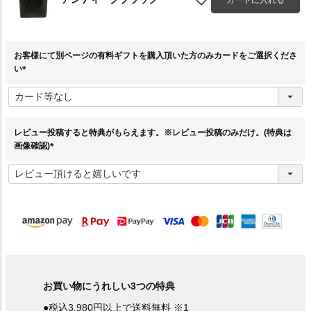
お客様にて別ページの有料ギフトを購入頂いた方のみカードをご選択くださ
い
(
必
須
)
レビュー投稿すると特典がもらえます。※レビュー投稿のみだけ。(特典は
画像確認)
(
必
須
)
お買い物にうれしい3つの特典
●税込3,980円以上で送料無料 ※1