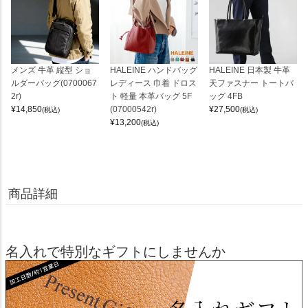
メンズ 牛革 縦型 ショ
HALEINE ハンドバッグ
HALEINE 日本製 牛革
ルダーバッグ(0700067
レディース 巾着 ドロス
天ファスナー トートバ
2r)
ト 軽量 本革バッグ 5F
ッグ 4FB
¥
14,850
(07000542r)
¥
27,500
(税込)
(税込)
¥
13,200
(税込)
商品詳細
名入れで特別なギフトにしませんか