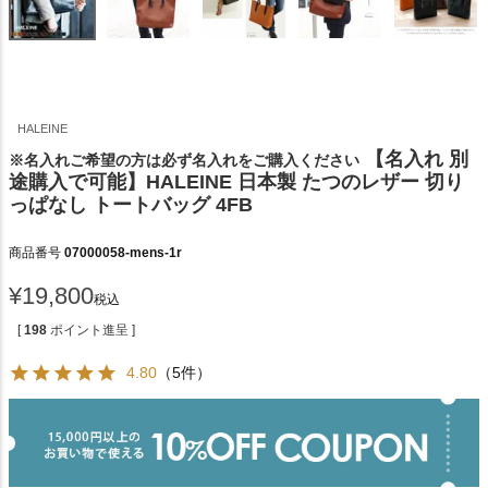
HALEINE
【名入れ 別
※名入れご希望の方は必ず名入れをご購入ください
途購入で可能】HALEINE 日本製 たつのレザー 切り
っぱなし トートバッグ 4FB
商品番号
07000058-mens-1r
¥
19,800
税込
[
198
ポイント進呈 ]
4.80
（5件）