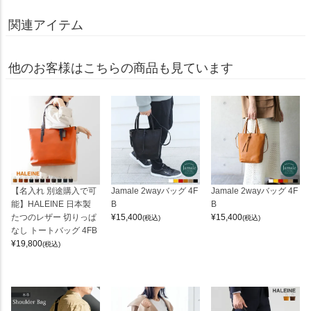
関連アイテム
他のお客様はこちらの商品も見ています
【名入れ 別途購入で可
Jamale 2wayバッグ 4F
Jamale 2wayバッグ 4F
能】HALEINE 日本製
B
B
たつのレザー 切りっぱ
¥
15,400
¥
15,400
(税込)
(税込)
なし トートバッグ 4FB
¥
19,800
(税込)