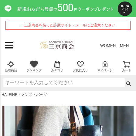
ペー
ジト
ップ
へ
→三京商会を装った詐欺サイト・メールにご注意ください
WOMEN
MEN
新着商品
ランキング
カテゴリ
お気に入り
マイページ
カート
HALEINE
メンズ
バッグ