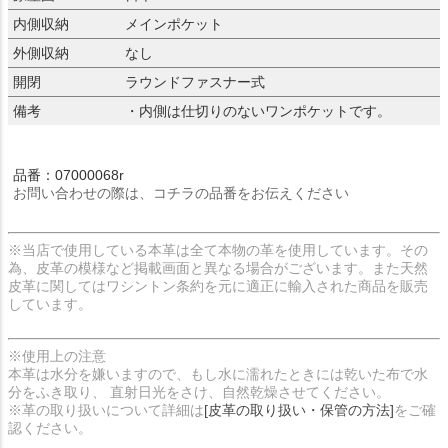
内側収納
メインポケット
外側収納
なし
開閉
ラウンドファスナー式
備考
・内側は仕切りのないワンポケットです。
品番：07000068r
お問い合わせの際は、コチラの品番をお伝えください
※当店で使用している本革は全て本物の革を使用しています。その
為、皮革の模様など掲載画面と異なる場合がございます。また天然
皮革に関してはワシントン条約を元に適正に輸入された商品を販売
しています。
※使用上の注意
本革は水分を嫌いますので、もし水に濡れたときには乾いた布で水
分をふき取り、 直射日光をさけ、自然乾燥させてください。
※革の取り扱いについて詳細は
[皮革の取り扱い・保管の方法]
をご確
認ください。