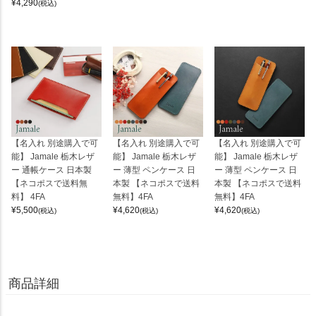
¥
4,290
(税込)
【名入れ 別途購入で可
【名入れ 別途購入で可
【名入れ 別途購入で可
能】 Jamale 栃木レザ
能】 Jamale 栃木レザ
能】 Jamale 栃木レザ
ー 通帳ケース 日本製
ー 薄型 ペンケース 日
ー 薄型 ペンケース 日
【ネコポスで送料無
本製 【ネコポスで送料
本製 【ネコポスで送料
料】 4FA
無料】4FA
無料】4FA
¥
5,500
¥
4,620
¥
4,620
(税込)
(税込)
(税込)
商品詳細