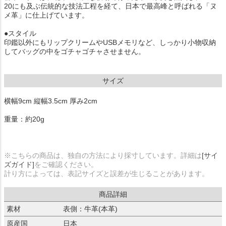
20にも及ぶ伝統的な技法工程を経て、日本で最高峰と呼ばれる「ヌ
メ革」に仕上げています。
●スタイル
印鑑以外にもリップクリームやUSBメモリなど、しっかり小物収納
してバッグの中をゴチャゴチャさせません。
サイズ
横幅9cm 縦幅3.5cm 厚み2cm
重量：約20g
※こちらの商品は、独自の方法により採寸しています。詳細は
[サイ
ズガイド]
をご確認ください。
計り方によっては、表記サイズと誤差が生じることがあります。
商品詳細
素材
表側：牛革(本革)
原産国
日本