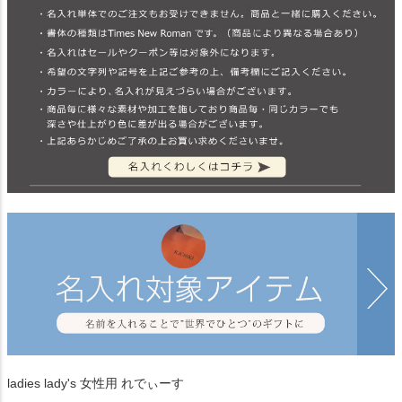
ladies lady's 女性用 れでぃーす