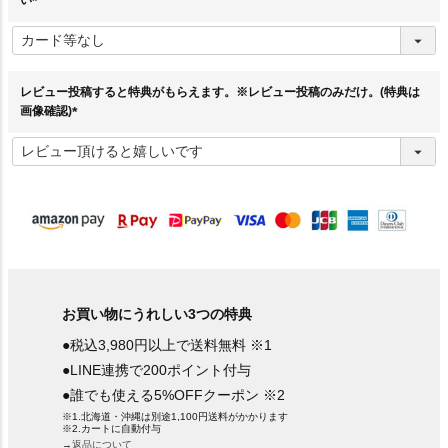
い
(
必
須
)
レビュー投稿すると特典がもらえます。※レビュー投稿のみだけ。(特典は
画像確認)
(
必
須
)
お買い物にうれしい3つの特典
●税込3,980円以上で送料無料 ※1
●LINE連携で200ポイント付与
●誰でも使える5%OFFクーポン ※2
※1.北海道・沖縄は別途1,100円送料がかかります
※2.カートに自動付与
→返品について