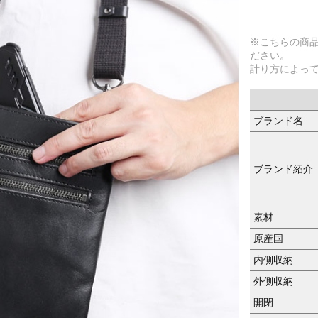
※こちらの商
ださい。
計り方によっ
ブランド名
ブランド紹介
素材
原産国
内側収納
外側収納
開閉