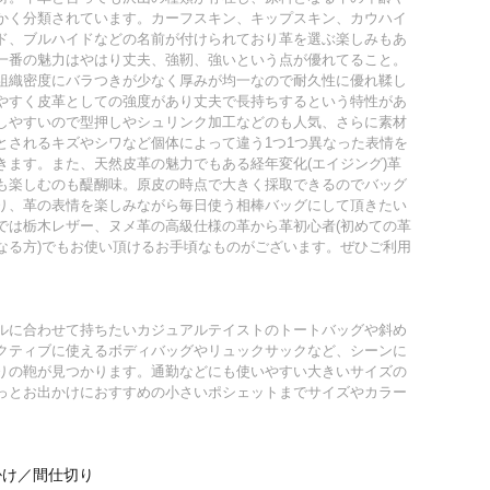
かく分類されています。カーフスキン、キップスキン、カウハイ
ド、ブルハイドなどの名前が付けられており革を選ぶ楽しみもあ
一番の魅力はやはり丈夫、強靭、強いという点が優れてること。
組織密度にバラつきが少なく厚みが均一なので耐久性に優れ鞣し
やすく皮革としての強度があり丈夫で長持ちするという特性があ
しやすいので型押しやシュリンク加工などのも人気、さらに素材
とされるキズやシワなど個体によって違う1つ1つ異なった表情を
きます。また、天然皮革の魅力でもある経年変化(エイジング)革
も楽しむのも醍醐味。原皮の時点で大きく採取できるのでバッグ
り、革の表情を楽しみながら毎日使う相棒バッグにして頂きたい
では栃木レザー、ヌメ革の高級仕様の革から革初心者(初めての革
なる方)でもお使い頂けるお手頃なものがございます。ぜひご利用
ルに合わせて持ちたいカジュアルテイストのトートバッグや斜め
クティブに使えるボディバッグやリュックサックなど、シーンに
りの鞄が見つかります。通勤などにも使いやすい大きいサイズの
っとお出かけにおすすめの小さいポシェットまでサイズやカラー
掛け／間仕切り