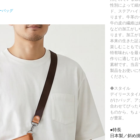
性別によって細
ーバッグ
ド、ステアハイ
ります。牛革の
牛の皮の繊維は
などの加工がし
ります。加工が
本来の生きた証
楽しむこともで
特有味わいを最
作りに適してお
素材です。当店
製品をお使いに
ください。
◆スタイル
デイリースタイ
がけバッグ、ア
合わせてぴった
ものから、ちょ
が豊富。
●特長
日本製／斜め