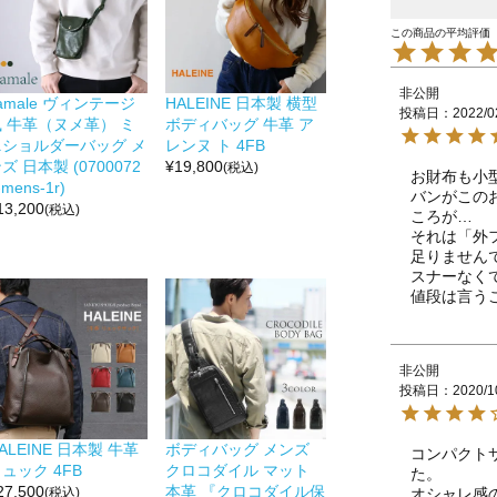
非公開
amale ヴィンテージ
HALEINE 日本製 横型
投稿日
2022/0
風 牛革（ヌメ革） ミ
ボディバッグ 牛革 ア
ニショルダーバッグ メ
レンヌ ト 4FB
ズ 日本製 (0700072
¥
19,800
(税込)
お財布も小
-mens-1r)
バンがこの
13,200
(税込)
ころが…

それは「外
足りません
スナーなく
値段は言う
非公開
投稿日
2020/1
ALEINE 日本製 牛革
ボディバッグ メンズ
コンパクト
ュック 4FB
クロコダイル マット
た。

27,500
本革 『クロコダイル保
オシャレ感
(税込)