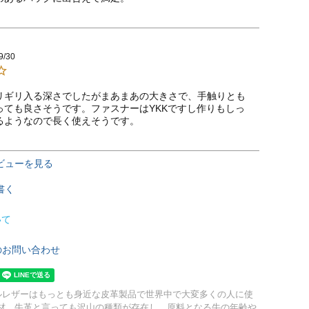
9/30
リギリ入る深さでしたがまあまあの大きさで、手触りとも
っても良さそうです。ファスナーはYKKですし作りもしっ
るようなので長く使えそうです。
ビューを見る
書く
いて
のお問い合わせ
アルレザーはもっとも身近な皮革製品で世界中で大変多くの人に使
材。牛革と言っても沢山の種類が存在し、原料となる牛の年齢や