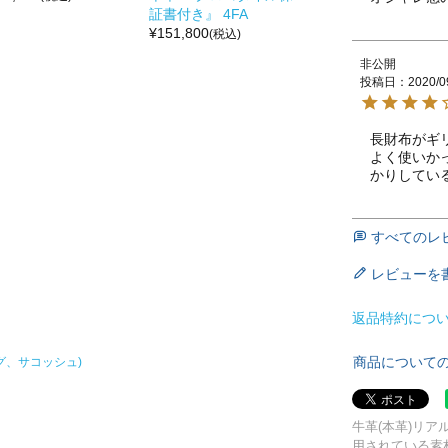
証書付き』 4FA
¥
151,800
(税込)
非公開
投稿日
2020/0
長財布がギ
よく使いか
かりしてい
すべてのレ
レビューを
返品特約につ
商品について
グ、サコッシュ)
牛革(本革)リ
用されている素