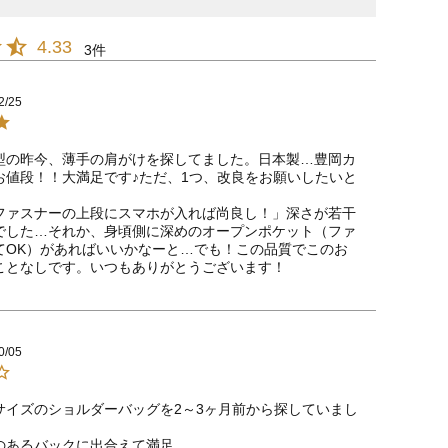
4.33
3
2/25
型の昨今、薄手の肩がけを探してました。日本製…豊岡カ
お値段！！大満足です♪ただ、1つ、改良をお願いしたいと
ファスナーの上段にスマホが入れば尚良し！」深さが若干
でした…それか、身頃側に深めのオープンポケット（ファ
てOK）があればいいかなーと…でも！この品質でこのお
ことなしです。いつもありがとうございます！
0/05
サイズのショルダーバッグを2～3ヶ月前から探していまし
のあるバックに出合えて満足。