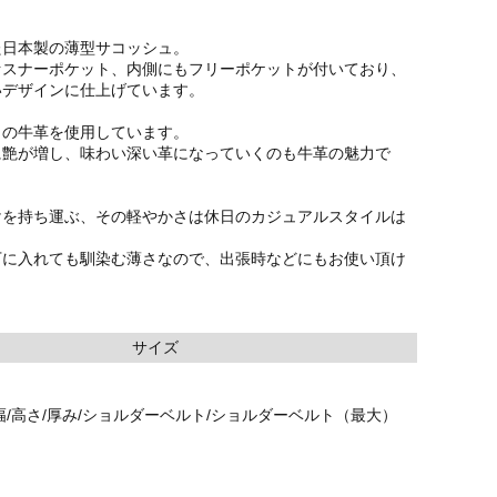
た日本製の薄型サコッシュ。
ァスナーポケット、内側にもフリーポケットが付いており、
いデザインに仕上げています。
りの牛革を使用しています。
に艶が増し、味わい深い革になっていくのも牛革の魅力で
けを持ち運ぶ、その軽やかさは休日のカジュアルスタイルは
下に入れても馴染む薄さなので、出張時などにもお使い頂け
サイズ
幅/高さ/厚み/ショルダーベルト/ショルダーベルト（最大）