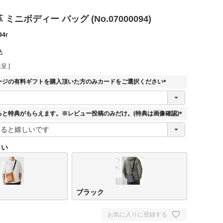
革 ミニボディー バッグ (No.07000094)
94r
込
呈 ]
ージの有料ギフトを購入頂いた方のみカードをご選択ください
(
必
須
ると特典がもらえます。※レビュー投稿のみだけ。(特典は画像確認)
)
(
必
須
さい
)
ブラック
お気に入りに登録する