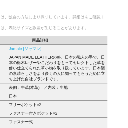
品は、独自の方法により採寸しています。詳細はをご確認く
ては、表記サイズと誤差が生じることがあります。
商品詳細
Jamale [ジャマレ]
JAPAN MADE LEATHERの略。日本の職人の手で、日
本の栃木レザーやこだわりをもってセレクトした革を
使い仕立てられた革小物を取り扱っています。日本製
の素晴らしさをより多くの人に知ってもらうために立
ち上げた自社ブランドです。
表側：牛革(本革) ／内装：生地
日本
フリーポケット×2
ファスナー付きポケット×2
ファスナー式