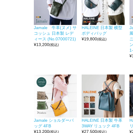
Jamale 牛革(ヌメ) サ
HALEINE 日本製 横型
J
コッシュ 日本製 レデ
ボディバッグ
ィース (No.07000721)
¥
19,800
(税込)
¥
13,200
ン
(税込)
1
¥
Jamale ショルダーバ
HALEINE 日本製 牛革
H
ッグ 4FB
3WAY リュック 4FB
リ
¥
13,200
¥
27,500
¥
(税込)
(税込)