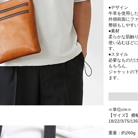
●デザイン
牛革を使用し
外側前面にフ
整頓もしやす
●素材
柔らかな肌触
使い込むほど
す。
●スタイル
必要なものだ
もちろん、
ジャケットの
ます。
≪単位cm≫
【サイズ】 横
18/22/3/75/135
重量：約260g