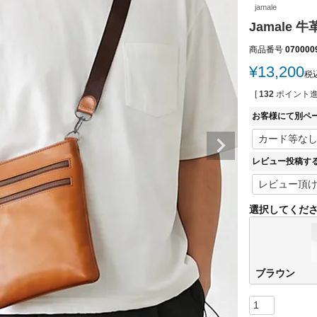
jamale
Jamale 牛
商品番号
070000
¥
13,200
税
[
132
ポイント進
お客様にて別ペ
レビュー投稿す
選択してくだ
ブラウン