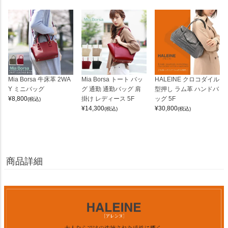
Mia Borsa 牛床革 2WA
Mia Borsa トート バッ
HALEINE クロコダイル
Y ミニバッグ
グ 通勤 通勤バッグ 肩
型押し ラム革 ハンドバ
¥
8,800
掛け レディース 5F
ッグ 5F
(税込)
¥
14,300
¥
30,800
(税込)
(税込)
商品詳細