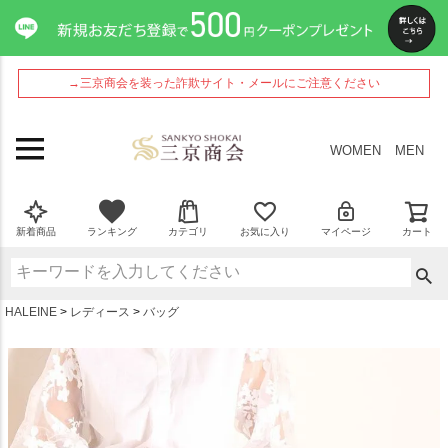
ペー
ジト
ップ
へ
→三京商会を装った詐欺サイト・メールにご注意ください
WOMEN
MEN
新着商品
ランキング
カテゴリ
お気に入り
マイページ
カート
HALEINE
レディース
バッグ