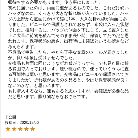
収待ちする必要があります）使う事にしました。　

初めに届いたのは、両面に皺があるものでした。これだけ硬い
バッグなのに、くっきり大きな折れ皺が入っていました。バッ
グの上部から底面にかけて縦に1本、大きな折れ線が両面にあ
りました。ビニールで保護もされておらず、布袋に入った状態
でした。推測するに、バッグの側面を下にして、立て置きした
上に大量に荷物を積んでそのまま長い間、保管してたのだと思
われます。保存状態の悪さ、出荷時に未確認という杜撰さなど
考えられます。

不良品で申告したら、やたら丁寧な文章のメールが届きました
が、良い印象は受けませんでした。

交換品も片面に同じような折れ皺がうっすら、でも見た目に解
る範囲で入っております。硬い鞄なので、使っていくうちに直
る可能性は薄いと思います。交換品はビニールで保護されてお
りましたが、折れ皺があるのを見ると、やはり保管状態が良く
ないのかな、と思われます。

もし購入するなら、運もあると思いますが、要確認が必要な品
非公開
投稿日
2020/12/06