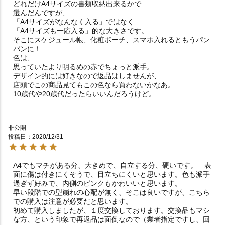
どれだけA4サイズの書類収納出来るかで

選んだんですが、

「A4サイズがなんなく入る」ではなく

「A4サイズも一応入る」的な大きさです。

そこにスケジュール帳、化粧ポーチ、スマホ入れるともうパン
パンに！

色は、

思っていたより明るめの赤でちょっと派手。

デザイン的には好きなので返品はしませんが、

店頭でこの商品見てもこの色なら買わないかなあ。

10歳代や20歳代だったらいいんだろうけど。
非公開
投稿日
2020/12/31
A4でもマチがある分、大きめで、自立する分、硬いです。　表
面に傷は付きにくそうで、目立ちにくいと思います。色も派手
過ぎず好みで、内側のピンクもかわいいと思います。

早い段階での型崩れの心配が無く、そこは良いですが、こちら
での購入は注意が必要だと思います。

初めて購入しましたが、１度交換しております。交換品もマシ
な方、という印象で再返品は面倒なので（業者指定ですし、回