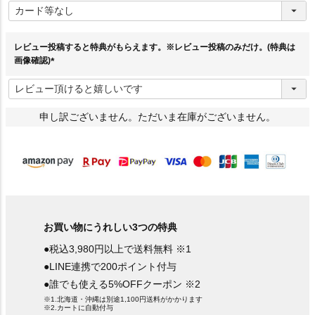
必
須
)
レビュー投稿すると特典がもらえます。※レビュー投稿のみだけ。(特典は
画像確認)
(
必
須
)
申し訳ございません。ただいま在庫がございません。
お買い物にうれしい3つの特典
●税込3,980円以上で送料無料 ※1
●LINE連携で200ポイント付与
●誰でも使える5%OFFクーポン ※2
※1.北海道・沖縄は別途1,100円送料がかかります
※2.カートに自動付与