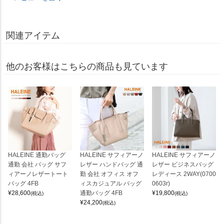
関連アイテム
他のお客様はこちらの商品も見ています
HALEINE 通勤バッグ
HALEINE サフィアーノ
HALEINE サフィアーノ
通勤 会社 バッグ サフ
レザー ハンドバッグ 通
レザー ビジネスバッグ
ィアーノレザートート
勤 会社 オフィス オフ
レディース 2WAY(0700
バッグ 4FB
ィスカジュアル バッグ
0603r)
¥
28,600
通勤バッグ 4FB
¥
19,800
(税込)
(税込)
¥
24,200
(税込)