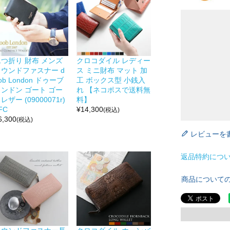
二つ折り 財布 メンズ
クロコダイル レディー
ラウンドファスナー d
ス ミニ財布 マット 加
ob London ドゥーブ
工 ボックス型 小銭入
ロンドン ゴート ゴー
れ 【ネコポスで送料無
レザー (09000071r)
料】
FC
¥
14,300
(税込)
6,300
(税込)
レビューを
返品特約につ
商品について