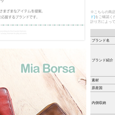
※こちらの商
ド]
をご確認く
計り方によっ
ブランド名
ブランド紹介
素材
原産国
内側収納