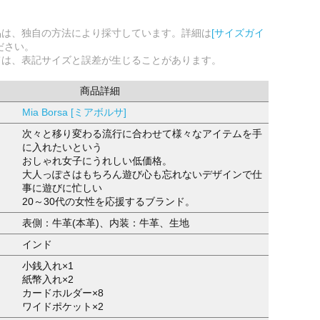
品は、独自の方法により採寸しています。詳細は
[サイズガイ
ださい。
ては、表記サイズと誤差が生じることがあります。
商品詳細
Mia Borsa [ミアボルサ]
次々と移り変わる流行に合わせて様々なアイテムを手
に入れたいという
おしゃれ女子にうれしい低価格。
大人っぽさはもちろん遊び心も忘れないデザインで仕
事に遊びに忙しい
20～30代の女性を応援するブランド。
表側：牛革(本革)、内装：牛革、生地
インド
小銭入れ×1
紙幣入れ×2
カードホルダー×8
ワイドポケット×2