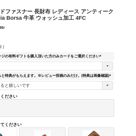
ンドファスナー 長財布 レディース アンティーク
ia Borsa 牛革 ウォッシュ加工 4FC
36r
 ]
ージの有料ギフトを購入頂いた方のみカードをご選択ください
(
必
須
ると特典がもらえます。※レビュー投稿のみだけ。(特典は画像確認)
)
(
必
須
てください
)
してください