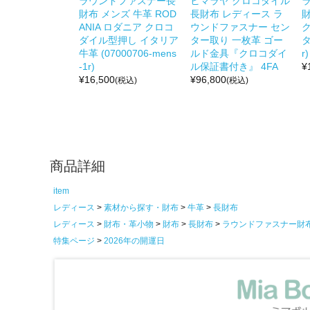
ラウンドファスナー長
ヒマラヤ クロコダイル
財布 メンズ 牛革 ROD
長財布 レディース ラ
ANIA ロダニア クロコ
ウンドファスナー セン
ダイル型押し イタリア
ター取り 一枚革 ゴー
タ
牛革 (07000706-mens
ルド金具『クロコダイ
r)
-1r)
ル保証書付き』 4FA
¥
¥
16,500
¥
96,800
(税込)
(税込)
商品詳細
item
レディース
素材から探す・財布
牛革
長財布
レディース
財布・革小物
財布
長財布
ラウンドファスナー財
特集ページ
2026年の開運日