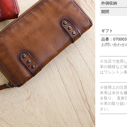
外側収納
開閉
ギフト
品番：070003
お問い合わせ
※当店で使用
革の模様など
はワシントン
※使用上の注
本革は水分を
き取り、 直射
※革の取り扱
さい。