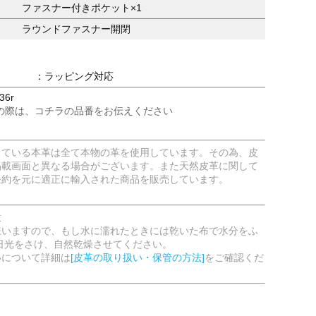
ファスナー付きポケット×1
ラウンドファスナー開閉
：ラッピング対応
36r
の際は、コチラの品番をお伝えください
している本革は全て本物の革を使用しています。その為、皮
掲載画面と異なる場合がございます。また天然皮革に関して
条約を元に適正に輸入された商品を販売しています。
意
嫌いますので、もし水に濡れたときには乾いた布で水分をふ
日光をさけ、自然乾燥させてください。
いについて詳細は
[皮革の取り扱い・保管の方法]
をご確認くだ