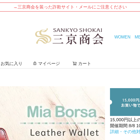
→三京商会を装った詐欺サイト・メールにご注意ください
WOMEN
M
検索
お気に入り
マイページ
カート
15,000円以上
開催期間:8/8 10:
詳細・その他