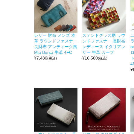
レザー 財布 メンズ 本
ステンドグラス柄 ラウ
革 ラウンドファスナー
ンドファスナー 長財布
長財布 アンティーク風
レディース イタリアレ
o
Mia Borsa 牛革 4FC
ザー 牛革 カーフ
¥
7,480
¥
16,500
ト
(税込)
(税込)
4
¥