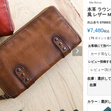
Mia Borsa
本革 ラウ
風 レザー M
商品番号
070003
¥
7,480
税込
[
75
ポイント進呈
お客様にて別ペ
レビュー投稿す
在庫
選択し
在庫
カラー
選択