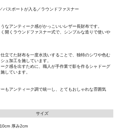
納／パスポートが入る／ラウンドファスナー
ようなアンティーク感がかっこいいレザー長財布です。
きく開くラウンドファスナー式で、シンプルな造りで使いや
て仕立てた財布を一度水洗いすることで、独特のシワや色む
ッシュ加工を施しています。
ィーク感を出すために、職人が手作業で影を作るシャドーグ
を施しています。
ナーもアンティーク調で統一し、とてもおしゃれな雰囲気
サイズ
10cm 厚み2cm