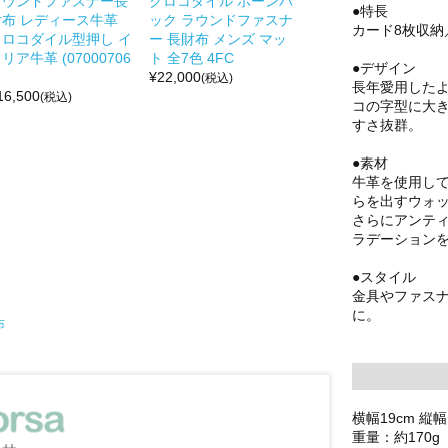
ラウンドファスナー長
クロコダイル ホーンバ
●特長
財布 レディース牛革
ック ラウンドファスナ
カード8枚収
クロコダイル型押し イ
ー 長財布 メンズ マッ
リア牛革 (07000706
ト 全7色 4FC
●デザイン
¥
22,000
(税込)
長年愛用した
16,500
(税込)
コの字型に大
すさ抜群。
●素材
牛革を使用し
らを出すウォ
さらにアンテ
ラデーション
●スタイル
金具やファス
に。
布
横幅19cm 縦幅
重量：約170g