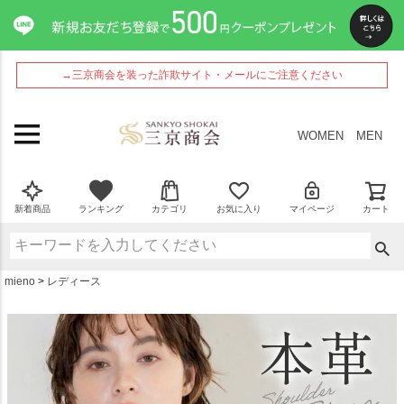
ペー
ジト
ップ
へ
→三京商会を装った詐欺サイト・メールにご注意ください
WOMEN
MEN
新着商品
ランキング
カテゴリ
お気に入り
マイページ
カート
mieno
レディース