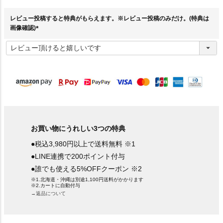
須
)
レビュー投稿すると特典がもらえます。※レビュー投稿のみだけ。(特典は
画像確認)
(
必
須
)
お買い物にうれしい3つの特典
●税込3,980円以上で送料無料 ※1
●LINE連携で200ポイント付与
●誰でも使える5%OFFクーポン ※2
※1.北海道・沖縄は別途1,100円送料がかかります
※2.カートに自動付与
→返品について