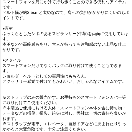
スマートフォンを肩にかけて持ち歩くことのできる便利なアイテム
です。
ベルト幅が約2.5cmと太めなので、肩への負担がかかりにくいのもポ
イントです。
●素材
ふっくらとしたシボのあるスピラレザー(牛革)を両面に使用していま
す。
本革なので高級感もあり、大人が持っても違和感のない上品な仕上
がりです。
●スタイル
スマートフォンだけでなくバッグに取り付けて使うこともできま
す。
ショルダーベルトとしての実用性はもちろん、
アクセサリー感覚で付けてもかわいい、おしゃれなアイテムです。
※ストラップのみの販売です。お手持ちのスマートフォンカバー等
に取り付けてご使用ください。
※本製品ご使用における人体・スマートフォン本体を含む持ち物・
データなどの損傷、損失、紛失に対し、弊社は一切の責任を負いか
ねます。
※ストラップが電車、エレベータ、自動ドアなどに挟まれたり引っ
かかると大変危険です。十分ご注意ください。