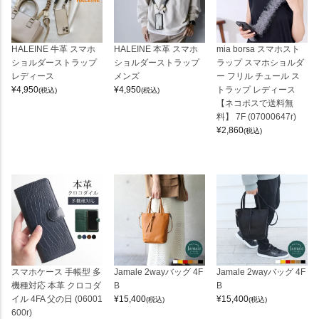
HALEINE 牛革 スマホ
HALEINE 本革 スマホ
mia borsa スマホスト
ショルダーストラップ
ショルダーストラップ
ラップ スマホショルダ
レディース
メンズ
ー フリル チュール ス
¥
4,950
¥
4,950
トラップ レディース
(税込)
(税込)
【ネコポスで送料無
料】 7F (07000647r)
¥
2,860
(税込)
スマホケース 手帳型 多
Jamale 2wayバッグ 4F
Jamale 2wayバッグ 4F
機種対応 本革 クロコダ
B
B
イル 4FA 父の日 (06001
¥
15,400
¥
15,400
(税込)
(税込)
600r)