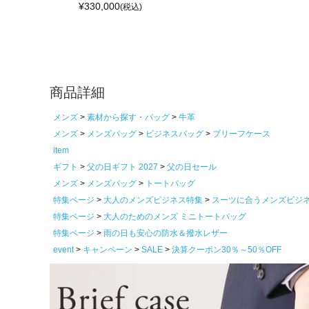
¥
330,000
(税込)
商品詳細
メンズ
素材から探す・バッグ
牛革
メンズ
メンズバッグ
ビジネスバッグ
ブリーフケース
item
ギフト
父の日ギフト 2027
父の日セール
メンズ
メンズバッグ
トートバッグ
特集ページ
大人のメンズビジネス特集
スーツに合うメンズビジ
特集ページ
大人のためのメンズ ミニトートバッグ
特集ページ
雨の日も安心の防水＆撥水レザー
event
キャンペーン
SALE
決算クーポン30％～50％OFF