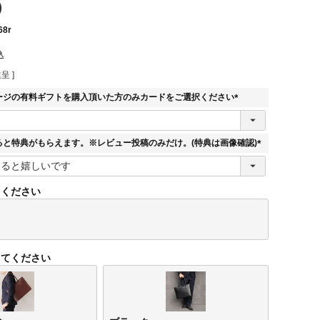
)
68r
込
呈 ]
ージの有料ギフトを購入頂いた方のみカードをご選択ください
(
必
須
ると特典がもらえます。※レビュー投稿のみだけ。(特典は画像確認)
)
(
必
須
てください
)
してください