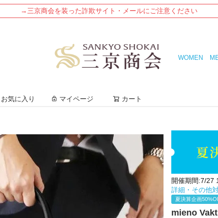
→三京商会を装った詐欺サイト・メールにご注意ください
WOMEN
M
検索
お気に入り
マイページ
カート
開催期間:7/27 12
詳細・その他
夏決算企画50%O
mieno V