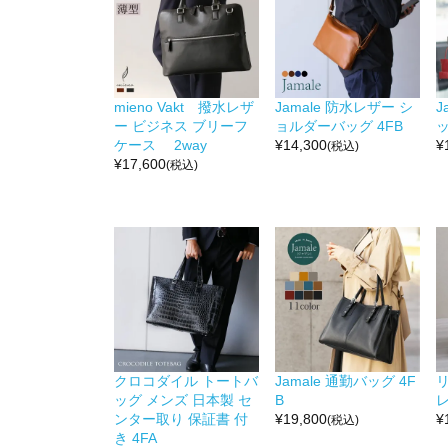
mieno Vakt 撥水レザ
Jamale 防水レザー シ
J
ー ビジネス ブリーフ
ョルダーバッグ 4FB
ッ
ケース 2way
¥
14,300
¥
(税込)
¥
17,600
(税込)
クロコダイル トートバ
Jamale 通勤バッグ 4F
ッグ メンズ 日本製 セ
B
レ
ンター取り 保証書 付
¥
19,800
¥
(税込)
き 4FA