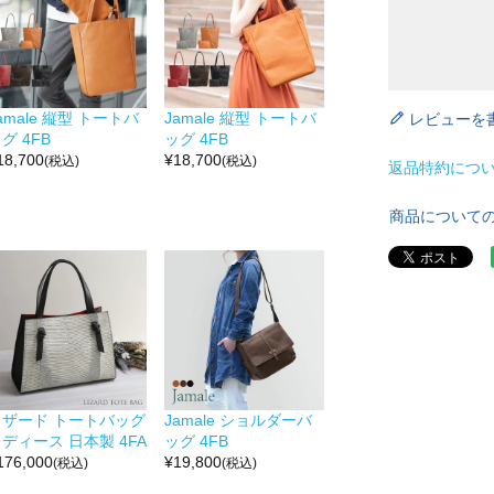
amale 縦型 トートバ
Jamale 縦型 トートバ
レビューを
グ 4FB
ッグ 4FB
18,700
¥
18,700
(税込)
(税込)
返品特約につ
商品について
リザード トートバッグ
Jamale ショルダーバ
ディース 日本製 4FA
ッグ 4FB
176,000
¥
19,800
(税込)
(税込)