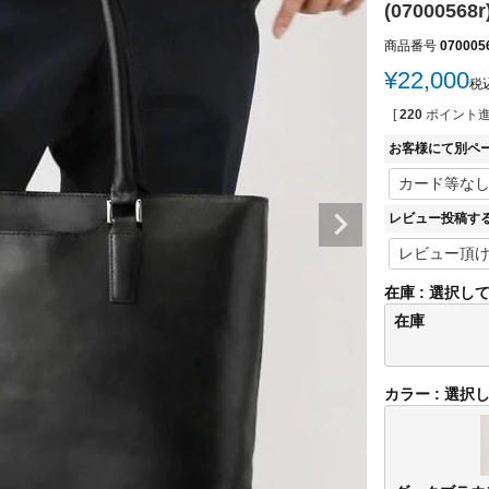
(07000568r
商品番号
070005
¥
22,000
税
[
220
ポイント進
お客様にて別ペ
レビュー投稿す
在庫
選択し
在庫
カラー
選択