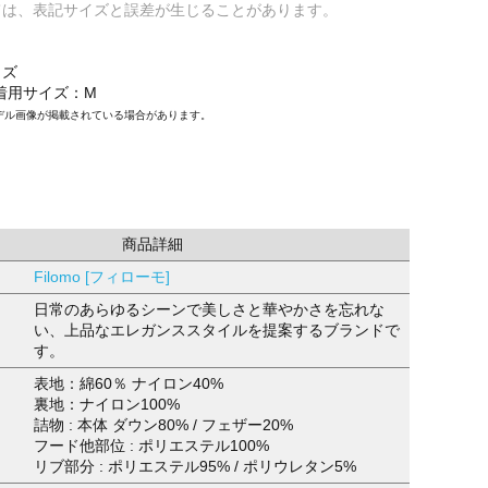
ては、表記サイズと誤差が生じることがあります。
イズ
/着用サイズ：M
デル画像が掲載されている場合があります。
商品詳細
Filomo [フィローモ]
日常のあらゆるシーンで美しさと華やかさを忘れな
い、上品なエレガンススタイルを提案するブランドで
す。
表地：綿60％ ナイロン40%
裏地：ナイロン100%
詰物 : 本体 ダウン80% / フェザー20%
フード他部位 : ポリエステル100%
リブ部分 : ポリエステル95% / ポリウレタン5%