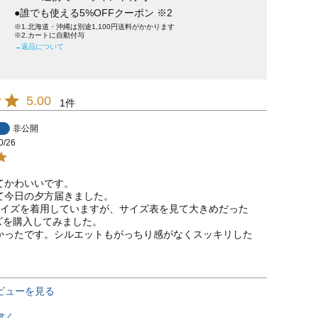
●誰でも使える5%OFFクーポン ※2
※1.北海道・沖縄は別途1,100円送料がかかります
※2.カートに自動付与
→返品について
5.00
1
非公開
0/26
かわいいです。

て今日の夕方届きました。

サイズを着用していますが、サイズ表を見て大きめだった
ズを購入してみました。

かったです。シルエットもがっちり感がなくスッキリした
ビューを見る
書く