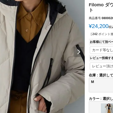
Filomo
ト
商品番号
080002
¥
24,200
税
[
242
ポイント進
お客様にて別ペ
レビュー投稿す
在庫
選択し
M
カラー
選択