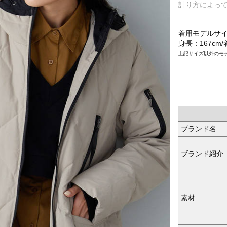
計り方によっ
着用モデルサ
身長：167cm
上記サイズ以外のモ
ブランド名
ブランド紹介
素材