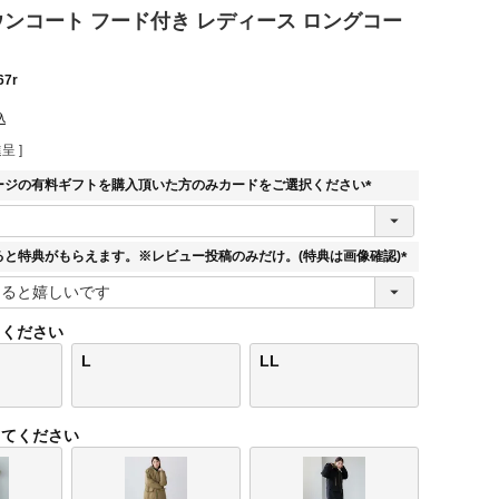
 ダウンコート フード付き レディース ロングコー
67r
込
呈 ]
ージの有料ギフトを購入頂いた方のみカードをご選択ください
(
必
須
ると特典がもらえます。※レビュー投稿のみだけ。(特典は画像確認)
)
(
必
須
てください
)
L
LL
してください