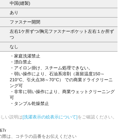
中国(縫製)
あり
ファスナー開閉
左右1ケ所ずつ/胸元ファスナーポケット左右１か所ず
つ
なし
・家庭洗濯禁止
・漂白禁止
・アイロン掛け、スチーム処理できない。
・弱い操作により、石油系溶剤（蒸留温度150～
210°C、引火点38～70°C） での商業ドライクリーニ
ング可
・非常に弱い操作により、商業ウェットクリーニング
可
・タンブル乾燥禁止
詳しい説明は
[洗濯表示の絵表示について]
をご確認ください。
67r
の際は、コチラの品番をお伝えください