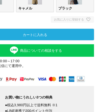
キャメル
ブラック
お気に入りに登録する
カートに入れる
商品についての相談をする
:00～17:00
返信にて運用中。
ベージュ
キャメル
ブラ
お買い物にうれしい3つの特典
●税込3,980円以上で送料無料 ※1
●LINE連携で200ポイント付与