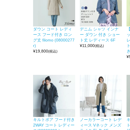
ダウン コート レディ
デニム シャツ インナ
ース フード付き ロン
ー ダウン 付き ショー
グ丈 filomo (08000277
ト丈 レディース 6F
r)
¥
11,000
(税込)
¥
19,800
き
(税込)
¥
キルトボア フード付き
ノーカラーコート レデ
2WAY コート レディー
ィース Vネック メンズ