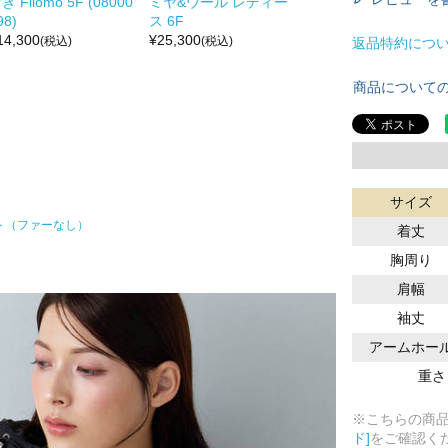
き Filomo 5F (08000
ミヤ&ウール レディー
98)
ス 6F
14,300
¥
25,300
(税込)
(税込)
返品特約につ
商品について
サイズ
ト（ファーなし）
着丈
胸周り
肩幅
袖丈
アームホー
重さ
※こちらの商
ド]
をご確認く