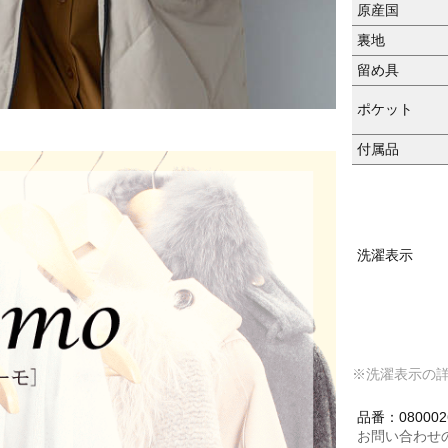
原産国
裏地
留め具
ポケット
付属品
洗濯表示
※洗濯表示の
品番：080002
お問い合わせ