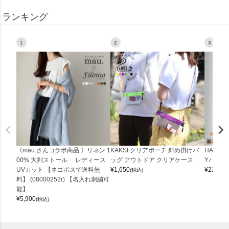
ランキング
1
2
3
《mau.さんコラボ商品 》リネン 1
KAKSI クリアポーチ 斜め掛けバ
HALEI
00% 大判ストール レディース
ッグ アウトドア クリアケース
Yバッグ 
UVカット 【ネコポスで送料無
¥
1,650
¥
22,000
(税込)
料】 (08000252r) 【名入れ刺繍可
能】
¥
5,900
(税込)