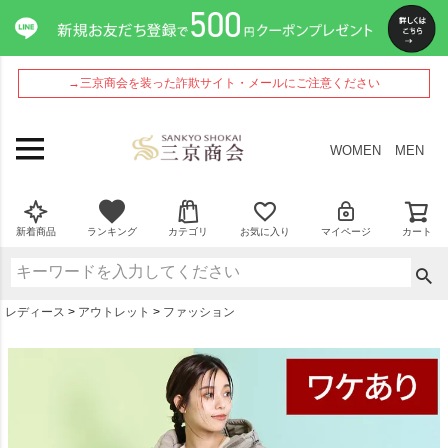
ペー
ジト
ップ
へ
→三京商会を装った詐欺サイト・メールにご注意ください
WOMEN
MEN
新着商品
ランキング
カテゴリ
お気に入り
マイページ
カート
レディース
アウトレット
ファッション