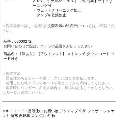
210°C、引火点38～70°C） での商業ドライクリ
ーニング可
・ウェットクリーニング禁止
・タンブル乾燥禁止
※洗濯表示の詳しい説明は
[洗濯表示の絵表示について]
をご確認くだ
さい。
品番：08000272r
お問い合わせの際は、コチラの品番をお伝えください
商品名：【訳あり】【アウトレット】 ストレッチ ダウン コート フ
ード付き
※保管方法
・通気性のあるカバーを掛け、光とホコリを遮断します。
・着用したら軽く叩いてホコリを落としてから収納してください。
・保管時にハンガーに吊るす場合は、厚みのあるしっかりとしたハ
ンガーをお選びください。
※キーワード：普段使い お買い物 アクティブ 中綿 フェザー ジャケ
ット 防寒 自転車 ロング丈 冬 秋