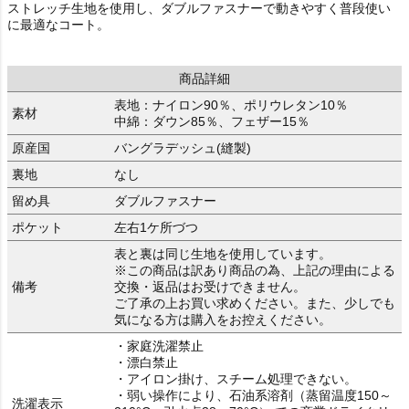
ストレッチ生地を使用し、ダブルファスナーで動きやすく普段使い
に最適なコート。
商品詳細
表地：ナイロン90％、ポリウレタン10％
素材
中綿：ダウン85％、フェザー15％
原産国
バングラデッシュ(縫製)
裏地
なし
留め具
ダブルファスナー
ポケット
左右1ケ所づつ
表と裏は同じ生地を使用しています。
※この商品は訳あり商品の為、上記の理由による
備考
交換・返品はお受けできません。
ご了承の上お買い求めください。また、少しでも
気になる方は購入をお控えください。
・家庭洗濯禁止
・漂白禁止
・アイロン掛け、スチーム処理できない。
・弱い操作により、石油系溶剤（蒸留温度150～
洗濯表示