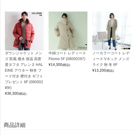
ダウンジャケット メン
中綿コート レディース
ノーカラーコート レデ
ズ 防風 撥水 保温 高密
Filomo 5F (08000297)
ィース Vネック メンズ
度タフタ アレンヌ HAL
¥
14,300
ライク 秋 冬 6F
(税込)
EINE アウター 秋冬 フ
¥
13,200
(税込)
ード付き 襟付き ギフト
プレゼント 6F (080002
89r)
¥
36,300
(税込)
商品詳細