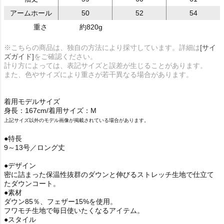
アームホール
50
52
54
重さ
約820g
※こちらの商品は、独自の方法により採寸しています。詳細は
[サイ
ズガイド]
をご確認ください。
計り方によっては、表記サイズと誤差が生じることがあります。
また、色やサイズにより重さが若干異なる場合があります。
着用モデルサイズ
身長：167cm/着用サイズ：M
上記サイズ以外のモデル画像が掲載されている場合があります。
●特長
9～13号／ロング丈
●デザイン
密に詰まった保温性抜群のダウンと伸びるストレッチ生地で仕立て
たダウンコート。
●素材
ダウン85％、フェザー15%を使用。
フワモチ生地で毎日使いたくなるアイテム。
●スタイル