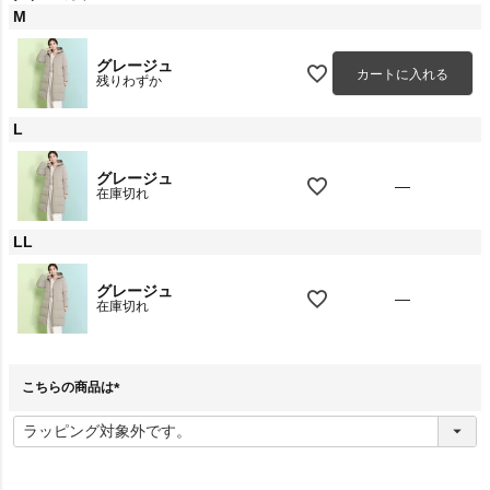
M
グレージュ
カートに入れる
残りわずか
L
グレージュ
—
在庫切れ
LL
グレージュ
—
在庫切れ
こちらの商品は
(
必
須
)