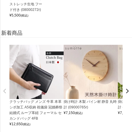
ストレッチ生地 フー
ド付き (08000272r)
¥
5,500
(税込)
新着商品
クラッチバッグ メンズ 牛革 本革
掛け時計 木製 パイン材 静音 丸時
掛け時計
シボ加工 A5収納 祝儀袋 冠婚葬祭
計 (09000765r)
計 (0900
結婚式 ループ革紐 フォーマル セ
¥
7,150
¥
7,150
(税込)
(
カンドバッグ 4FB
¥
12,650
(税込)