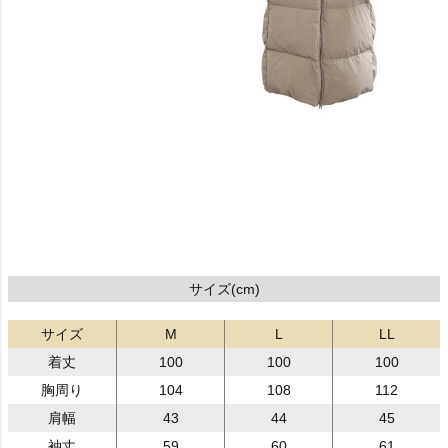
サイズ(cm)
サイズ
M
L
LL
着丈
100
100
100
胸周り
104
108
112
肩幅
43
44
45
袖丈
59
60
61