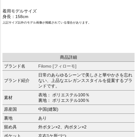
着用モデルサイズ
身長：158cm
上記サイズ以外のモデル画像が掲載されている場合があります。
商品詳細
ブランド名
Filomo [フィローモ]
日常のあらゆるシーンで美しさと華やかさを忘れ
ブランド紹介
ない、上品なエレガンススタイルを提案するブラ
ンドです。
表地： ポリエステル100％
素材
裏地： ポリエステル100％
原産国
中国(縫製)
裏地
あり
留め具
外ボタン×2、内ボタン×2
ポケット
左右1ケ所づつ