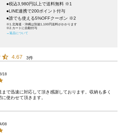
●税込3,980円以上で送料無料 ※1
●LINE連携で200ポイント付与
●誰でも使える5%OFFクーポン ※2
※1.北海道・沖縄は別途1,100円送料がかかります
※2.カートに自動付与
→返品について
4.67
3
8/18
送まで迅速に対応して頂き感謝しております。収納も多く
切に使わせて頂きます。
4/08