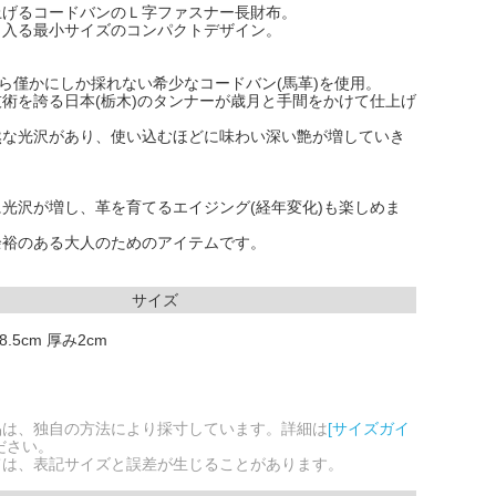
上げるコードバンのＬ字ファスナー長財布。
り入る最小サイズのコンパクトデザイン。
から僅かにしか採れない希少なコードバン(馬革)を使用。
術を誇る日本(栃木)のタンナーが歳月と手間をかけて仕上げ
然な光沢があり、使い込むほどに味わい深い艶が増していき
光沢が増し、革を育てるエイジング(経年変化)も楽しめま
余裕のある大人のためのアイテムです。
サイズ
8.5cm 厚み2cm
品は、独自の方法により採寸しています。詳細は
[サイズガイ
ださい。
ては、表記サイズと誤差が生じることがあります。