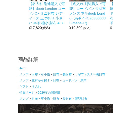
【名入れ 別途購入で可
【名入れ 別途購入で可
能】doob London コー
能】コードバン 長財布
能
ドバン ミニ財布 レデ
メンズ 本革doob Lond
ィース 三つ折り 小さ
on 馬革 4FC (0900008
布
い 本革 極小 財布 4FC
6-mens-1r)
革
¥
17,820
¥
19,800
¥
(税込)
(税込)
商品詳細
item
メンズ
財布・革小物
財布
長財布
Ｌ字ファスナー長財布
メンズ
素材から探す・財布
コードバン・馬革
ギフト
名入れ
特集ページ
2026年の開運日
メンズ
財布・革小物
財布
長財布
薄型財布