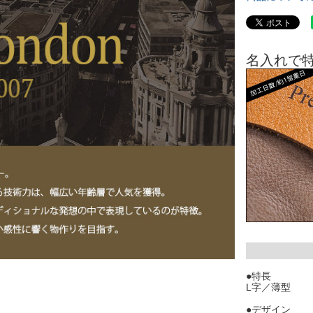
名入れで
●特長
L字／薄型
●デザイン