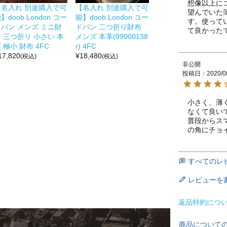
想像以上に
【名入れ 別途購入で可
【名入れ 別途購入で可
望んでいた
】doob London コー
能】doob London コー
す。使って
ドバン メンズ ミニ財
ドバン 二つ折り財布
て良かった
 三つ折り 小さい 本
メンズ 本革(09000138
 極小 財布 4FC
r) 4FC
17,820
¥
18,480
(税込)
(税込)
非公開
投稿日
2020/0
小さく、薄
なくて良いで
普段からス
の角にチョ
すべてのレ
レビューを
返品特約につ
商品について