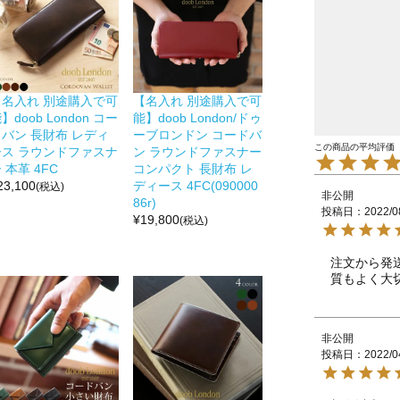
【名入れ 別途購入で可
【名入れ 別途購入で可
】doob London コー
能】doob London/ドゥ
ドバン 長財布 レディ
ーブロンドン コードバ
ース ラウンドファスナ
ン ラウンドファスナー
 本革 4FC
コンパクト 長財布 レ
23,100
ディース 4FC(090000
(税込)
非公開
86r)
投稿日
2022/0
¥
19,800
(税込)
注文から発
質もよく大
非公開
投稿日
2022/0