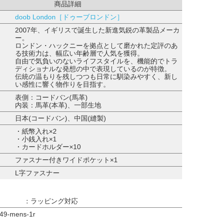
商品詳細
doob London［ドゥーブロンドン］
2007年、イギリスで誕生した新進気鋭の革製品メーカ
ー。
ロンドン・ハックニーを拠点として磨かれた定評のあ
る技術力は、幅広い年齢層で人気を獲得。
自由で気負いのないライフスタイルを、機能的でトラ
ディショナルな発想の中で表現しているのが特徴。
伝統の温もりを残しつつも日常に馴染みやすく、新し
い感性に響く物作りを目指す。
表側：コードバン(馬革)
内装：馬革(本革)、一部生地
日本(コードバン)、中国(縫製)
・紙幣入れ×2
・小銭入れ×1
・カードホルダー×10
ファスナー付きワイドポケット×1
L字ファスナー
：ラッピング対応
9-mens-1r