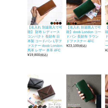
【名入れ 別途購入で可
【名入れ 別途購入で可
能】 財布 レディース
能】doob London コー
能
コンパクト 長財布 日
ドバン 長財布 ラウン
本製 コードバン L字フ
ドファスナー 4FC
ァスナー doob London
¥
23,100
ー
(税込)
馬革 レザー 本革 4FC
¥
¥
19,800
(税込)