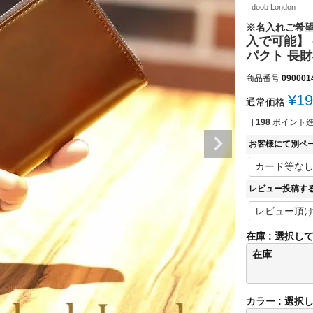
doob London
※名入れご希
入で可能】 
パクト 長財
商品番号
090001
¥
19
通常価格
[
198
ポイント進
お客様にて別ペ
レビュー投稿す
在庫
選択し
在庫
カラー
選択