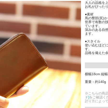
大人の品格を
お札がぴった
●素材
馬の臀部(尻)
世界で有数の技
ています。
深みのある自
ます。
●スタイル
使い込むほどに
す。
品格を備えた
横幅18cm 縦幅
重量：約140g
※こちらの商
ド]
をご確認く
計り方によっ