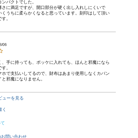
コンパクトでした。

薄さに満足ですが、開口部分が硬く出し入れしにくいで
いくうちに柔らかくなると思っています。刻印はして頂い
です。
8/06
く、手に持っても、ポッケに入れても、ほんと邪魔になら
す。

マホで支払いしてるので、財布はあまり使用しなくカバン
イと邪魔になりません。
ビューを見る
書く
いて
のお問い合わせ