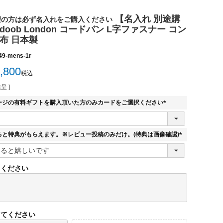
【名入れ 別途購
望の方は必ず名入れをご購入ください
doob London コードバン L字ファスナー コン
布 日本製
49-mens-1r
,800
税込
呈 ]
ージの有料ギフトを購入頂いた方のみカードをご選択ください
(
必
須
ると特典がもらえます。※レビュー投稿のみだけ。(特典は画像確認)
)
(
必
須
てください
)
してください