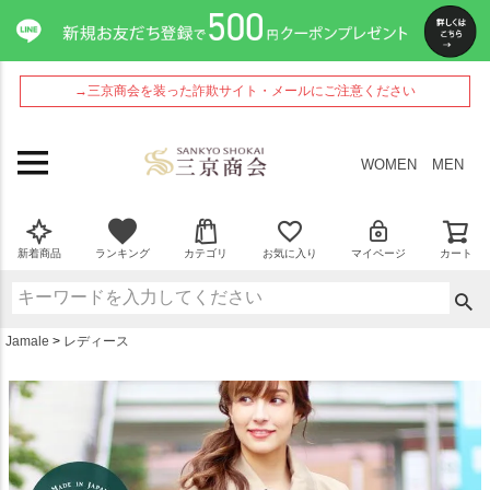
ペー
ジト
ップ
へ
→三京商会を装った詐欺サイト・メールにご注意ください
WOMEN
MEN
新着商品
ランキング
カテゴリ
お気に入り
マイページ
カート
Jamale
レディース