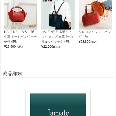
HALEINE イタリア製
HALEINE 日本製 リュ
クロコダイル ミニバッ
牛革 トートバッグ ポー
ック メンズ 本革 2way
グ 4FA
チ付 4FB
リュックサック 4FB
¥
63,800
(税込)
¥
27,500
¥
22,000
(税込)
(税込)
商品詳細