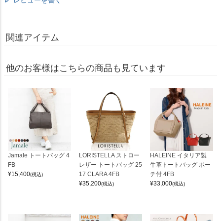
関連アイテム
他のお客様はこちらの商品も見ています
Jamale トートバッグ 4
LORISTELLA ストロー
HALEINE イタリア製
FB
レザー トートバッグ 25
牛革トートバッグ ポー
¥
15,400
17 CLARA 4FB
チ付 4FB
(税込)
¥
35,200
¥
33,000
(税込)
(税込)