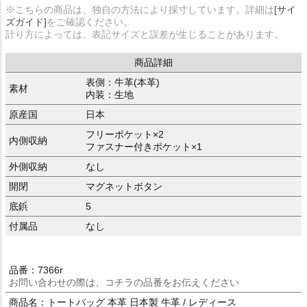
※こちらの商品は、独自の方法により採寸しています。詳細は
[サイ
ズガイド]
をご確認ください。
計り方によっては、表記サイズと誤差が生じることがあります。
商品詳細
表側：牛革(本革)
素材
内装：生地
原産国
日本
フリーポケット×2
内側収納
ファスナー付きポケット×1
外側収納
なし
開閉
マグネットボタン
底鋲
5
付属品
なし
品番：7366r
お問い合わせの際は、コチラの品番をお伝えください
商品名：トートバッグ 本革 日本製 牛革 / レディース