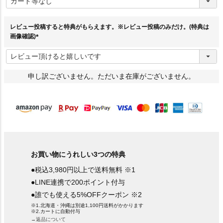
必
須
)
レビュー投稿すると特典がもらえます。※レビュー投稿のみだけ。(特典は
画像確認)
(
必
須
)
申し訳ございません。ただいま在庫がございません。
お買い物にうれしい3つの特典
●税込3,980円以上で送料無料 ※1
●LINE連携で200ポイント付与
●誰でも使える5%OFFクーポン ※2
※1.北海道・沖縄は別途1,100円送料がかかります
※2.カートに自動付与
→返品について