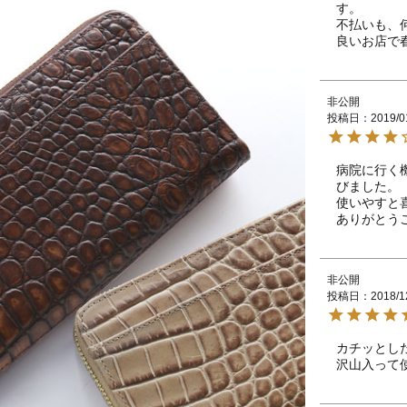
す。

不払いも、
非公開
投稿日
2019/0
病院に行く
びました。

使いやすと喜
ありがとう
非公開
投稿日
2018/1
カチッとし
沢山入って