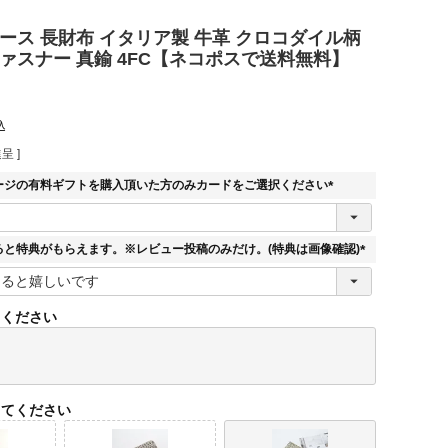
ース 長財布 イタリア製 牛革 クロコダイル柄
ァスナー 真鍮 4FC【ネコポスで送料無料】
込
呈 ]
ージの有料ギフトを購入頂いた方のみカードをご選択ください
(
必
須
ると特典がもらえます。※レビュー投稿のみだけ。(特典は画像確認)
)
(
必
須
てください
)
してください