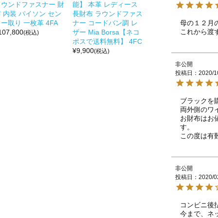
ラウンドファスナー 財
能】 本革 レディース
 内装 パイソン セン
長財布 ラウンドファス
母の１２月
ー取り 一枚革 4FA
ナー コードバン調 レ
これから渡
107,800
ザー Mia Borsa【ネコ
(税込)
ポスで送料無料】 4FC
¥
9,900
(税込)
非公開
投稿日
2020/1
ブラックを
両外側のワ
お財布はお
す。

非公開
投稿日
2020/0
コンビニ後
今まで、ネ