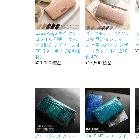
Louis Ange 牛革 クロ
ダイヤモンド パイソン
H
コダイル 型押し かぶ
口金 長財布 レディー
せ長財布 レディース 4
ス 本革 スペイン レザ
ァ
FC【ネコポスで送料無
ー クラッチ財布 全18
¥
料】
色 4FA
¥
11,000
¥
16,500
(税込)
(税込)
クロコダイル メンズ
HALEINE クロコダイ