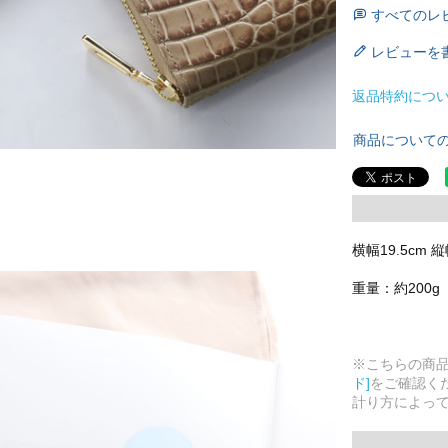
すべてのレ
レビューを
返品特約につ
商品について
横幅19.5cm 縦
重量：約200g
※こちらの商
ド]
をご確認く
計り方によっ