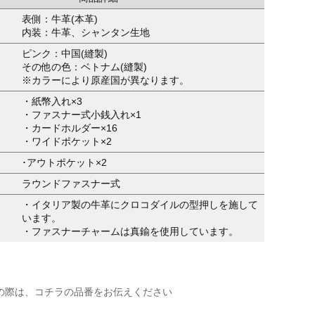
表側：牛革(本革)
内装：牛革、シャンタン生地
ピンク：中国(縫製)
その他の色：ベトナム(縫製)
※カラーにより原産国が異なります。
・紙幣入れ×3
・ファスナー式小銭入れ×1
・カードホルダー×16
・ワイドポケット×2
･アウトポケット×2
ラウンドファスナー式
・イタリア製の牛革にクロコダイルの型押しを施して
います。
・ファスナーチャームは真鍮を使用しています。
の際は、コチラの品番をお伝えください