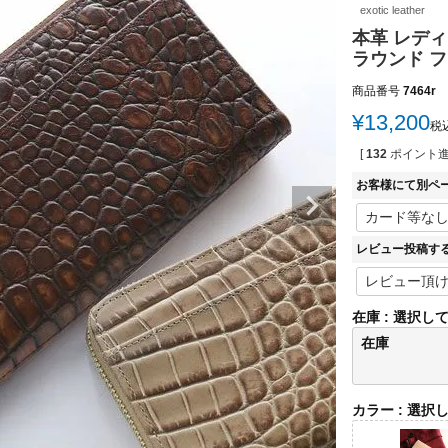
exotic leather
本革 レディ
ラウンド フ
商品番号
7464r
¥
13,200
税
[
132
ポイント進
お客様にて別ペ
レビュー投稿す
在庫
選択し
在庫
カラー
選択