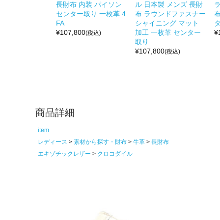
長財布 内装 パイソン
ル 日本製 メンズ 長財
センター取り 一枚革 4
布 ラウンドファスナー
布
FA
シャイニング マット
タ
¥
107,800
加工 一枚革 センター
¥
(税込)
取り
¥
107,800
(税込)
商品詳細
item
レディース
素材から探す・財布
牛革
長財布
エキゾチックレザー
クロコダイル