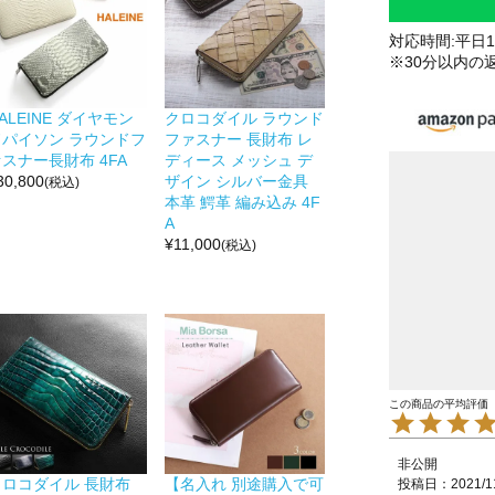
対応時間:平日10
※30分以内の
ALEINE ダイヤモン
クロコダイル ラウンド
ドパイソン ラウンドフ
ファスナー 長財布 レ
スナー長財布 4FA
ディース メッシュ デ
30,800
ザイン シルバー金具
(税込)
本革 鰐革 編み込み 4F
A
¥
11,000
(税込)
非公開
クロコダイル 長財布
【名入れ 別途購入で可
投稿日
2021/1