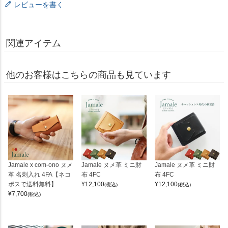
レビューを書く
関連アイテム
他のお客様はこちらの商品も見ています
Jamale x com-ono ヌメ
Jamale ヌメ革 ミニ財
Jamale ヌメ革 ミニ財
革 名刺入れ 4FA【ネコ
布 4FC
布 4FC
ポスで送料無料】
¥
12,100
¥
12,100
(税込)
(税込)
¥
7,700
(税込)