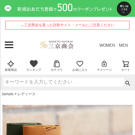
ペー
ジト
ップ
へ
→三京商会を装った詐欺サイト・メールにご注意ください
WOMEN
MEN
新着商品
ランキング
カテゴリ
お気に入り
マイページ
カート
Jamale
レディース