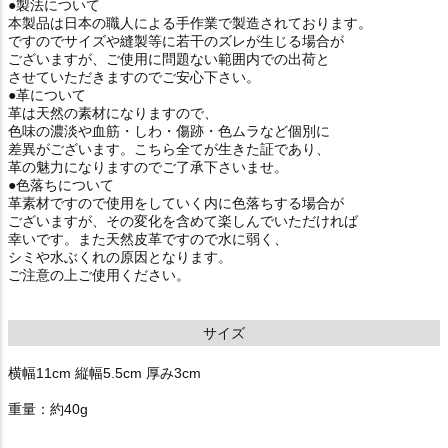
●製法について
本製品は日本の職人による手作業で製造されております。
ですのでサイズや縫製等に若干のズレが生じる場合が
ございますが、ご使用に問題ない範囲内での出荷と
させていただきますのでご安心下さい。
●革について
革は天然の素材になりますので、
色味の濃淡や血筋・しわ・傷跡・色ムラなど個別に
差異がございます。こちら全てが生きた証であり、
革の魅力になりますのでご了承下さいませ。
●色落ちについて
革素材ですので使用をしていく内に色落ちする場合が
ございますが、その変化を含めて楽しんでいただければ
幸いです。また天然皮革ですので水に弱く、
シミや水ぶくれの原因となります。
ご注意の上ご使用ください。
サイズ
横幅11cm 縦幅5.5cm 厚み3cm
重量：約40g