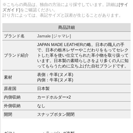
※こちらの商品は、独自の方法により採寸しています。詳細は
[サイ
ズガイド]
をご確認ください。
計り方によっては、表記サイズと誤差が生じることがあります。
商品詳細
ブランド名
Jamale [ジャマレ]
JAPAN MADE LEATHERの略。日本の職人の手
で、日本の栃木レザーやこだわりをもってセレク
ブランド紹介
トした革を使い仕立てられた革小物を取り扱って
います。日本製の素晴らしさをより多くの人に知
ってもらうために立ち上げた自社ブランドです。
表側：牛革(ヌメ革)
素材
内側：牛革(ヌメ革)
原産国
日本製
内側収納
カードホルダー×2
外側収納
なし
開閉
スナップボタン開閉