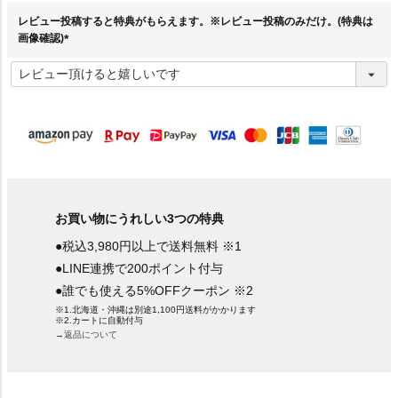
)
レビュー投稿すると特典がもらえます。※レビュー投稿のみだけ。(特典は
画像確認)
(
必
須
)
お買い物にうれしい3つの特典
●税込3,980円以上で送料無料 ※1
●LINE連携で200ポイント付与
●誰でも使える5%OFFクーポン ※2
※1.北海道・沖縄は別途1,100円送料がかかります
※2.カートに自動付与
→返品について