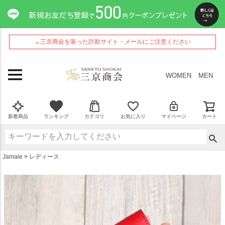
ペー
ジト
ップ
へ
→三京商会を装った詐欺サイト・メールにご注意ください
WOMEN
MEN
新着商品
ランキング
カテゴリ
お気に入り
マイページ
カート
Jamale
レディース