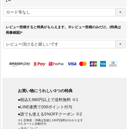
い
(
必
須
)
レビュー投稿すると特典がもらえます。※レビュー投稿のみだけ。(特典は
画像確認)
(
必
須
)
お買い物にうれしい3つの特典
●税込3,980円以上で送料無料 ※1
●LINE連携で200ポイント付与
●誰でも使える5%OFFクーポン ※2
※1.北海道・沖縄は別途1,100円送料がかかります
※2.カートに自動付与
→返品について