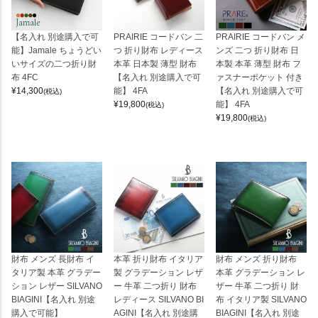
【名入れ 別途購入で可
PRAIRIE コードバン 二
PRAIRIE コードバン メ
能】Jamale ちょうどい
つ 折り財布 レディース
ンズ 二つ 折り財布 日
いサイズの二つ折り財
本革 日本製 薄型 財布
本製 本革 薄型 財布 フ
布 4FC
【名入れ 別途購入で可
ァスナーポケット 付き
¥
14,300
能】 4FA
【名入れ 別途購入で可
(税込)
¥
19,800
能】 4FA
(税込)
¥
19,800
(税込)
財布 メンズ 長財布 イ
本革 折り財布 イタリア
財布 メンズ 折り財布
タリア製 本革 グラデー
製 グラデーション レザ
本革 グラデーション レ
ション レザー SILVANO
ー 牛革 二つ折り 財布
ザー 牛革 二つ折り 財
BIAGINI【名入れ 別途
レディース SILVANO BI
布 イタリア製 SILVANO
購入で可能】
AGINI【名入れ 別途購
BIAGINI【名入れ 別途