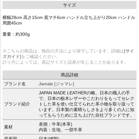
サイズ
横幅28cm 高さ15cm 底マチ6cm ハンドル立ち上がり20cm ハンドル
周囲45cm
重量：約300g
※こちらの商品は、独自の方法により採寸しています。詳細は
[サイ
ズガイド]
をご確認ください。
計り方によっては、表記サイズと誤差が生じることがあります。
商品詳細
ブランド名
Jamale [ジャマレ]
JAPAN MADE LEATHERの略。日本の職人の手
で、日本の栃木レザーやこだわりをもってセレク
ブランド紹介
トした革を使い仕立てられた革小物を取り扱って
います。日本製の素晴らしさをより多くの人に知
ってもらうために立ち上げた自社ブランドです。
表側：牛革(本革)
素材
内装：生地、一部牛革
原産国
日本(縫製)