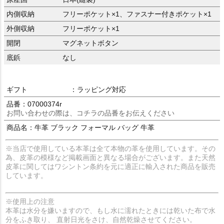
内側収納
フリーポケット×1、ファスナー付きポケット×1
外側収納
フリーポケット×1
開閉
マグネットボタン
底鋲
なし
ギフト
：ラッピング対応
品番：07000374r
お問い合わせの際は、コチラの品番をお伝えください
商品名：牛革 ブラック フォーマル バッグ 牛革
※当店で使用している本革は全て本物の革を使用しています。その
為、皮革の模様など掲載画面と異なる場合がございます。また天然
皮革に関してはワシントン条約を元に適正に輸入された商品を販売
しています。
※使用上の注意
本革は水分を嫌いますので、もし水に濡れたときには乾いた布で水
分をふき取り、 直射日光をさけ、自然乾燥させてください。