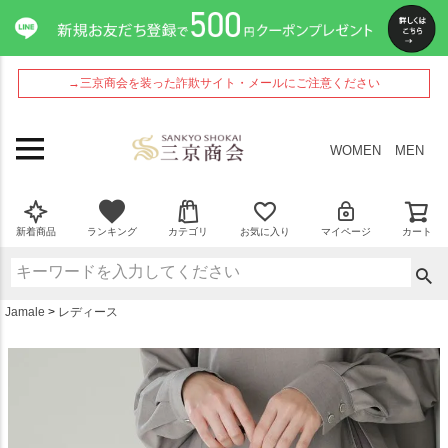
ペー
ジト
ップ
へ
→三京商会を装った詐欺サイト・メールにご注意ください
WOMEN
MEN
新着商品
ランキング
カテゴリ
お気に入り
マイページ
カート
Jamale
レディース