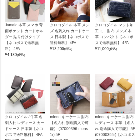
Jamale 本革 スマホ 背
クロコダイル 本革 メン
クロコダイル マット加
面ポケット カードホル
ズ 名刺入れ カードケー
工 ミニ財布 メンズ 本
ダー 貼り付けタイプ
ス 日本製【ネコポスで
革 コンパクト【ネコポ
【ネコポスで送料無
送料無料】 4FA
スで送料無料】 4FA
料】 4FA
¥
13,200
¥
11,000
(税込)
(税込)
¥
4,180
(税込)
クロコダイル / 牛革 名
mieno キーケース 財布
mieno キーケース 財布
刺入れ レディース カー
【名入れ 別途購入で可
レディース 本革 【名入
ドケース 日本製【ネコ
能】 (07000396-mens-
れ 別途購入で可能】 5F
ポスで送料無料】 4FA
1r) 5F
(07000395r)【ネコポス