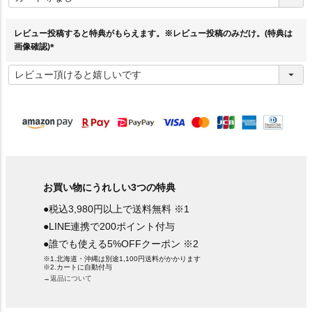
須
)
レビュー投稿すると特典がもらえます。※レビュー投稿のみだけ。(特典は
画像確認)
(
必
須
)
お買い物にうれしい3つの特典
●税込3,980円以上で送料無料 ※1
●LINE連携で200ポイント付与
●誰でも使える5%OFFクーポン ※2
※1.北海道・沖縄は別途1,100円送料がかかります
※2.カートに自動付与
→返品について