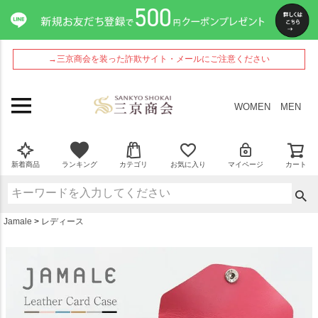
ペー
ジト
ップ
へ
→三京商会を装った詐欺サイト・メールにご注意ください
WOMEN
MEN
新着商品
ランキング
カテゴリ
お気に入り
マイページ
カート
Jamale
レディース