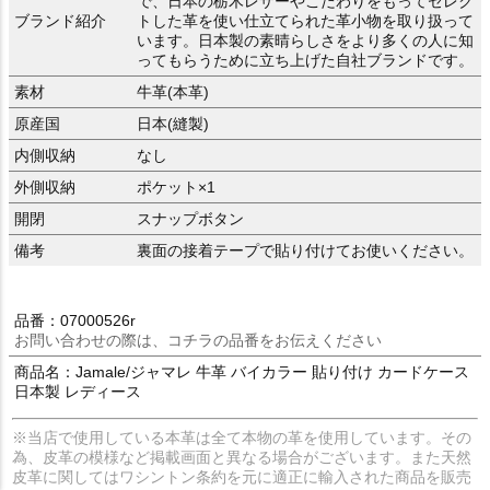
で、日本の栃木レザーやこだわりをもってセレク
ブランド紹介
トした革を使い仕立てられた革小物を取り扱って
います。日本製の素晴らしさをより多くの人に知
ってもらうために立ち上げた自社ブランドです。
素材
牛革(本革)
原産国
日本(縫製)
内側収納
なし
外側収納
ポケット×1
開閉
スナップボタン
備考
裏面の接着テープで貼り付けてお使いください。
品番：07000526r
お問い合わせの際は、コチラの品番をお伝えください
商品名：Jamale/ジャマレ 牛革 バイカラー 貼り付け カードケース
日本製 レディース
※当店で使用している本革は全て本物の革を使用しています。その
為、皮革の模様など掲載画面と異なる場合がございます。また天然
皮革に関してはワシントン条約を元に適正に輸入された商品を販売