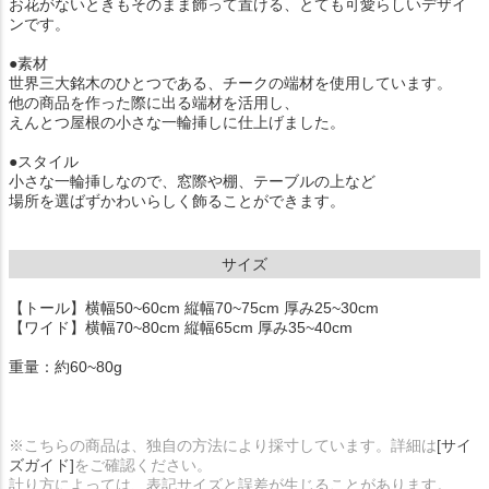
お花がないときもそのまま飾って置ける、とても可愛らしいデザイ
ンです。
●素材
世界三大銘木のひとつである、チークの端材を使用しています。
他の商品を作った際に出る端材を活用し、
えんとつ屋根の小さな一輪挿しに仕上げました。
●スタイル
小さな一輪挿しなので、窓際や棚、テーブルの上など
場所を選ばずかわいらしく飾ることができます。
サイズ
【トール】横幅50~60cm 縦幅70~75cm 厚み25~30cm
【ワイド】横幅70~80cm 縦幅65cm 厚み35~40cm
重量：約60~80g
※こちらの商品は、独自の方法により採寸しています。詳細は
[サイ
ズガイド]
をご確認ください。
計り方によっては、表記サイズと誤差が生じることがあります。