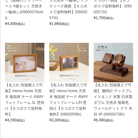
とつ屋根のフラワーベ
ス天然木 一輪挿し アン
ス 小さい 雑貨 【ネコ
ース 4個セット 天然木
ティーク雑貨 【ネコポ
ポスで送料無料】 (090
一輪挿し(09000576set
スで送料無料】(09000
00573r)
r)
574r)
¥
1,760
(税込)
¥
4,400
¥
1,980
(税込)
(税込)
【名入れ 別途購入で可
【名入れ 別途購入で可
【名入れ 別途購入で可
能】mieno home 天然
能】mieno home 天然
能】 腕時計 ディスプレ
木 無垢材 チーク 4WAY
木 無垢材 チーク 4WAY
イスタンド 木製 日本製
フォトフレーム 2L 壁掛
フォトフレーム L判 壁
ダブル 天然木 無着色
け【ネコポスで送料無
掛け【ネコポスで送料
ウォールナット ナラ 木
料】
無料】(09000568r)
目 4F (09000736r)
¥
4,290
¥
3,300
¥
6,490
(税込)
(税込)
(税込)