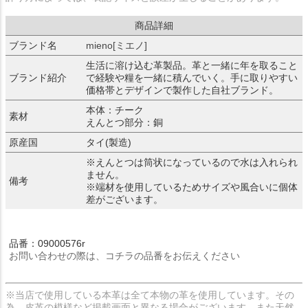
商品詳細
ブランド名
mieno[ミエノ]
生活に溶け込む革製品。革と一緒に年を取ること
ブランド紹介
で経験や糧を一緒に積んでいく。手に取りやすい
価格帯とデザインで製作した自社ブランド。
本体：チーク
素材
えんとつ部分：銅
原産国
タイ(製造)
※えんとつは筒状になっているので水は入れられ
ません。
備考
※端材を使用しているためサイズや風合いに個体
差がございます。
品番：09000576r
お問い合わせの際は、コチラの品番をお伝えください
※当店で使用している本革は全て本物の革を使用しています。その
為、皮革の模様など掲載画面と異なる場合がございます。また天然