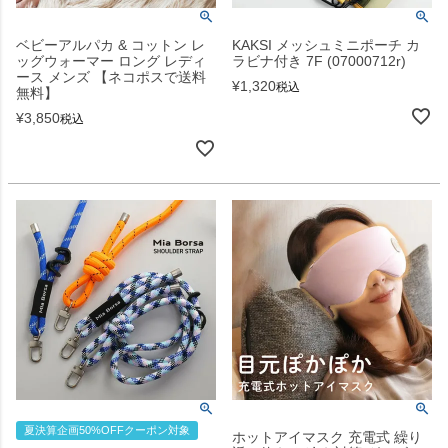
ベビーアルパカ & コットン レ
KAKSI メッシュミニポーチ カ
ッグウォーマー ロング レディ
ラビナ付き 7F (07000712r)
ース メンズ 【ネコポスで送料
¥
1,320
税込
無料】
¥
3,850
税込
夏決算企画50%OFFクーポン対象
ホットアイマスク 充電式 繰り