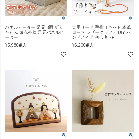
パネルヒーター 足元 3面 折り
犬用リード 手作りキット 本革
たたみ 遠赤外線 足元パネルヒ
ロープ レザークラフト DIY ハ
ーター
ンドメイド 初心者 7F
¥
5,980
¥
6,200
税込
税込