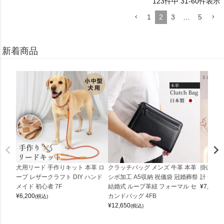
123
件中
31
-
60
件表示
1
2
3
…
5
新着商品
犬用リード 手作りキット 本革 ロ
クラッチバッグ メンズ 牛革 本革
掛け時計
ープ レザークラフト DIY ハンド
シボ加工 A5収納 祝儀袋 冠婚葬祭
計 (0900
メイド 初心者 7F
結婚式 ループ革紐 フォーマル セ
¥
7,150
(
¥
6,200
カンドバッグ 4FB
(税込)
¥
12,650
(税込)