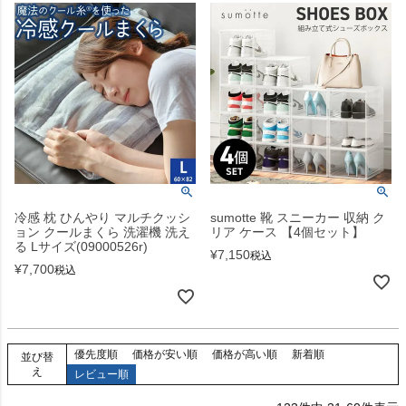
冷感 枕 ひんやり マルチクッシ
sumotte 靴 スニーカー 収納 ク
ョン クールまくら 洗濯機 洗え
リア ケース 【4個セット】
る Lサイズ(09000526r)
¥
7,150
税込
¥
7,700
税込
優先度順
価格が安い順
価格が高い順
新着順
並び替
え
レビュー順