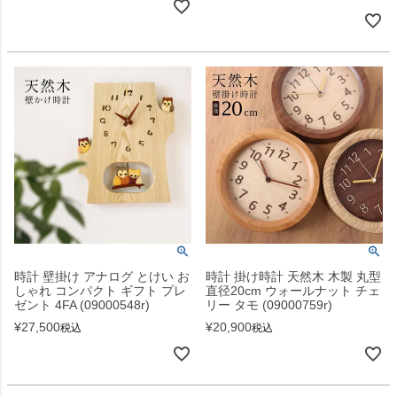
時計 壁掛け アナログ とけい お
時計 掛け時計 天然木 木製 丸型
しゃれ コンパクト ギフト プレ
直径20cm ウォールナット チェ
ゼント 4FA (09000548r)
リー タモ (09000759r)
¥
27,500
¥
20,900
税込
税込