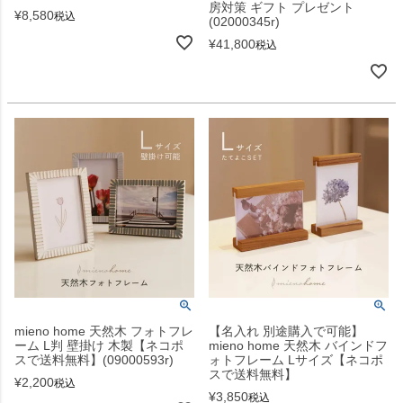
房対策 ギフト プレゼント
¥
8,580
税込
(02000345r)
¥
41,800
税込
mieno home 天然木 フォトフレ
【名入れ 別途購入で可能】
ーム L判 壁掛け 木製【ネコポ
mieno home 天然木 バインドフ
スで送料無料】(09000593r)
ォトフレーム Lサイズ【ネコポ
スで送料無料】
¥
2,200
税込
¥
3,850
税込