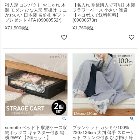
雛人形 コンパクト おしゃれ 木
【名入れ 別途購入で可能】木製
製 モダン ひな人形 壁掛け ミニ
フラワーベース 小さい 雑貨
かわいい 日本製 名前札 ギフト
【ネコポスで送料無料】
プレゼント 4FA (09000552r)
(09000573r)
¥
71,500
¥
1,760
税込
税込
sumotte ベッド下 収納ケース収
ブランケット カシミヤ100%
納ボックス キャスター付き 縦
230×136cm 大判 薄手 スローケ
横2WAY 【2個セット】
ット フリンジ付き ひざ掛け 冷