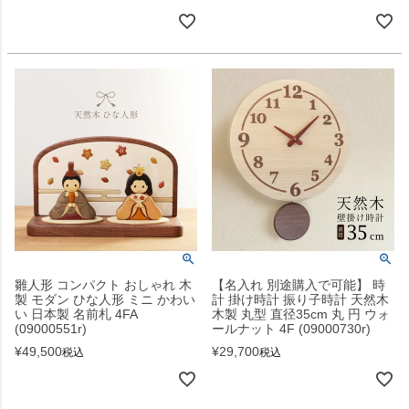
雛人形 コンパクト おしゃれ 木
【名入れ 別途購入で可能】 時
製 モダン ひな人形 ミニ かわい
計 掛け時計 振り子時計 天然木
い 日本製 名前札 4FA
木製 丸型 直径35cm 丸 円 ウォ
(09000551r)
ールナット 4F (09000730r)
¥
49,500
¥
29,700
税込
税込