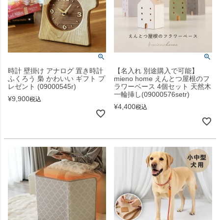
時計 壁掛け アナログ 置き時計
【名入れ 別途購入で可能】
ふくろう 梟 かわいい ギフト プ
mieno home えんとつ屋根のフ
レゼント (09000545r)
ラワーベース 4個セット 天然木
一輪挿し(09000576setr)
¥
9,900
税込
¥
4,400
税込