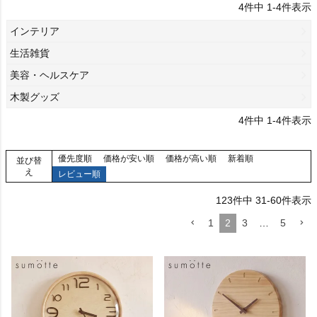
4
件中
1
-
4
件表示
インテリア
生活雑貨
美容・ヘルスケア
木製グッズ
4
件中
1
-
4
件表示
優先度順
価格が安い順
価格が高い順
新着順
並び替
え
レビュー順
123
件中
31
-
60
件表示
1
2
3
…
5