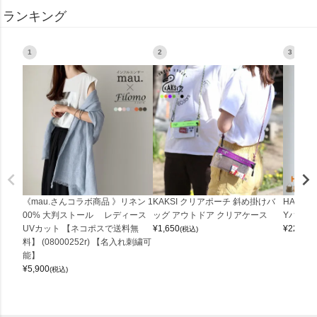
ランキング
1
2
3
《mau.さんコラボ商品 》リネン 1
KAKSI クリアポーチ 斜め掛けバ
HALEI
00% 大判ストール レディース
ッグ アウトドア クリアケース
Yバッグ 
UVカット 【ネコポスで送料無
¥
1,650
¥
22,000
(税込)
料】 (08000252r) 【名入れ刺繍可
能】
¥
5,900
(税込)