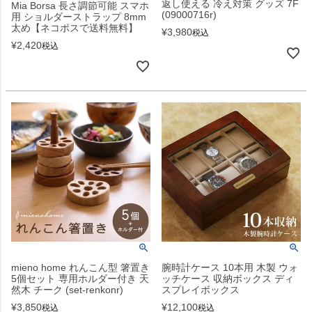
返し使える 冷え対策 グッズ 7F
Mia Borsa 長さ調節可能 スマホ
(09000716r)
用 ショルダーストラップ 8mm
太め【ネコポスで送料無料】
¥
3,980
税込
¥
2,420
税込
mieno home れんこん型 箸置き
腕時計ケース 10本用 木製 ウォ
5個セット 専用ホルダー付き 天
ッチケース 収納ボックス ディ
然木 チーク (set-renkonr)
スプレイボックス
¥
3,850
¥
12,100
税込
税込