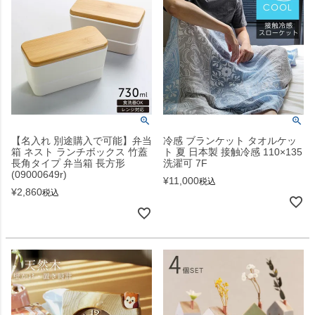
【名入れ 別途購入で可能】弁当
冷感 ブランケット タオルケッ
箱 ネスト ランチボックス 竹蓋
ト 夏 日本製 接触冷感 110×135
長角タイプ 弁当箱 長方形
洗濯可 7F
(09000649r)
¥
11,000
税込
¥
2,860
税込