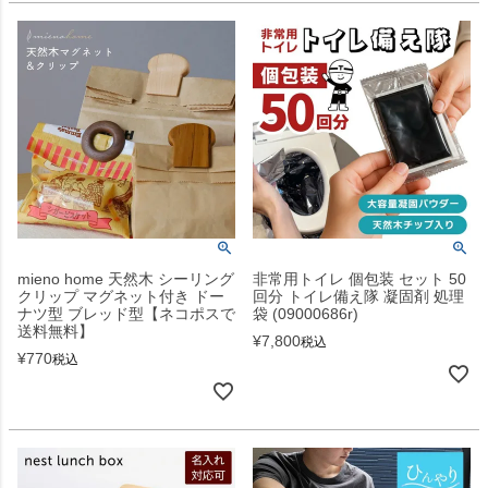
mieno home 天然木 シーリング
非常用トイレ 個包装 セット 50
クリップ マグネット付き ドー
回分 トイレ備え隊 凝固剤 処理
ナツ型 ブレッド型【ネコポスで
袋 (09000686r)
送料無料】
¥
7,800
税込
¥
770
税込