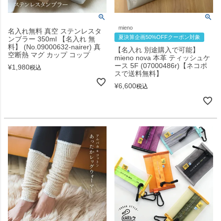
mieno
名入れ無料 真空 ステンレスタ
夏決算企画50%OFFクーポン対象
ンブラー 350ml 【名入れ 無
料】 (No.09000632-nairer) 真
【名入れ 別途購入で可能】
空断熱 マグ カップ コップ
mieno nova 本革 ティッシュケ
ース 5F (07000486r)【ネコポ
¥
1,980
税込
スで送料無料】
¥
6,600
税込