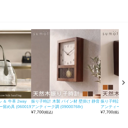
＆ 牛革 2way
振り子時計 木製 パイン材 壁掛け 静音
振り子時計 木製
め具 (060019
アンティーク調 (09000768r)
アンティーク調 (0
¥
7,700
¥
7,700
(税込)
(税込)