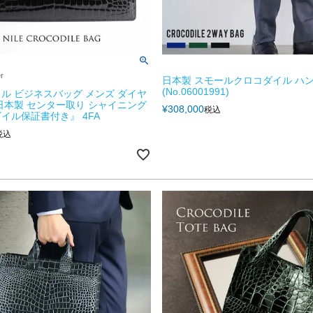
er
日本製 スモールクロコダイル ハ
(No.06001991)
ル ビジネスバッグ メンズ ダイヤ
日本製 センター取り シャイニング
¥
308,000
税込
イル保証書付き』 4FA
税込