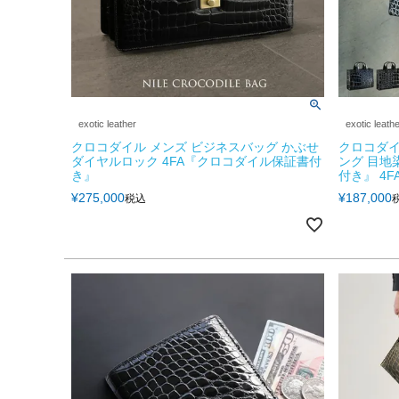
exotic leather
exotic leath
クロコダイル メンズ ビジネスバッグ かぶせ
クロコダイ
ダイヤルロック 4FA『クロコダイル保証書付
ング 目地
き』
付き』 4F
¥
275,000
¥
187,000
税込