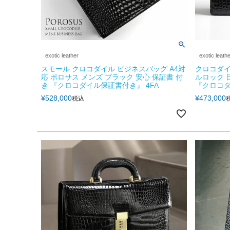
exotic leather
exotic leath
スモール クロコダイル ビジネスバッグ A4対
クロコダイ
応 ポロサス メンズ ブラック 安心 保証書 付
ルロック 
き 『クロコダイル保証書付き』 4FA
『クロコダ
¥
528,000
¥
473,000
税込