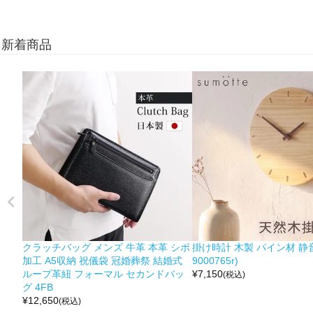
新着商品
クラッチバッグ メンズ 牛革 本革 シボ
掛け時計 木製 パイン材 静音
加工 A5収納 祝儀袋 冠婚葬祭 結婚式
9000765r)
ループ革紐 フォーマル セカンドバッ
¥
7,150
(税込)
グ 4FB
¥
12,650
(税込)