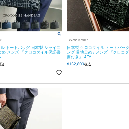
er
exotic leather
ル トートバッグ 日本製 シャイニ
日本製 クロコダイル トートバッグ
染め メンズ 『クロコダイル保証書
ング 目地染め / メンズ 『クロコ
A
書付き』 4FA
¥
162,800
税込
税込