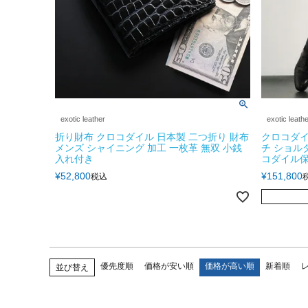
exotic leather
exotic leath
折り財布 クロコダイル 日本製 二つ折り 財布
クロコダイ
メンズ シャイニング 加工 一枚革 無双 小銭
チ ショル
入れ付き
コダイル保
¥
52,800
¥
151,800
税込
優先度順
価格が安い順
価格が高い順
新着順
並び替え