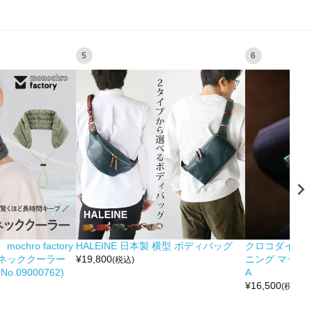
5
6
hro factory
HALEINE 日本製 横型 ボディバッグ
クロコダイル 
ネッククーラー
¥
19,800
ニング マット 
(税込)
.09000762)
A
¥
16,500
(税込)