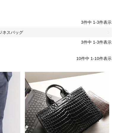
3
件中
1
-
3
件表示
ジネスバッグ
3
件中
1
-
3
件表示
10
件中
1
-
10
件表示