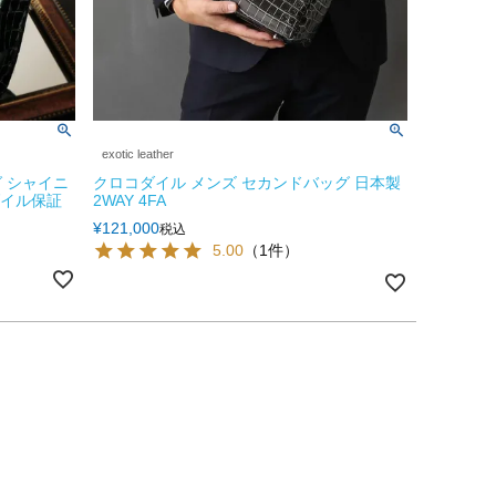
exotic leather
 シャイニ
クロコダイル メンズ セカンドバッグ 日本製
ダイル保証
2WAY 4FA
¥
121,000
税込
5.00
（1件）