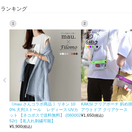
ランキング
1
2
《mau.さんコラボ商品 》リネン 10
KAKSI クリアポーチ 斜め
0% 大判ストール レディース UVカ
アウトドア クリアケース
ット 【ネコポスで送料無料】 (080002
¥
1,650
(税込)
52r) 【名入れ刺繍可能】
¥
5,900
(税込)