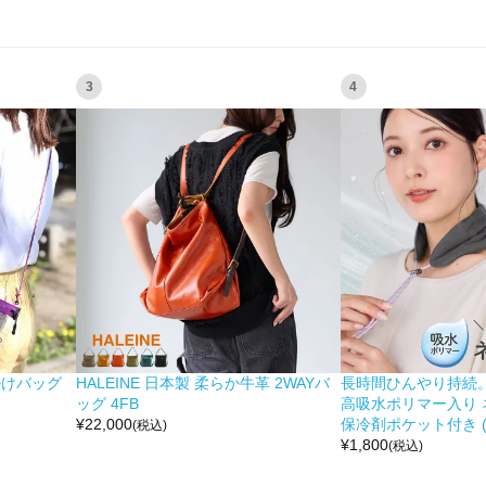
3
4
掛けバッグ
HALEINE 日本製 柔らか牛革 2WAYバ
長時間ひんやり持続。 moc
ッグ 4FB
高吸水ポリマー入り 
¥
22,000
保冷剤ポケット付き (No
(税込)
¥
1,800
(税込)