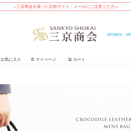
→三京商会を装った詐欺サイト・メールにご注意ください
WOMEN
M
検索
お気に入り
マイページ
カート