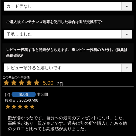
(
必
須
)
ご購入後メンテナンス剤等を使用した場合は返品交換不可
(
必
須
)
レビュー投稿すると特典がもらえます。※レビュー投稿のみだけ。(特典は
画像確認)
(
必
須
)
5.00
2
2
非公開
購入者
投稿日
2025/07/06
艶が凄かったです。自分への最高のプレゼントになりました。
高級感があり、質が良いです。過去に別の所で購入したある他
のクロコと比べても高級感がありました。