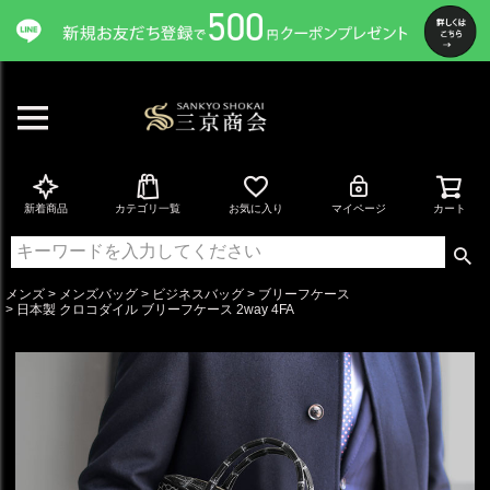
ペー
ジト
ップ
へ
新着商品
カテゴリ一覧
お気に入り
マイページ
カート
メンズ
メンズバッグ
ビジネスバッグ
ブリーフケース
日本製 クロコダイル ブリーフケース 2way 4FA