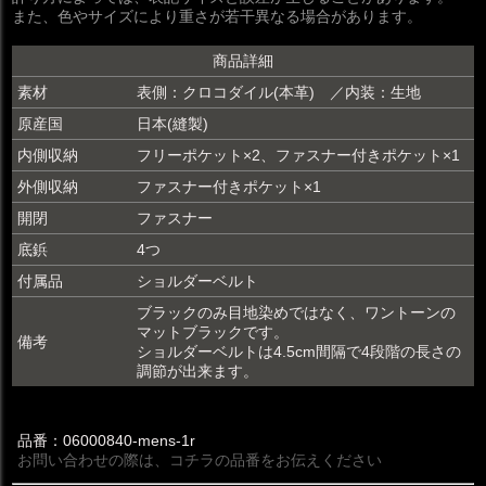
また、色やサイズにより重さが若干異なる場合があります。
商品詳細
素材
表側：クロコダイル(本革) ／内装：生地
原産国
日本(縫製)
内側収納
フリーポケット×2、ファスナー付きポケット×1
外側収納
ファスナー付きポケット×1
開閉
ファスナー
底鋲
4つ
付属品
ショルダーベルト
ブラックのみ目地染めではなく、ワントーンの
マットブラックです。
備考
ショルダーベルトは4.5cm間隔で4段階の長さの
調節が出来ます。
品番：06000840-mens-1r
お問い合わせの際は、コチラの品番をお伝えください