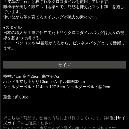
『皮革の宝石』と称されるクロコダイルを使用しています。
腑模様が美しく際立つ目地染めで、艶感を抑えたマット加工を施し
ています。
使いながら革を育てるエイジングが魅力の素材です。
●スタイル
日本の職人が丁寧に仕立てた上品なクロコダイルバッグは人々の視
線を惹きつけ続ける。
ノートパソコンやA4書類が入るから、ビジネスバッグとして活躍し
ます。
サイズ
横幅34cm 高さ25cm 底マチ7cm
ハンドル立ち上がり10cm ハンドル周囲32cm
ショルダーベルト114cm-127.5cm ショルダーベルト幅2cm
重量：約600g
※こちらの商品は、独自の方法により採寸しています。詳細は
[サイ
ズガイド]
をご確認ください。
計り方によっては、表記サイズと誤差が生じることがあります。