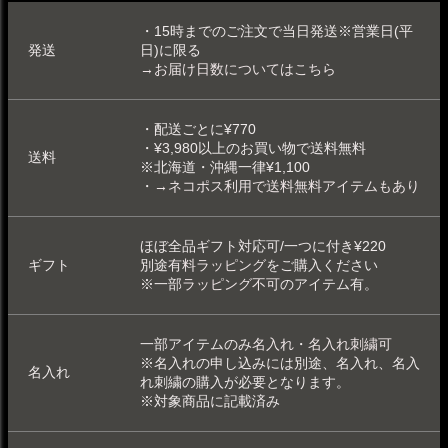
・15時までのご注文で当日発送※営業日(平
発送
日)に限る
→お届け日数についてはこちら
・配送ごとに¥770
・¥3,980以上のお買い物で送料無料
送料
※北海道・沖縄一律¥1,100
・
→ネコポス利用で送料無料アイテムもあり
ほぼ全品ギフト対応可/一つに付き¥220
ギフト
別途
有料ラッピング
をご購入ください
※一部
ラッピング不可
のアイテム有。
一部アイテムのみ
名入れ
・
名入れ刺繍可
※名入れの申し込みには別途、名入れ、名入
名入れ
れ刺繍の購入が必要となります。
※対象商品に記載済み