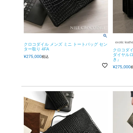
exotic leath
クロコダイル メンズ ミニ トートバッグ セン
ター取り 4FA
クロコダイ
ダイヤルロ
¥
275,000
税込
き』
¥
275,000