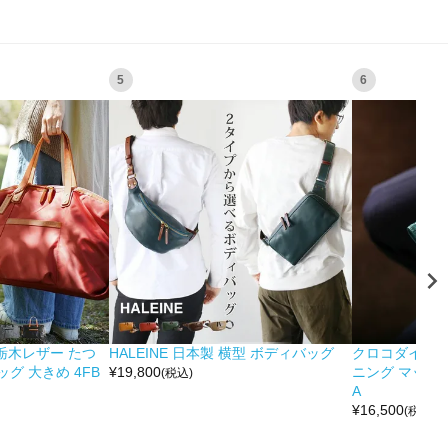
5
6
&栃木レザー たつ
HALEINE 日本製 横型 ボディバッグ
クロコダイル 
グ 大きめ 4FB
¥
19,800
ニング マット 
(税込)
A
¥
16,500
(税込)