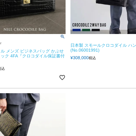
er
日本製 スモールクロコダイル ハ
(No.06001991)
ル メンズ ビジネスバッグ かぶせ
ック 4FA『クロコダイル保証書付
¥
308,000
税込
税込