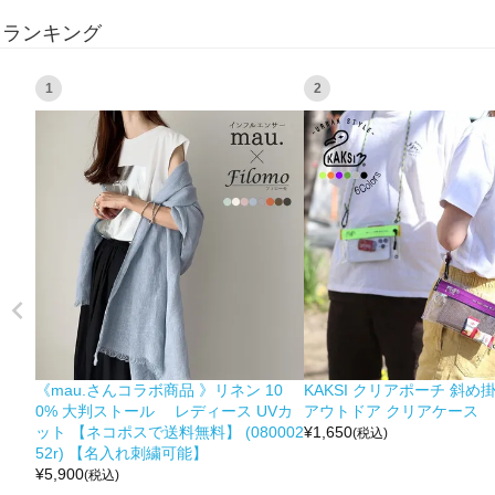
ランキング
1
2
《mau.さんコラボ商品 》リネン 10
KAKSI クリアポーチ 斜め
0% 大判ストール レディース UVカ
アウトドア クリアケース
ット 【ネコポスで送料無料】 (080002
¥
1,650
(税込)
52r) 【名入れ刺繍可能】
¥
5,900
(税込)