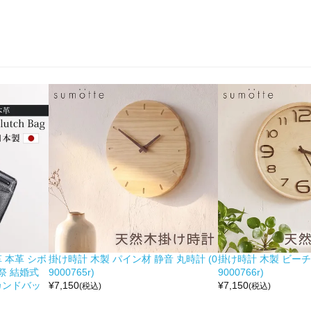
 本革 シボ
掛け時計 木製 パイン材 静音 丸時計 (0
掛け時計 木製 ビーチ材
祭 結婚式
9000765r)
9000766r)
カンドバッ
¥
7,150
¥
7,150
(税込)
(税込)