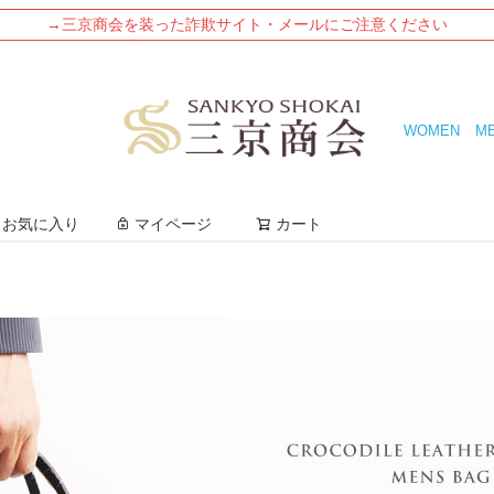
→三京商会を装った詐欺サイト・メールにご注意ください
WOMEN
M
検索
お気に入り
マイページ
カート