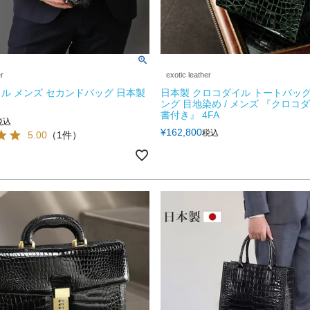
er
exotic leather
ル メンズ セカンドバッグ 日本製
日本製 クロコダイル トートバッグ
ング 目地染め / メンズ 『クロコ
書付き』 4FA
税込
¥
162,800
税込
5.00
（1件）