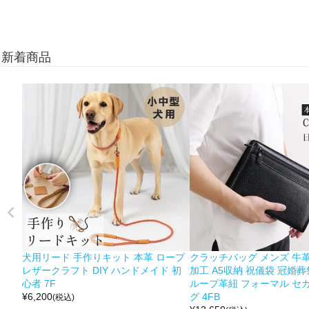
新着商品
犬用リード 手作りキット 本革 ロープ
クラッチバッグ メンズ 牛革
レザークラフト DIY ハンドメイド 初
加工 A5収納 祝儀袋 冠婚葬
心者 7F
ループ革紐 フォーマル セ
¥
6,200
グ 4FB
(税込)