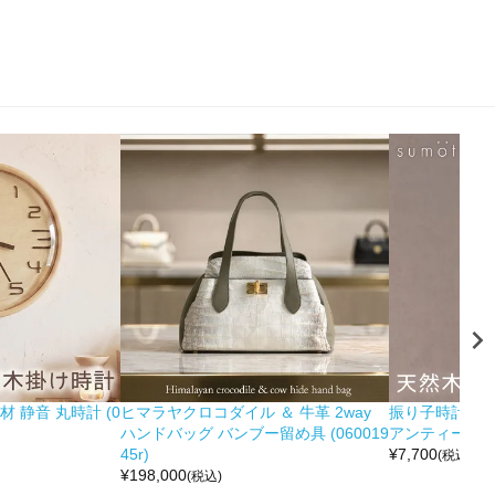
 静音 丸時計 (0
ヒマラヤクロコダイル ＆ 牛革 2way
振り子時計 木製
ハンドバッグ バンブー留め具 (060019
アンティーク調 (0
45r)
¥
7,700
(税込)
¥
198,000
(税込)