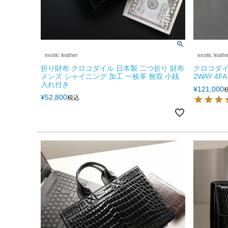
exotic leather
exotic leath
折り財布 クロコダイル 日本製 二つ折り 財布
クロコダイ
メンズ シャイニング 加工 一枚革 無双 小銭
2WAY 4FA
入れ付き
¥
121,000
¥
52,800
税込