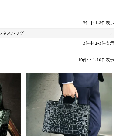
3
件中
1
-
3
件表示
ジネスバッグ
3
件中
1
-
3
件表示
10
件中
1
-
10
件表示