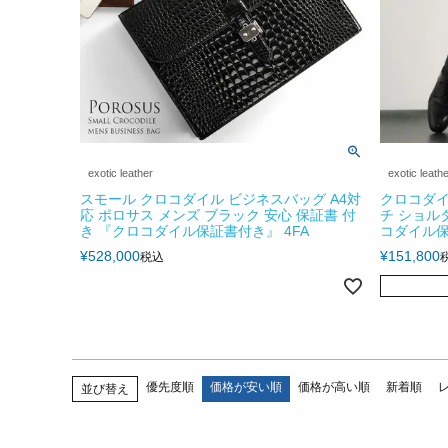
exotic leather
exotic leath
スモール クロコダイル ビジネスバッグ A4対
クロコダイ
応 ポロサス メンズ ブラック 安心 保証書 付
チ ショル
き 『クロコダイル保証書付き』 4FA
コダイル保
¥
528,000
¥
151,800
税込
優先度順
価格が安い順
価格が高い順
新着順
並び替え