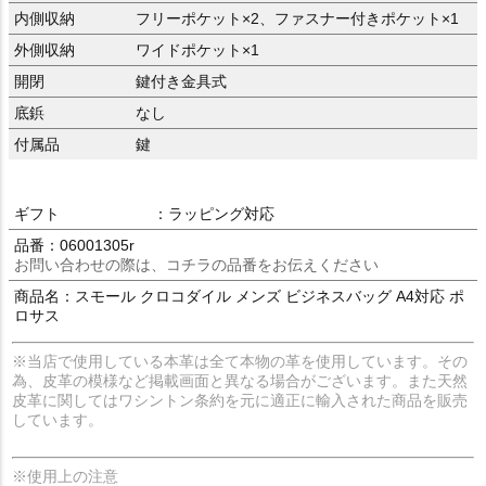
内側収納
フリーポケット×2、ファスナー付きポケット×1
外側収納
ワイドポケット×1
開閉
鍵付き金具式
底鋲
なし
付属品
鍵
ギフト
：ラッピング対応
品番：06001305r
お問い合わせの際は、コチラの品番をお伝えください
商品名：スモール クロコダイル メンズ ビジネスバッグ A4対応 ポ
ロサス
※当店で使用している本革は全て本物の革を使用しています。その
為、皮革の模様など掲載画面と異なる場合がございます。また天然
皮革に関してはワシントン条約を元に適正に輸入された商品を販売
しています。
※使用上の注意