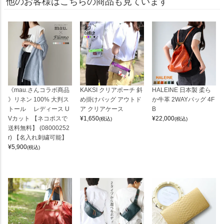
他のお客様はこちらの商品も見ています
《mau.さんコラボ商品
KAKSI クリアポーチ 斜
HALEINE 日本製 柔ら
》リネン 100% 大判ス
め掛けバッグ アウトド
か牛革 2WAYバッグ 4F
トール レディース U
ア クリアケース
B
Vカット 【ネコポスで
¥
1,650
¥
22,000
(税込)
(税込)
送料無料】 (08000252
r) 【名入れ刺繍可能】
¥
5,900
(税込)