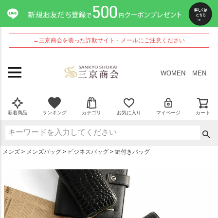
ペー
ジト
ップ
へ
→三京商会を装った詐欺サイト・メールにご注意ください
WOMEN
MEN
新着商品
ランキング
カテゴリ
お気に入り
マイページ
カート
メンズ
メンズバッグ
ビジネスバッグ
鍵付きバッグ