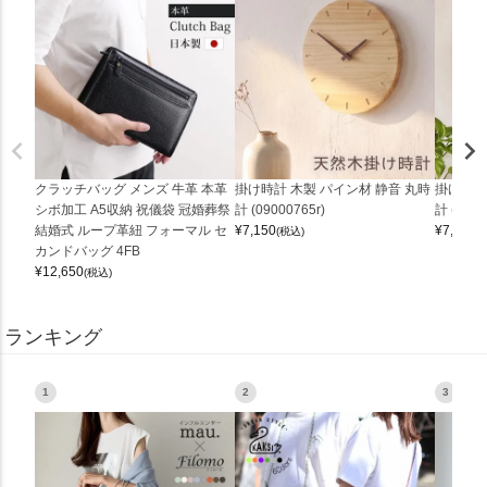
クラッチバッグ メンズ 牛革 本革
掛け時計 木製 パイン材 静音 丸時
掛け時計
シボ加工 A5収納 祝儀袋 冠婚葬祭
計 (09000765r)
計 (0900
結婚式 ループ革紐 フォーマル セ
¥
7,150
¥
7,150
(税込)
(
カンドバッグ 4FB
¥
12,650
(税込)
ランキング
1
2
3