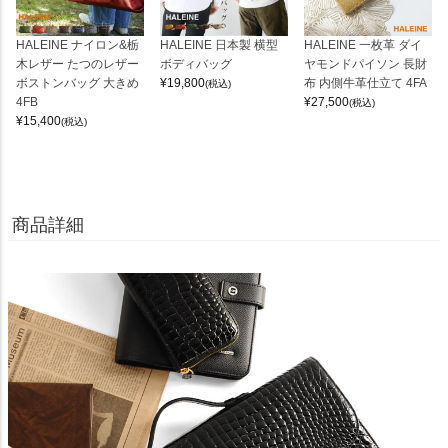
HALEINE ナイロン&栃
HALEINE 日本製 横型
HALEINE 一枚革 ダイ
木レザー たつのレザー
ボディバッグ
ヤモンドパイソン 長財
ボストンバッグ 大きめ
¥
19,800
布 内側牛革仕立て 4FA
(税込)
4FB
¥
27,500
(税込)
¥
15,400
(税込)
商品詳細