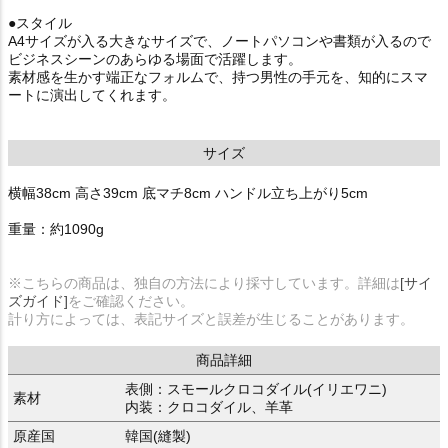
●スタイル
A4サイズが入る大きなサイズで、ノートパソコンや書類が入るので
ビジネスシーンのあらゆる場面で活躍します。
素材感を生かす端正なフォルムで、持つ男性の手元を、知的にスマ
ートに演出してくれます。
サイズ
横幅38cm 高さ39cm 底マチ8cm ハンドル立ち上がり5cm
重量：約1090g
※こちらの商品は、独自の方法により採寸しています。詳細は
[サイ
ズガイド]
をご確認ください。
計り方によっては、表記サイズと誤差が生じることがあります。
商品詳細
表側：スモールクロコダイル(イリエワニ)
素材
内装：クロコダイル、羊革
原産国
韓国(縫製)