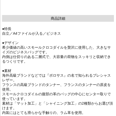
商品詳細
●特長
自立／A4ファイルが入る／ビジネス
●デザイン
希少価値の高いスモールクロコダイルを贅沢に使用した、大きなサ
イズのビジネスバッグです。
内側は仕切りのある二層式で、大容量の荷物をスッキリと収納でき
るつくりです。
●素材
海外高級ブランドなどでは『ポロサス』の名で知られるプレシャス
レザー。
フランスの高級ブランドのタンナー、フランスのタンナーの原皮を
使用。
スモールクロコダイルの腹部の革のバッグの中心にセンター取りで
使っています。
素材は「マット加工」と「シャイニング加工」の2種類からお選び頂
けます。
内装にはとても滑らかな手触りの、ラム革を使用。