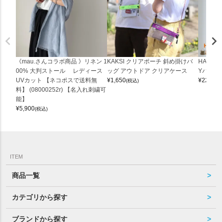
《mau.さんコラボ商品 》リネン 1
KAKSI クリアポーチ 斜め掛けバ
HALEI
00% 大判ストール レディース
ッグ アウトドア クリアケース
Yバッグ 
UVカット 【ネコポスで送料無
¥
1,650
¥
22,000
(税込)
料】 (08000252r) 【名入れ刺繍可
能】
¥
5,900
(税込)
ITEM
商品一覧
カテゴリから探す
ブランドから探す