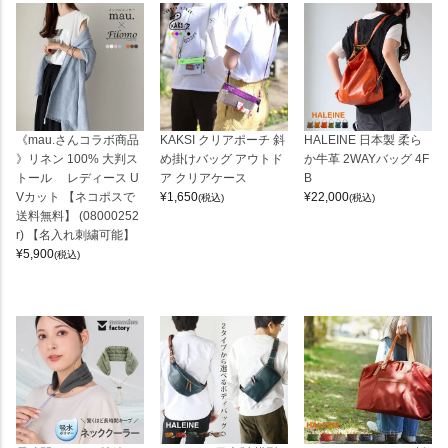
《mau.さんコラボ商品
KAKSI クリアポーチ 斜
HALEINE 日本製 柔ら
》リネン 100% 大判ス
め掛けバッグ アウトド
か牛革 2WAYバッグ 4F
トール レディース U
ア クリアケース
B
Vカット 【ネコポスで
¥
1,650
¥
22,000
(税込)
(税込)
送料無料】 (08000252
r) 【名入れ刺繍可能】
¥
5,900
(税込)