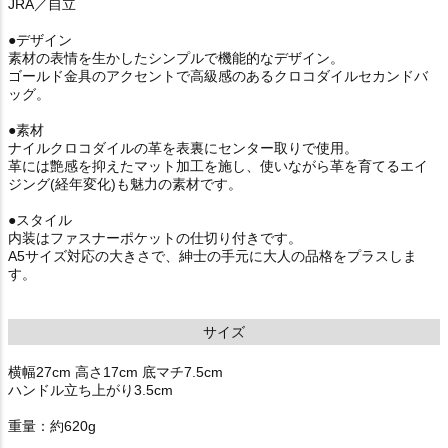
JRA／自立
●デザイン
素材の表情を生かしたシンプルで機能的なデザイン。
ゴールド金具のアクセントで高級感のあるクロコダイルセカンドバ
ッグ。
●素材
ナイルクロコダイルの革を表裏にセンター取りで使用。
革には艶感を抑えたマット加工を施し、使いながら革を育てるエイ
ジング(経年変化)も魅力の素材です。
●スタイル
内装はファスナーポケットの仕切り付きです。
A5サイズ対応の大きさで、紳士の手元に大人の品格をプラスしま
す。
サイズ
横幅27cm 高さ17cm 底マチ7.5cm
ハンドル立ち上がり3.5cm
重量：約620g