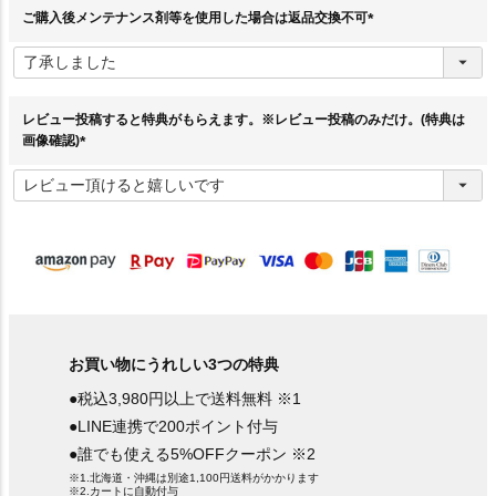
)
ご購入後メンテナンス剤等を使用した場合は返品交換不可
(
必
須
)
レビュー投稿すると特典がもらえます。※レビュー投稿のみだけ。(特典は
画像確認)
(
必
須
)
お買い物にうれしい3つの特典
●税込3,980円以上で送料無料 ※1
●LINE連携で200ポイント付与
●誰でも使える5%OFFクーポン ※2
※1.北海道・沖縄は別途1,100円送料がかかります
※2.カートに自動付与