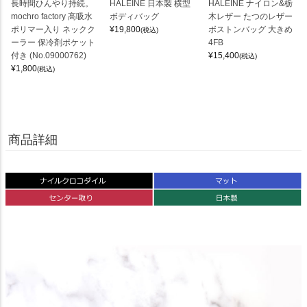
長時間ひんやり持続。
HALEINE 日本製 横型
HALEINE ナイロン&栃
mochro factory 高吸水
ボディバッグ
木レザー たつのレザー
ポリマー入り ネックク
¥
19,800
ボストンバッグ 大きめ
(税込)
ーラー 保冷剤ポケット
4FB
付き (No.09000762)
¥
15,400
(税込)
¥
1,800
(税込)
商品詳細