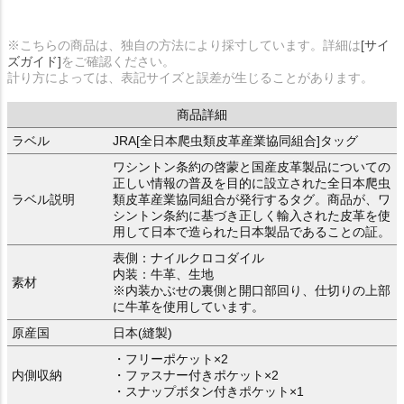
※こちらの商品は、独自の方法により採寸しています。詳細は
[サイ
ズガイド]
をご確認ください。
計り方によっては、表記サイズと誤差が生じることがあります。
商品詳細
ラベル
JRA[全日本爬虫類皮革産業協同組合]タッグ
ワシントン条約の啓蒙と国産皮革製品についての
正しい情報の普及を目的に設立された全日本爬虫
ラベル説明
類皮革産業協同組合が発行するタグ。商品が、ワ
シントン条約に基づき正しく輸入された皮革を使
用して日本で造られた日本製品であることの証。
表側：ナイルクロコダイル
内装：牛革、生地
素材
※内装かぶせの裏側と開口部回り、仕切りの上部
に牛革を使用しています。
原産国
日本(縫製)
・フリーポケット×2
内側収納
・ファスナー付きポケット×2
・スナップボタン付きポケット×1