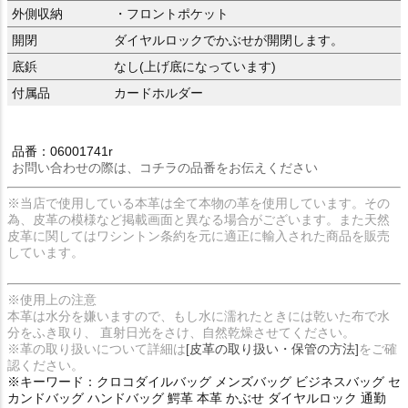
外側収納
・フロントポケット
開閉
ダイヤルロックでかぶせが開閉します。
底鋲
なし(上げ底になっています)
付属品
カードホルダー
品番：06001741r
お問い合わせの際は、コチラの品番をお伝えください
※当店で使用している本革は全て本物の革を使用しています。その
為、皮革の模様など掲載画面と異なる場合がございます。また天然
皮革に関してはワシントン条約を元に適正に輸入された商品を販売
しています。
※使用上の注意
本革は水分を嫌いますので、もし水に濡れたときには乾いた布で水
分をふき取り、 直射日光をさけ、自然乾燥させてください。
※革の取り扱いについて詳細は
[皮革の取り扱い・保管の方法]
をご確
認ください。
※キーワード：クロコダイルバッグ メンズバッグ ビジネスバッグ セ
カンドバッグ ハンドバッグ 鰐革 本革 かぶせ ダイヤルロック 通勤