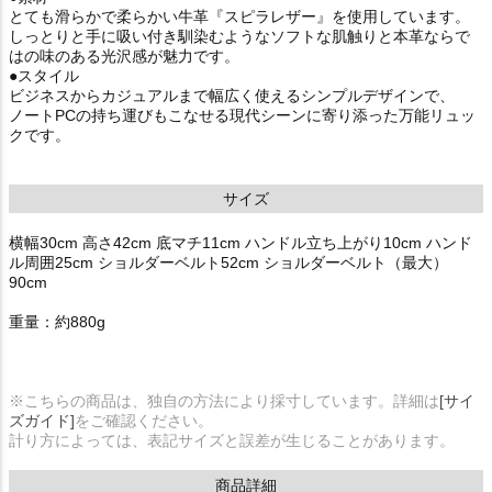
とても滑らかで柔らかい牛革『スピラレザー』を使用しています。
しっとりと手に吸い付き馴染むようなソフトな肌触りと本革ならで
はの味のある光沢感が魅力です。
●スタイル
ビジネスからカジュアルまで幅広く使えるシンプルデザインで、
ノートPCの持ち運びもこなせる現代シーンに寄り添った万能リュッ
クです。
サイズ
横幅30cm 高さ42cm 底マチ11cm ハンドル立ち上がり10cm ハンド
ル周囲25cm ショルダーベルト52cm ショルダーベルト（最大）
90cm
重量：約880g
※こちらの商品は、独自の方法により採寸しています。詳細は
[サイ
ズガイド]
をご確認ください。
計り方によっては、表記サイズと誤差が生じることがあります。
商品詳細