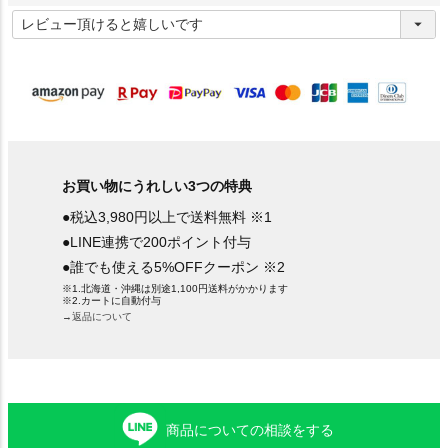
(
必
須
)
お買い物にうれしい3つの特典
●税込3,980円以上で送料無料 ※1
●LINE連携で200ポイント付与
●誰でも使える5%OFFクーポン ※2
※1.北海道・沖縄は別途1,100円送料がかかります
※2.カートに自動付与
→返品について
商品についての相談をする