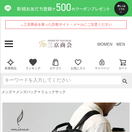
ペー
ジト
ップ
へ
→三京商会を装った詐欺サイト・メールにご注意ください
WOMEN
MEN
新着商品
ランキング
カテゴリ
お気に入り
マイページ
カート
メンズ
メンズバッグ
リュックサック