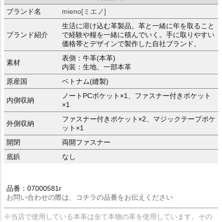
ブランド名
mieno[ミエノ]
生活に溶け込む革製品。革と一緒に年を取ること
ブランド紹介
で経験や糧を一緒に積んでいく。手に取りやすい
価格帯とデザインで製作した自社ブランド。
表側：牛革(本革)
素材
内装：生地、一部本革
原産国
ベトナム(縫製)
ノートPCポケット×1、ファスナー付きポケット
内側収納
×1
ファスナー付きポケット×2、マジックテープポケ
外側収納
ット×1
開閉
両開ファスナー
底鋲
なし
品番：07000581r
お問い合わせの際は、コチラの品番をお伝えください
※当店で使用している本革は全て本物の革を使用しています。その