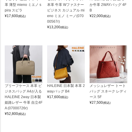
革 薄型 mieno ミエノ s
本革 牛革 Wファスナー
か牛革 2WAYバッグ 4F
pira スピラ
ビジネス カジュアル mi
B
¥
17,600
eno ミエノ ミーノ(070
¥
22,000
(税込)
(税込)
00567r)
¥
13,200
(税込)
ブリーフケース 本革 ビ
HALEINE 日本製 本革 2
メッシュレザー トート
ジネスバッグ A4が入る
wayバッグ B4
バッグ スネーク レディ
HALEINE 2way 日本製
¥
17,600
ース 5F
(税込)
姫路レザー 牛革 自立4F
¥
27,500
(税込)
A (07000726r)
¥
52,800
(税込)