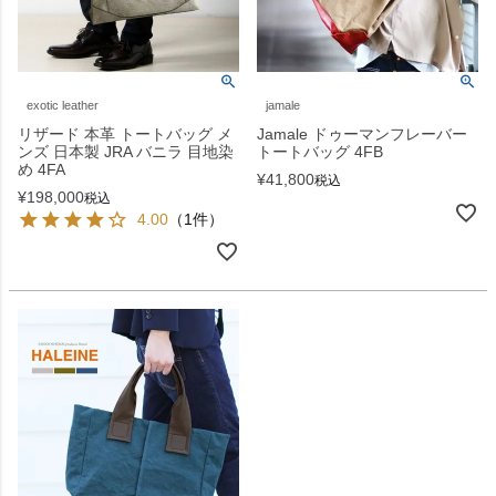
exotic leather
jamale
リザード 本革 トートバッグ メ
Jamale ドゥーマンフレーバー
ンズ 日本製 JRA バニラ 目地染
トートバッグ 4FB
め 4FA
¥
41,800
税込
¥
198,000
税込
4.00
（1件）