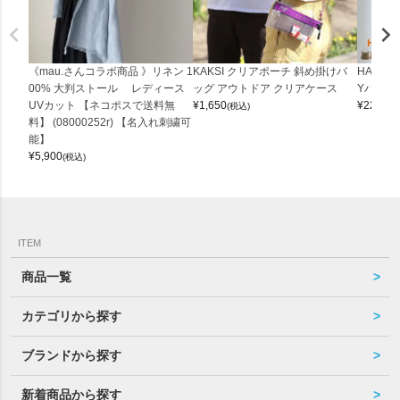
《mau.さんコラボ商品 》リネン 1
KAKSI クリアポーチ 斜め掛けバ
HALEI
00% 大判ストール レディース
ッグ アウトドア クリアケース
Yバッグ 
UVカット 【ネコポスで送料無
¥
1,650
¥
22,000
(税込)
料】 (08000252r) 【名入れ刺繍可
能】
¥
5,900
(税込)
ITEM
商品一覧
カテゴリから探す
ブランドから探す
新着商品から探す