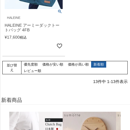
HALEINE
HALEINE アーミーダックトー
トバッグ 4FB
¥
17,600
税込
優先度順
価格が安い順
価格が高い順
新着順
並び替
え
レビュー順
13
件中
1
-
13
件表示
新着商品