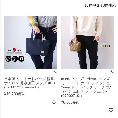
13
件中
1
-
13
件表示
日本製 ミニトートバッグ 軽量
mieno[ミエノ] -elena- メンズ
ナイロン 撥水加工 メンズ 4FB
ミニトート ナイロンメッシュ
(07000729-mens-1r)
2way トートバッグ ポーチ付き
（小） エレナ メッシュバッグ
¥
10,780
税込
(07000710r)
¥
8,800
税込