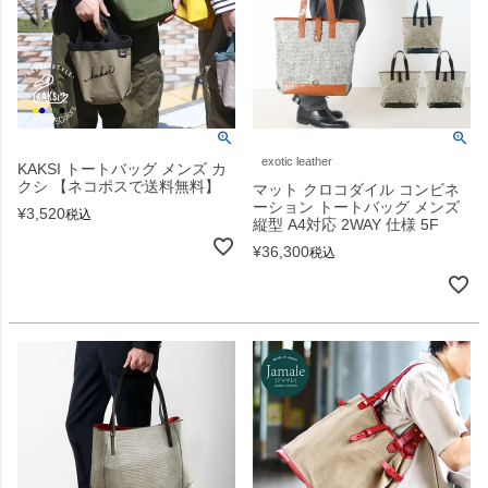
exotic leather
KAKSI トートバッグ メンズ カ
クシ 【ネコポスで送料無料】
マット クロコダイル コンビネ
ーション トートバッグ メンズ
¥
3,520
税込
縦型 A4対応 2WAY 仕様 5F
¥
36,300
税込