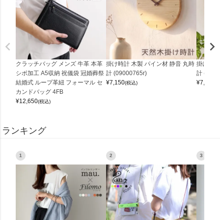
クラッチバッグ メンズ 牛革 本革
掛け時計 木製 パイン材 静音 丸時
掛け時計
シボ加工 A5収納 祝儀袋 冠婚葬祭
計 (09000765r)
計 (0900
結婚式 ループ革紐 フォーマル セ
¥
7,150
¥
7,150
(税込)
(
カンドバッグ 4FB
¥
12,650
(税込)
ランキング
1
2
3