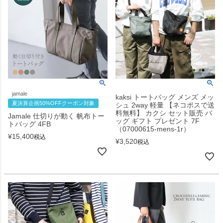
jamale
kaksi トートバッグ メンズ メッ
夏決算企画50%OFFクーポン対象
シュ 2way 軽量 【ネコポスで送
料無料】 カクシ セット販売 バ
Jamale 仕切りが動く 帆布トー
ッグ ギフト プレゼント 7F
トバッグ 4FB
（07000615-mens-1r）
¥
15,400
税込
¥
3,520
税込