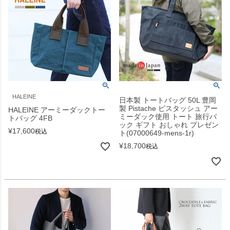
HALEINE
日本製 トートバッグ 50L 豊岡
製 Pistache ピスタッシュ アー
HALEINE アーミーダックトー
ミーダック使用 トート 旅行バ
トバッグ 4FB
ック ギフト おしゃれ プレゼン
¥
17,600
税込
ト(07000649-mens-1r)
¥
18,700
税込