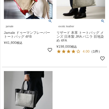
jamale
exotic leather
Jamale ドゥーマンフレーバー
リザード 本革 トートバッグ メ
トートバッグ 4FB
ンズ 日本製 JRA バニラ 目地染
め 4FA
¥
41,800
税込
¥
198,000
税込
4.00
（1件）