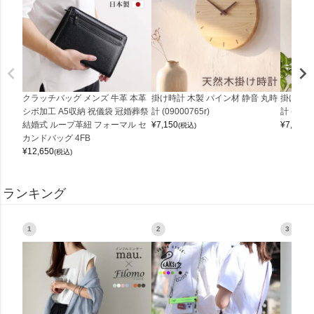
クラッチバッグ メンズ 牛革 本革
掛け時計 木製 パイン材 静音 丸時
掛け時計
シボ加工 A5収納 祝儀袋 冠婚葬祭
計 (09000765r)
計 (0900
結婚式 ループ革紐 フォーマル セ
¥
7,150
¥
7,150
(税込)
(
カンドバッグ 4FB
¥
12,650
(税込)
ランキング
1
2
3