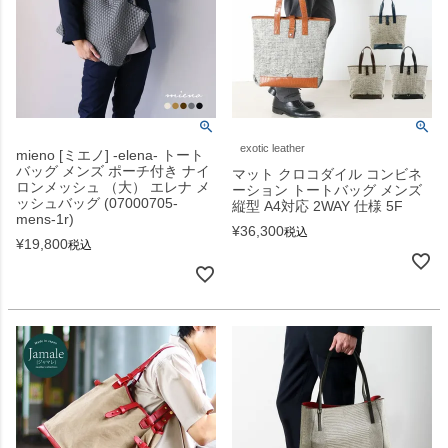
exotic leather
mieno [ミエノ] -elena- トート
バッグ メンズ ポーチ付き ナイ
マット クロコダイル コンビネ
ロンメッシュ （大） エレナ メ
ーション トートバッグ メンズ
ッシュバッグ (07000705-
縦型 A4対応 2WAY 仕様 5F
mens-1r)
¥
36,300
税込
¥
19,800
税込