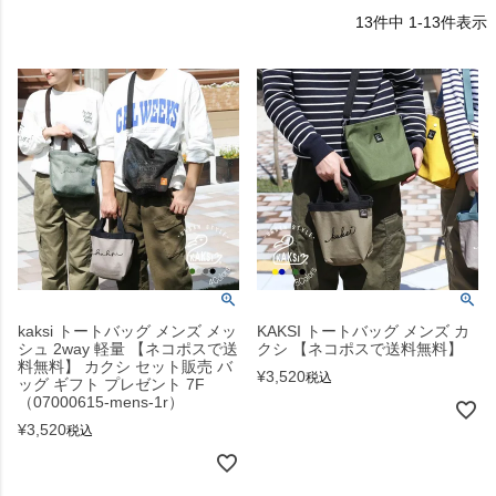
13
件中
1
-
13
件表示
kaksi トートバッグ メンズ メッ
KAKSI トートバッグ メンズ カ
シュ 2way 軽量 【ネコポスで送
クシ 【ネコポスで送料無料】
料無料】 カクシ セット販売 バ
¥
3,520
税込
ッグ ギフト プレゼント 7F
（07000615-mens-1r）
¥
3,520
税込