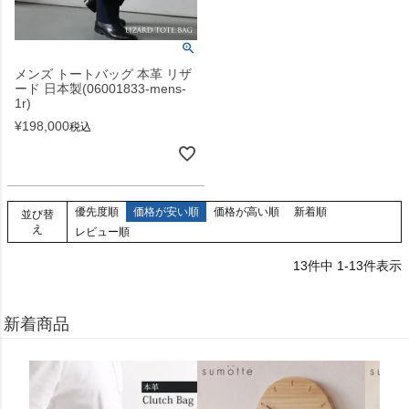
メンズ トートバッグ 本革 リザ
ード 日本製(06001833-mens-
1r)
¥
198,000
税込
優先度順
価格が安い順
価格が高い順
新着順
並び替
え
レビュー順
13
件中
1
-
13
件表示
新着商品