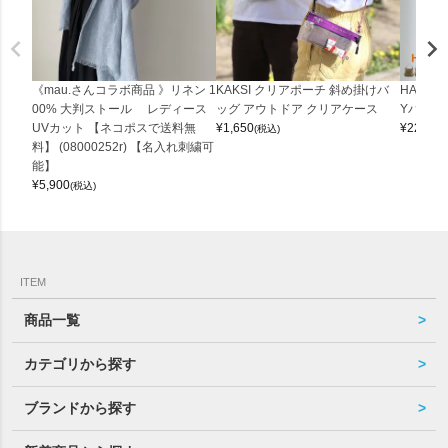
《mau.さんコラボ商品 》リネン 1
KAKSI クリアポーチ 斜め掛けバ
HALEI
00% 大判ストール レディース
ッグ アウトドア クリアケース
Yバッグ 
UVカット 【ネコポスで送料無
¥
1,650
¥
22,000
(税込)
料】 (08000252r) 【名入れ刺繍可
能】
¥
5,900
(税込)
ITEM
商品一覧
カテゴリから探す
ブランドから探す