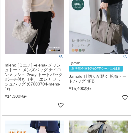
jamale
mieno [ミエノ] -elena- メッシ
夏決算企画50%OFFクーポン対象
ュトート メンズバッグ ナイロ
ンメッシュ 2way トートバッグ
Jamale 仕切りが動く 帆布トー
ポーチ付き（中） エレナ メッ
トバッグ 4FB
シュバッグ (07000704-mens-
¥
15,400
1r)
税込
¥
14,300
税込