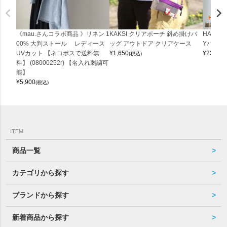
《mau.さんコラボ商品 》リネン 1
KAKSI クリアポーチ 斜め掛けバ
HALEI
00% 大判ストール レディース
ッグ アウトドア クリアケース
Yバッグ 
UVカット 【ネコポスで送料無
¥
1,650
¥
22,000
(税込)
料】 (08000252r) 【名入れ刺繍可
能】
¥
5,900
(税込)
ITEM
商品一覧
カテゴリから探す
ブランドから探す
新着商品から探す