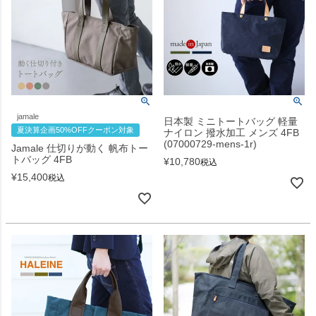
jamale
日本製 ミニトートバッグ 軽量
夏決算企画50%OFFクーポン対象
ナイロン 撥水加工 メンズ 4FB
(07000729-mens-1r)
Jamale 仕切りが動く 帆布トー
トバッグ 4FB
¥
10,780
税込
¥
15,400
税込