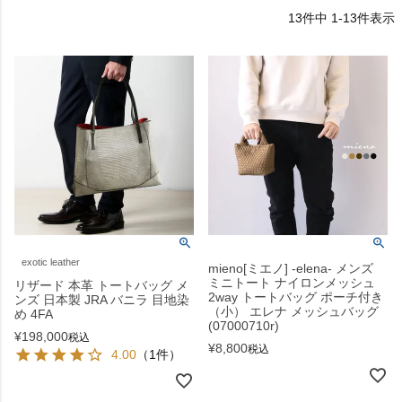
13
件中
1
-
13
件表示
exotic leather
mieno[ミエノ] -elena- メンズ
ミニトート ナイロンメッシュ
リザード 本革 トートバッグ メ
2way トートバッグ ポーチ付き
ンズ 日本製 JRA バニラ 目地染
（小） エレナ メッシュバッグ
め 4FA
(07000710r)
¥
198,000
税込
¥
8,800
税込
4.00
（1件）