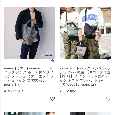
mieno [ミエノ] -elena- トート
kaksi トートバッグ メンズ メッ
バッグ メンズ ポーチ付き ナイ
シュ 2way 軽量 【ネコポスで送
ロンメッシュ （大） エレナ メ
料無料】 カクシ セット販売 バ
ッシュバッグ (07000705-
ッグ ギフト プレゼント 7F
mens-1r)
（07000615-mens-1r）
¥
19,800
¥
3,520
税込
税込