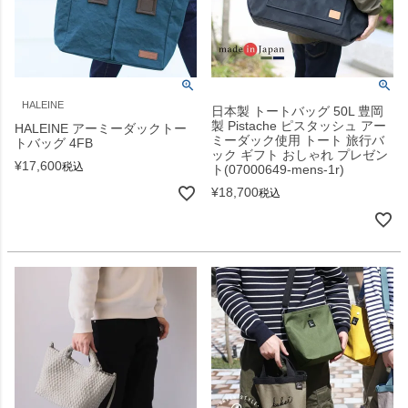
HALEINE
日本製 トートバッグ 50L 豊岡
製 Pistache ピスタッシュ アー
HALEINE アーミーダックトー
ミーダック使用 トート 旅行バ
トバッグ 4FB
ック ギフト おしゃれ プレゼン
¥
17,600
税込
ト(07000649-mens-1r)
¥
18,700
税込