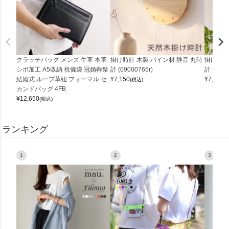
クラッチバッグ メンズ 牛革 本革
掛け時計 木製 パイン材 静音 丸時
掛け時計
シボ加工 A5収納 祝儀袋 冠婚葬祭
計 (09000765r)
計 (0900
結婚式 ループ革紐 フォーマル セ
¥
7,150
¥
7,150
(税込)
(
カンドバッグ 4FB
¥
12,650
(税込)
ランキング
1
2
3