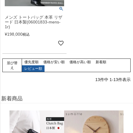
メンズ トートバッグ 本革 リザ
ード 日本製(06001833-mens-
1r)
¥
198,000
税込
優先度順
価格が安い順
価格が高い順
新着順
並び替
え
レビュー順
13
件中
1
-
13
件表示
新着商品