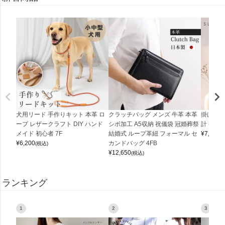
犬用リード 手作りキット 本革 ロ
クラッチバッグ メンズ 牛革 本革
掛け時計
ープ レザークラフト DIY ハンド
シボ加工 A5収納 祝儀袋 冠婚葬祭
計 (0900
メイド 初心者 7F
結婚式 ループ革紐 フォーマル セ
¥
7,150
(
¥
6,200
カンドバッグ 4FB
(税込)
¥
12,650
(税込)
ランキング
1
2
3