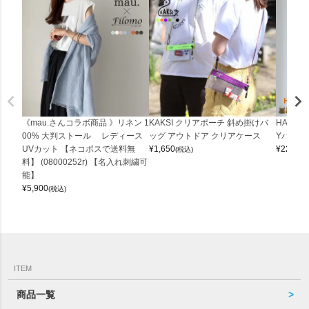
《mau.さんコラボ商品 》リネン 1
KAKSI クリアポーチ 斜め掛けバ
HALEI
00% 大判ストール レディース
ッグ アウトドア クリアケース
Yバッグ 
UVカット 【ネコポスで送料無
¥
1,650
¥
22,000
(税込)
料】 (08000252r) 【名入れ刺繍可
能】
¥
5,900
(税込)
ITEM
商品一覧