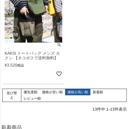
KAKSI トートバッグ メンズ カ
クシ 【ネコポスで送料無料】
¥
3,520
税込
優先度順
価格が安い順
価格が高い順
新着順
並び替
え
レビュー順
13
件中
1
-
13
件表示
新着商品