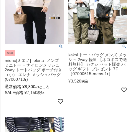
sale
kaksi トートバッグ メンズ メッ
シュ 2way 軽量 【ネコポスで送
mieno[ミエノ] -elena- メンズ
料無料】 カクシ セット販売 バ
ミニトート ナイロンメッシュ
ッグ ギフト プレゼント 7F
2way トートバッグ ポーチ付き
（07000615-mens-1r）
（小） エレナ メッシュバッグ
(07000710r)
¥
3,520
税込
通常価格
¥
8,800
のところ
SALE価格
¥
7,150
税込