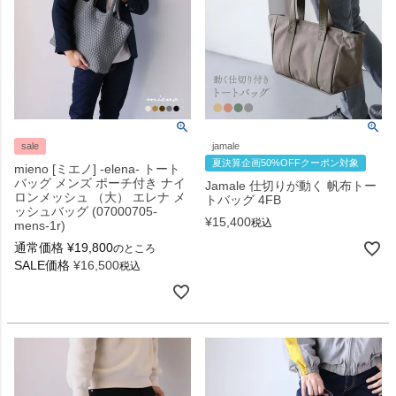
sale
jamale
夏決算企画50%OFFクーポン対象
mieno [ミエノ] -elena- トート
バッグ メンズ ポーチ付き ナイ
Jamale 仕切りが動く 帆布トー
ロンメッシュ （大） エレナ メ
トバッグ 4FB
ッシュバッグ (07000705-
¥
15,400
税込
mens-1r)
通常価格
¥
19,800
のところ
SALE価格
¥
16,500
税込