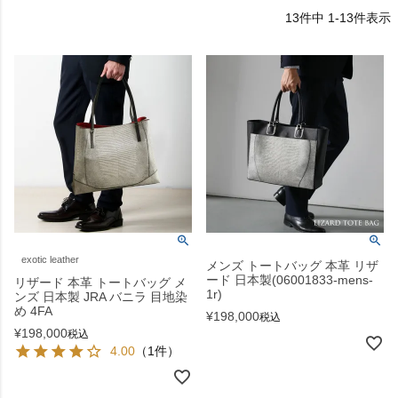
13
件中
1
-
13
件表示
exotic leather
メンズ トートバッグ 本革 リザ
ード 日本製(06001833-mens-
リザード 本革 トートバッグ メ
1r)
ンズ 日本製 JRA バニラ 目地染
め 4FA
¥
198,000
税込
¥
198,000
税込
4.00
（1件）