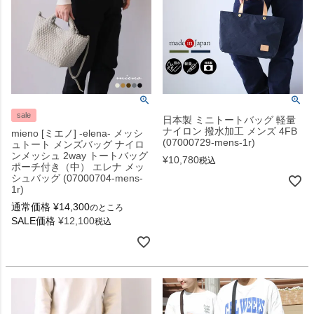
sale
日本製 ミニトートバッグ 軽量
ナイロン 撥水加工 メンズ 4FB
mieno [ミエノ] -elena- メッシ
(07000729-mens-1r)
ュトート メンズバッグ ナイロ
ンメッシュ 2way トートバッグ
¥
10,780
税込
ポーチ付き（中） エレナ メッ
シュバッグ (07000704-mens-
1r)
通常価格
¥
14,300
のところ
SALE価格
¥
12,100
税込