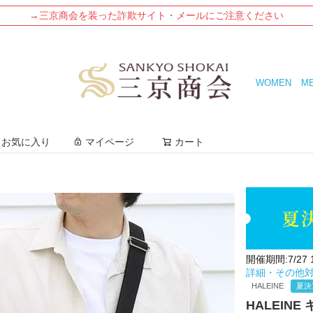
→三京商会を装った詐欺サイト・メールにご注意ください
WOMEN
M
検索
お気に入り
マイページ
カート
開催期間:7/27 12
詳細・その他
HALEINE
夏決
HALEIN