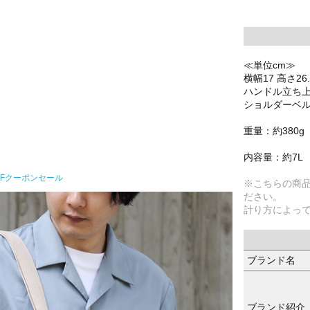
≪単位cm≫
横幅17 高さ26
ハンドル立ち上
ショルダーベルト
重量：約380g
内容量：約7L
FFクーポンセール
※こちらの商
ださい。
計り方によっ
ブランド名
ブランド紹介