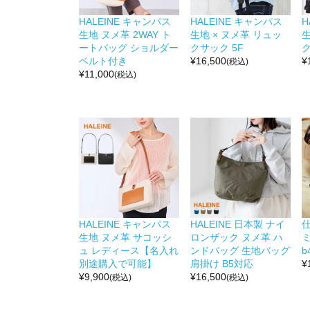
HALEINE キャンパス
HALEINE キャンパス
H
生地 ヌメ革 2WAY ト
生地 × ヌメ革 リュッ
生
ートバッグ ショルダー
クサック 5F
ク
ベルト付き
¥
16,500
¥
(税込)
¥
11,000
(税込)
HALEINE キャンパス
HALEINE 日本製 ナイ
生地 ヌメ革 サコッシ
ロンザック ヌメ革 ハ
ミ
ュ レディース【名入れ
ンドバッグ 生地バッグ
b
別途購入で可能】
肩掛け B5対応
¥
¥
9,900
¥
16,500
(税込)
(税込)