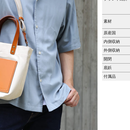
素材
原産国
内側収納
外側収納
開閉
底鋲
付属品