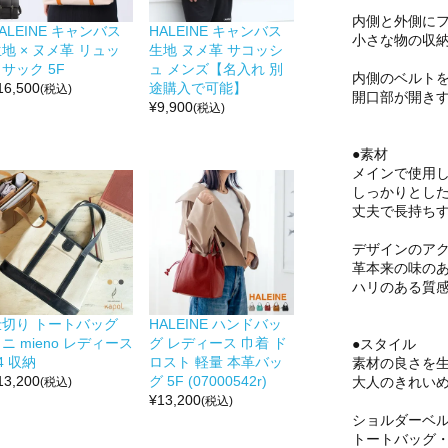
内側と外側にフ
ALEINE キャンバス
HALEINE キャンバス
小さな物の収
地 × ヌメ革 リュッ
生地 ヌメ革 サコッシ
サック 5F
ュ メンズ【名入れ 別
内側のベルト
16,500
途購入で可能】
(税込)
開口部が開き
¥
9,900
(税込)
●素材
メインで使用
しっかりとし
丈夫で長持ち
デザインのア
革本来の味の
ハリのある質
仕切り トートバッグ
HALEINE ハンドバッ
ニ mieno レディース
グ レディース 巾着 ド
●スタイル
4 収納
ロスト 軽量 本革バッ
素材の良さを
13,200
グ 5F (07000542r)
大人のきれい
(税込)
¥
13,200
(税込)
ショルダーベ
トートバッグ・