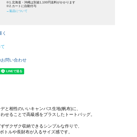
※1.北海道・沖縄は別途1,100円送料がかかります
※2.カートに自動付与
→返品について
書く
いて
のお問い合わせ
デと相性のいいキャンバス生地(帆布)に、
合わせることで高級感をプラスしたトートバッグ。
ばずザクザク収納できるシンプルな作りで、
ットボトルや長財布が入るサイズ感です。