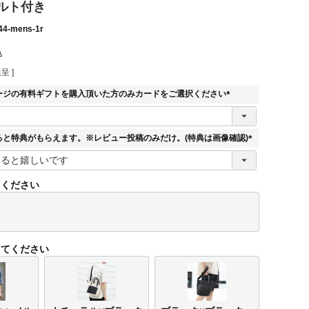
ルト付き
44-mens-1r
込
呈 ]
ージの有料ギフトを購入頂いた方のみカードをご選択ください
(
必
須
ると特典がもらえます。※レビュー投稿のみだけ。(特典は画像確認)
)
(
必
須
てください
)
してください