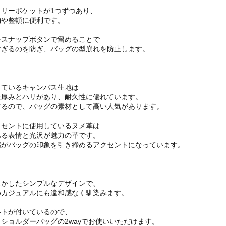
リーポケットが1つずつあり、
納や整頓に便利です。
をスナップボタンで留めることで
すぎるのを防ぎ、バッグの型崩れを防止します。
しているキャンバス生地は
た厚みとハリがあり、耐久性に優れています。
するので、バッグの素材として高い人気があります。
クセントに使用しているヌメ革は
ある表情と光沢が魅力の革です。
感がバッグの印象を引き締めるアクセントになっています。
生かしたシンプルなデザインで、
めカジュアルにも違和感なく馴染みます。
ルトが付いているので、
ショルダーバッグの2wayでお使いいただけます。