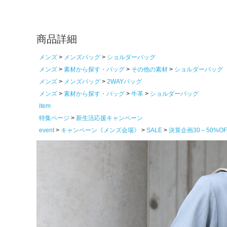
商品詳細
メンズ
メンズバッグ
ショルダーバッグ
メンズ
素材から探す・バッグ
その他の素材
ショルダーバッグ
メンズ
メンズバッグ
2WAYバッグ
メンズ
素材から探す・バッグ
牛革
ショルダーバッグ
item
特集ページ
新生活応援キャンペーン
event
キャンペーン《メンズ会場》
SALE
決算企画30～50%O