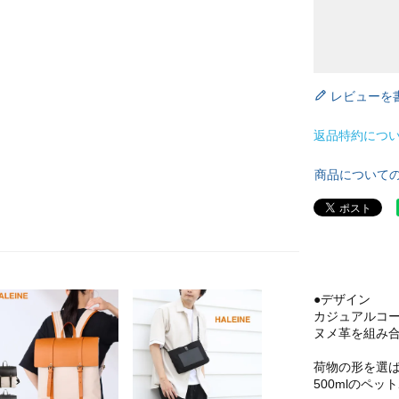
レビューを
返品特約につ
商品について
●デザイン
カジュアルコー
ヌメ革を組み
荷物の形を選
500mlのペ