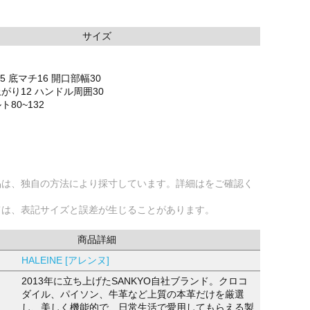
サイズ
.5 底マチ16 開口部幅30
がり12 ハンドル周囲30
80~132
品は、独自の方法により採寸しています。詳細はをご確認く
ては、表記サイズと誤差が生じることがあります。
商品詳細
HALEINE [アレンヌ]
2013年に立ち上げたSANKYO自社ブランド。クロコ
ダイル、パイソン、牛革など上質の本革だけを厳選
し、美しく機能的で、日常生活で愛用してもらえる製