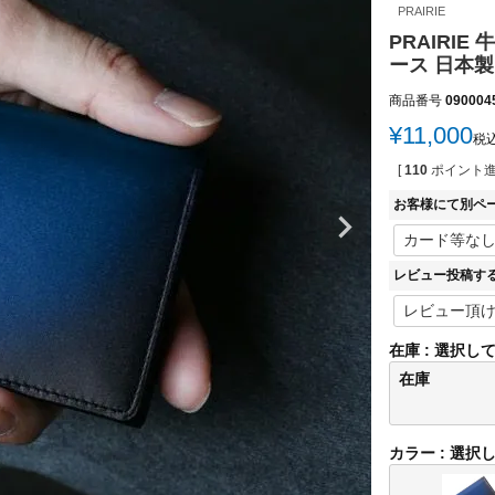
PRAIRIE
PRAIRI
ース 日本製
商品番号
090004
¥
11,000
税
[
110
ポイント進
お客様にて別ペ
レビュー投稿す
在庫
選択し
在庫
カラー
選択