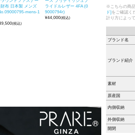
ーラウンドファスナー
ース ブリティッシュブ
長財布 日本製 メンズ
ライドルレザー 4FA (0
※こちらの商
No.09000795-mens-1
9000794r)
ド]
をご確認く
¥
44,000
計り方によっ
(税込)
49,500
(税込)
ブランド名
ブランド紹介
素材
原産国
内側収納
外側収納
開閉