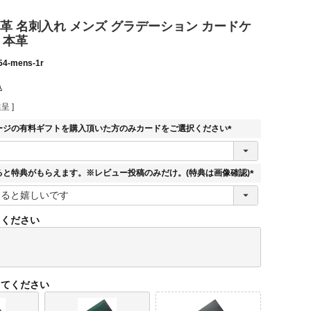
E 牛革 名刺入れ メンズ グラデーション カードケ
 本革
54-mens-1r
込
呈 ]
ージの有料ギフトを購入頂いた方のみカードをご選択ください
(
必
須
ると特典がもらえます。※レビュー投稿のみだけ。(特典は画像確認)
)
(
必
須
てください
)
してください