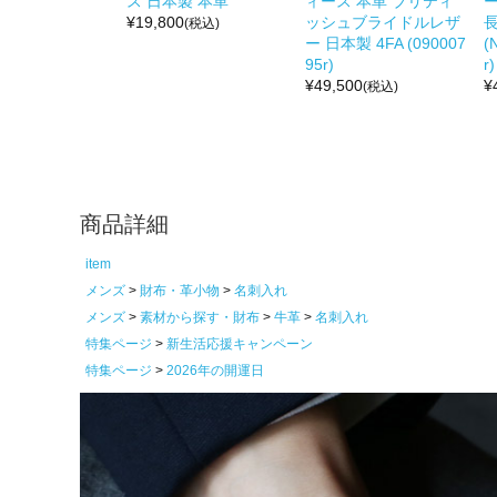
ス 日本製 本革
ィース 本革 ブリティ
¥
19,800
ッシュブライドルレザ
(税込)
ー 日本製 4FA (090007
(
95r)
r)
¥
49,500
¥
(税込)
商品詳細
item
メンズ
財布・革小物
名刺入れ
メンズ
素材から探す・財布
牛革
名刺入れ
特集ページ
新生活応援キャンペーン
特集ページ
2026年の開運日