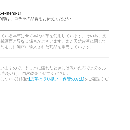
4-mens-1r
の際は、コチラの品番をお伝えください
している本革は全て本物の革を使用しています。その為、皮
掲載画面と異なる場合がございます。また天然皮革に関して
条約を元に適正に輸入された商品を販売しています。
意
嫌いますので、もし水に濡れたときには乾いた布で水分をふ
日光をさけ、自然乾燥させてください。
いについて詳細は
[皮革の取り扱い・保管の方法]
をご確認くだ