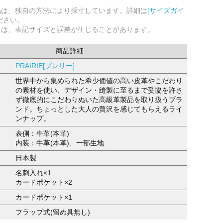
品は、独自の方法により採寸しています。詳細は
[サイズガイ
ださい。
ては、表記サイズと誤差が生じることがあります。
商品詳細
PRAIRIE[プレリー]
世界中から集められた希少価値の高い皮革やこだわり
の素材を使い、デザイン・縫製に至るまで妥協を許さ
ず徹底的にこだわりぬいた高級革製品を取り扱うブラ
ンド。ちょっとした大人の贅沢を感じてもらえるライ
ンナップ。
表側：牛革(本革)
内装：牛革(本革)、一部生地
日本製
名刺入れ×1
カードポケット×2
カードポケット×1
フラップ式(留め具無し)