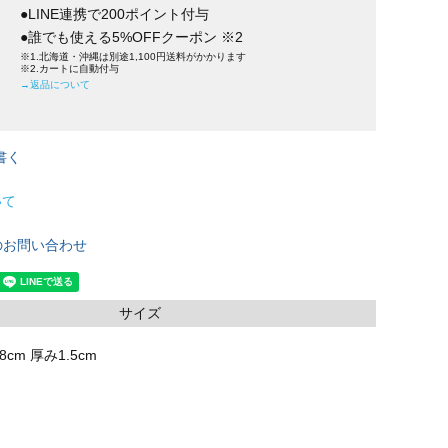
●LINE連携で200ポイント付与
●誰でも使える5%OFFクーポン ※2
※1.北海道・沖縄は別途1,100円送料がかかります
※2.カートに自動付与
→返品について
書く
いて
のお問い合わせ
サイズ
8cm 厚み1.5cm