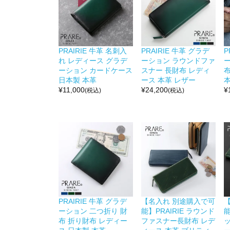
PRAIRIE 牛革 名刺入
PRAIRIE 牛革 グラデ
P
れ レディース グラデ
ーション ラウンドファ
ーション カードケース
スナー 長財布 レディ
布
日本製 本革
ース 本革 レザー
本
¥
11,000
¥
24,200
¥
(税込)
(税込)
PRAIRIE 牛革 グラデ
【名入れ 別途購入で可
ーション 二つ折り 財
能】PRAIRIE ラウンド
能
布 折り財布 レディー
ファスナー長財布 レデ