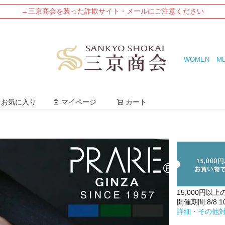
→三京商会を装った詐欺サイト・メールにご注意ください
WOMEN
M
検索
お気に入り
マイページ
カート
15,000円以上
開催期間:8/8 10:
詳細・その他