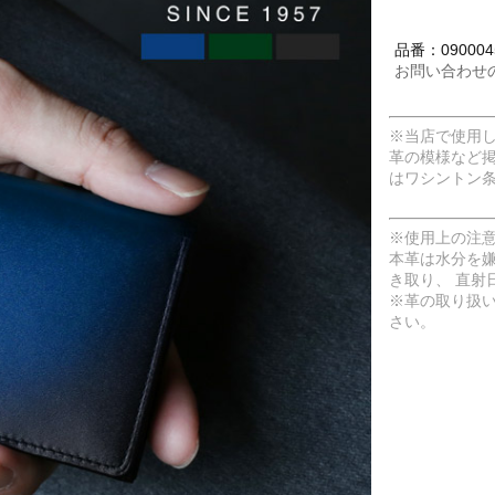
品番：0900045
お問い合わせ
※当店で使用
革の模様など
はワシントン
※使用上の注
本革は水分を
き取り、 直射
※革の取り扱
さい。