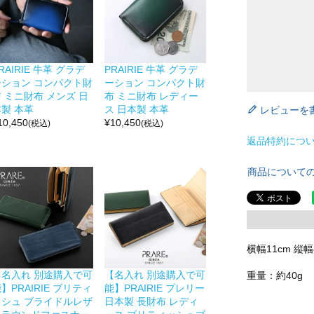
RAIRIE 牛革 グラデ
PRAIRIE 牛革 グラデ
ーション コンパクト財
ーション コンパクト財
 ミニ財布 メンズ 日
布 ミニ財布 レディー
製 本革
ス 日本製 本革
レビューを
10,450
¥
10,450
(税込)
(税込)
返品特約につ
商品について
横幅11cm 縦幅
【名入れ 別途購入で可
【名入れ 別途購入で可
重量：約40g
】PRAIRIE ブリティ
能】PRAIRIE プレリー
ッシュ ブライドルレザ
日本製 長財布 レディ