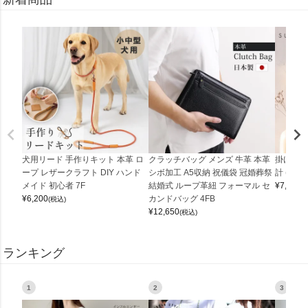
犬用リード 手作りキット 本革 ロ
クラッチバッグ メンズ 牛革 本革
掛け時計
ープ レザークラフト DIY ハンド
シボ加工 A5収納 祝儀袋 冠婚葬祭
計 (0900
メイド 初心者 7F
結婚式 ループ革紐 フォーマル セ
¥
7,150
(
¥
6,200
カンドバッグ 4FB
(税込)
¥
12,650
(税込)
ランキング
1
2
3