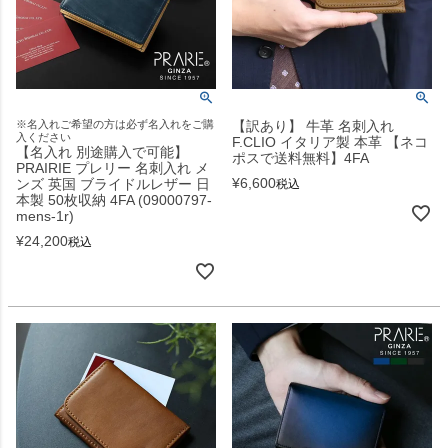
※名入れご希望の方は必ず名入れをご購
【訳あり】 牛革 名刺入れ
入ください
F.CLIO イタリア製 本革 【ネコ
【名入れ 別途購入で可能】
ポスで送料無料】4FA
PRAIRIE プレリー 名刺入れ メ
¥
6,600
ンズ 英国 ブライドルレザー 日
税込
本製 50枚収納 4FA (09000797-
mens-1r)
¥
24,200
税込