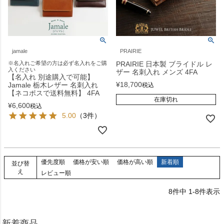
jamale
PRAIRIE
※名入れご希望の方は必ず名入れをご購
PRAIRIE 日本製 ブライドル レ
入ください
ザー 名刺入れ メンズ 4FA
【名入れ 別途購入で可能】
¥
18,700
Jamale 栃木レザー 名刺入れ
税込
【ネコポスで送料無料】 4FA
在庫切れ
¥
6,600
税込
5.00
（3件）
優先度順
価格が安い順
価格が高い順
新着順
並び替
え
レビュー順
8
件中
1
-
8
件表示
新着商品