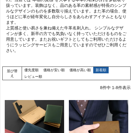
扱っています。装飾はなく、品のある革の素材感が特長のシンプ
ルなデザインのものを多数取り揃えています。また革の場合、使
うほどに革が経年変化し自分らしさをあらわすアイテムともなり
ます。
上質感と使い易さを兼ね備えた牛革名刺入れ。 シンプルなデザ
インが多く、新卒の方でも気負いなく持っていただけるものをご
用意しています。またお祝いギフトとしてもご利用いただけるよ
うにラッピングサービスもご用意していますのでぜひご利用くだ
さい。
優先度順
価格が安い順
価格が高い順
新着順
並び替
え
レビュー順
8
件中
1
-
8
件表示