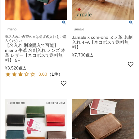
mieno
jamale
※名入れご希望の方は必ず名入れをご購
Jamale x com-ono ヌメ革 名刺
入ください
入れ 4FA【ネコポスで送料無
【名入れ 別途購入で可能】
料】
mieno 牛革 名刺入れ メンズ 本
¥
7,700
革 レザー【ネコポスで送料無
税込
料】 5F
¥
3,520
税込
3.00
（1件）