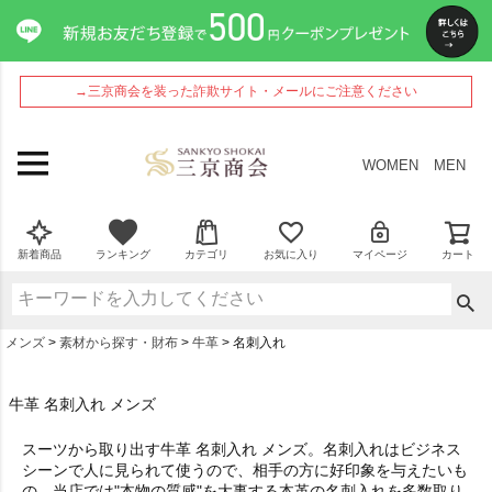
→三京商会を装った詐欺サイト・メールにご注意ください
WOMEN
MEN
新着商品
ランキング
カテゴリ
お気に入り
マイページ
カート
メンズ
素材から探す・財布
牛革
名刺入れ
牛革 名刺入れ メンズ
スーツから取り出す
牛革 名刺入れ メンズ
。名刺入れはビジネス
シーンで人に見られて使うので、相手の方に好印象を与えたいも
の。当店では"本物の質感"を大事する本革の名刺入れを多数取り