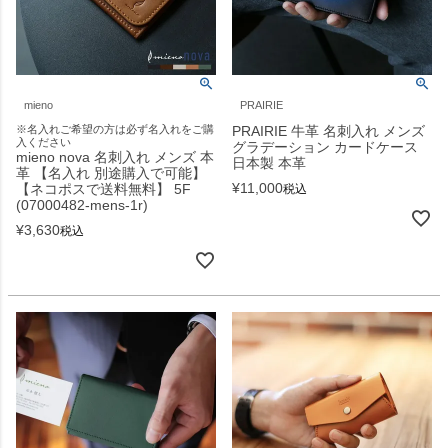
mieno
PRAIRIE
※名入れご希望の方は必ず名入れをご購
PRAIRIE 牛革 名刺入れ メンズ
入ください
グラデーション カードケース
mieno nova 名刺入れ メンズ 本
日本製 本革
革 【名入れ 別途購入で可能】
¥
11,000
【ネコポスで送料無料】 5F
税込
(07000482-mens-1r)
¥
3,630
税込