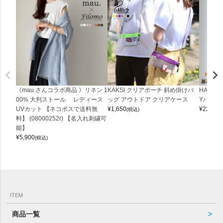
《mau.さんコラボ商品 》リネン 1
KAKSI クリアポーチ 斜め掛けバ
HALEI
00% 大判ストール レディース
ッグ アウトドア クリアケース
Yバッグ 
UVカット 【ネコポスで送料無
¥
1,650
¥
22,000
(税込)
料】 (08000252r) 【名入れ刺繍可
能】
¥
5,900
(税込)
ITEM
商品一覧