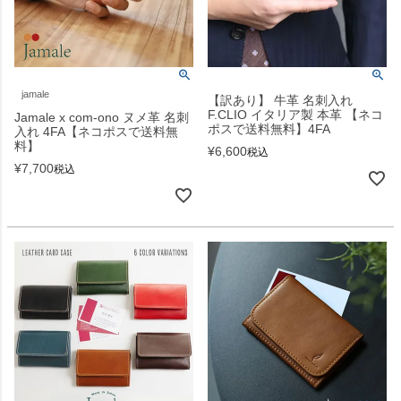
jamale
【訳あり】 牛革 名刺入れ
F.CLIO イタリア製 本革 【ネコ
Jamale x com-ono ヌメ革 名刺
ポスで送料無料】4FA
入れ 4FA【ネコポスで送料無
料】
¥
6,600
税込
¥
7,700
税込