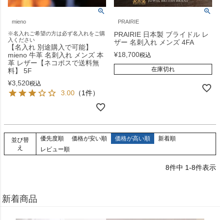
mieno
PRAIRIE
※名入れご希望の方は必ず名入れをご購
PRAIRIE 日本製 ブライドル レ
入ください
ザー 名刺入れ メンズ 4FA
【名入れ 別途購入で可能】
¥
18,700
mieno 牛革 名刺入れ メンズ 本
税込
革 レザー【ネコポスで送料無
在庫切れ
料】 5F
¥
3,520
税込
3.00
（1件）
優先度順
価格が安い順
価格が高い順
新着順
並び替
え
レビュー順
8
件中
1
-
8
件表示
新着商品