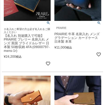
PRAIRIE
※名入れご希望の方は必ず名入れをご購
入ください
PRAIRIE 牛革 名刺入れ メンズ
【名入れ 別途購入で可能】
グラデーション カードケース
PRAIRIE プレリー 名刺入れ メ
日本製 本革
ンズ 英国 ブライドルレザー 日
本製 50枚収納 4FA (09000797-
¥
11,000
税込
mens-1r)
¥
24,200
税込