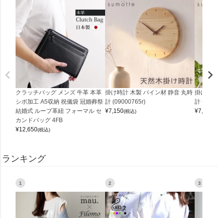
クラッチバッグ メンズ 牛革 本革
掛け時計 木製 パイン材 静音 丸時
掛け時計
シボ加工 A5収納 祝儀袋 冠婚葬祭
計 (09000765r)
計 (0900
結婚式 ループ革紐 フォーマル セ
¥
7,150
¥
7,150
(税込)
(
カンドバッグ 4FB
¥
12,650
(税込)
ランキング
1
2
3