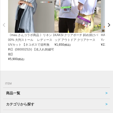
《mau.さんコラボ商品 》リネン 1
KAKSI クリアポーチ 斜め掛けバ
HALEI
00% 大判ストール レディース
ッグ アウトドア クリアケース
Yバッグ 
UVカット 【ネコポスで送料無
¥
1,650
¥
22,000
(税込)
料】 (08000252r) 【名入れ刺繍可
能】
¥
5,900
(税込)
ITEM
商品一覧
カテゴリから探す