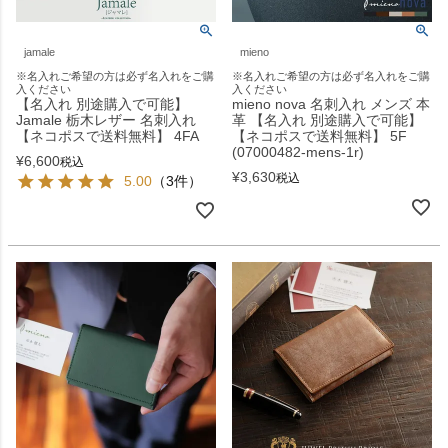
jamale
mieno
※名入れご希望の方は必ず名入れをご購
※名入れご希望の方は必ず名入れをご購
入ください
入ください
【名入れ 別途購入で可能】
mieno nova 名刺入れ メンズ 本
Jamale 栃木レザー 名刺入れ
革 【名入れ 別途購入で可能】
【ネコポスで送料無料】 4FA
【ネコポスで送料無料】 5F
(07000482-mens-1r)
¥
6,600
税込
¥
3,630
税込
5.00
（3件）