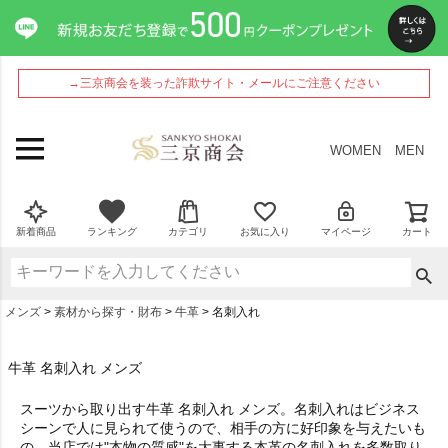
→三京商会を装った詐欺サイト・メールにご注意ください
WOMEN
MEN
新着商品
ランキング
カテゴリ
お気に入り
マイページ
カート
メンズ
素材から探す・財布
牛革
名刺入れ
牛革 名刺入れ メンズ
スーツから取り出す
牛革 名刺入れ メンズ
。名刺入れはビジネス
シーンで人に見られて使うので、相手の方に好印象を与えたいも
の。当店では"本物の質感"を大事する本革の名刺入れを多数取り