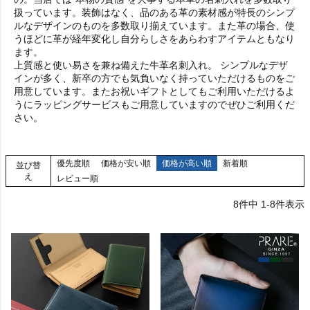
扱っています。装飾はなく、品のある革の素材感が特長のシンプ
ルなデザインのものを多数取り揃えています。また革の場合、使
うほどに革が経年変化し自分らしさをあらわすアイテムともなり
ます。
上質感と使い易さを兼ね備えた牛革名刺入れ。 シンプルなデザ
インが多く、新卒の方でも気負いなく持っていただけるものをご
用意しています。またお祝いギフトとしてもご利用いただけるよ
うにラッピングサービスもご用意していますのでぜひご利用くだ
さい。
優先度順
価格が安い順
価格が高い順
新着順
並び替
え
レビュー順
8
件中
1
-
8
件表示