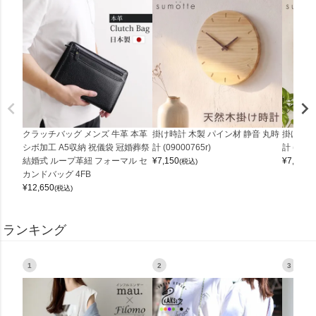
クラッチバッグ メンズ 牛革 本革
掛け時計 木製 パイン材 静音 丸時
掛け時計
シボ加工 A5収納 祝儀袋 冠婚葬祭
計 (09000765r)
計 (0900
結婚式 ループ革紐 フォーマル セ
¥
7,150
¥
7,150
(税込)
(
カンドバッグ 4FB
¥
12,650
(税込)
ランキング
1
2
3