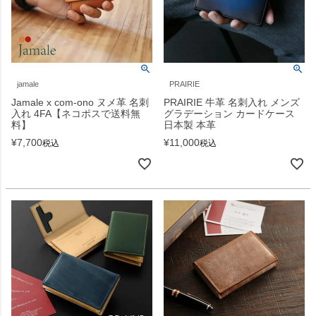
jamale
PRAIRIE
Jamale x com-ono ヌメ革 名刺
PRAIRIE 牛革 名刺入れ メンズ
入れ 4FA【ネコポスで送料無
グラデーション カードケース
料】
日本製 本革
¥
7,700
¥
11,000
税込
税込