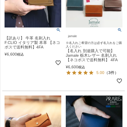
jamale
【訳あり】 牛革 名刺入れ
F.CLIO イタリア製 本革 【ネコ
※名入れご希望の方は必ず名入れをご購
ポスで送料無料】4FA
入ください
【名入れ 別途購入で可能】
¥
6,600
税込
Jamale 栃木レザー 名刺入れ
【ネコポスで送料無料】 4FA
¥
6,600
税込
5.00
（3件）