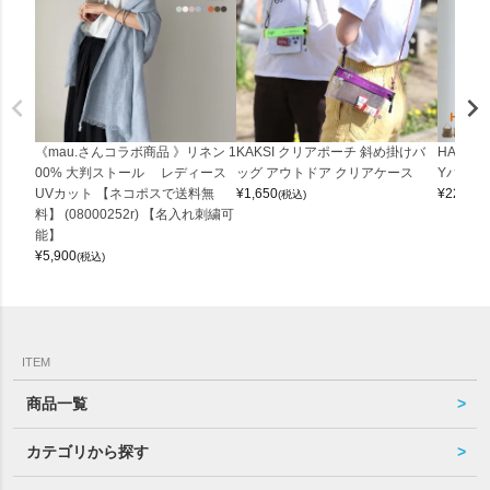
《mau.さんコラボ商品 》リネン 1
KAKSI クリアポーチ 斜め掛けバ
HALEI
00% 大判ストール レディース
ッグ アウトドア クリアケース
Yバッグ 
UVカット 【ネコポスで送料無
¥
1,650
¥
22,000
(税込)
料】 (08000252r) 【名入れ刺繍可
能】
¥
5,900
(税込)
ITEM
商品一覧
カテゴリから探す