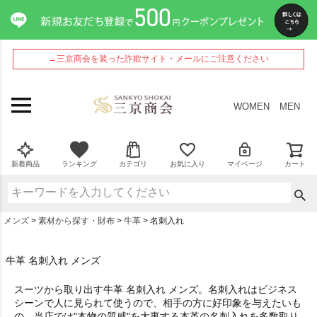
→三京商会を装った詐欺サイト・メールにご注意ください
WOMEN
MEN
新着商品
ランキング
カテゴリ
お気に入り
マイページ
カート
メンズ
素材から探す・財布
牛革
名刺入れ
牛革 名刺入れ メンズ
スーツから取り出す
牛革 名刺入れ メンズ
。名刺入れはビジネス
シーンで人に見られて使うので、相手の方に好印象を与えたいも
の。当店では"本物の質感"を大事する本革の名刺入れを多数取り