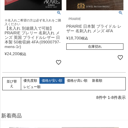
PRAIRIE
※名入れご希望の方は必ず名入れをご購
入ください
PRAIRIE 日本製 ブライドル レ
【名入れ 別途購入で可能】
ザー 名刺入れ メンズ 4FA
PRAIRIE プレリー 名刺入れ メ
ンズ 英国 ブライドルレザー 日
¥
18,700
税込
本製 50枚収納 4FA (09000797-
mens-1r)
在庫切れ
¥
24,200
税込
優先度順
価格が安い順
価格が高い順
新着順
並び替
え
レビュー順
8
件中
1
-
8
件表示
新着商品