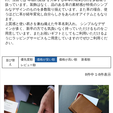
扱っています。装飾はなく、品のある革の素材感が特長のシンプ
ルなデザインのものを多数取り揃えています。また革の場合、使
うほどに革が経年変化し自分らしさをあらわすアイテムともなり
ます。
上質感と使い易さを兼ね備えた牛革名刺入れ。 シンプルなデザ
インが多く、新卒の方でも気負いなく持っていただけるものをご
用意しています。またお祝いギフトとしてもご利用いただけるよ
うにラッピングサービスもご用意していますのでぜひご利用くだ
さい。
優先度順
価格が安い順
価格が高い順
新着順
並び替
え
レビュー順
8
件中
1
-
8
件表示