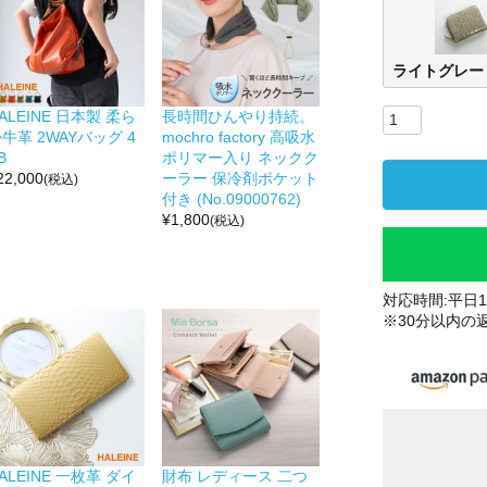
ライトグレー
ALEINE 日本製 柔ら
長時間ひんやり持続。
牛革 2WAYバッグ 4
mochro factory 高吸水
B
ポリマー入り ネックク
22,000
ーラー 保冷剤ポケット
(税込)
付き (No.09000762)
¥
1,800
(税込)
対応時間:平日10
※30分以内の
ALEINE 一枚革 ダイ
財布 レディース 二つ