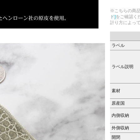
※こちらの商
ド]
をご確認く
計り方によっ
ラベル
ラベル説明
素材
原産国
内側収納
外側収納
開閉