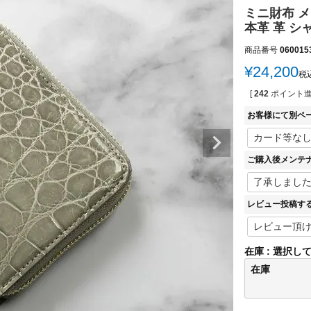
ミニ財布 
本革 革 シ
商品番号
060015
¥
24,200
税
[
242
ポイント進
お客様にて別ペ
ご購入後メンテ
レビュー投稿す
在庫
選択し
在庫