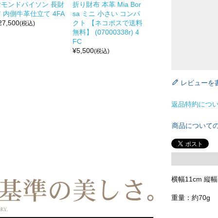
ヤモンドパイソン 長財
折り財布 本革 Mia Bor
 内側牛革仕立て 4FA
sa ミニ 小さい コンパ
27,500
クト 【ネコポスで送料
(税込)
無料】 (07000338r) 4
FC
¥
5,500
(税込)
レビューを
返品特約につ
商品について
横幅11cm 縦幅
重量：約70g