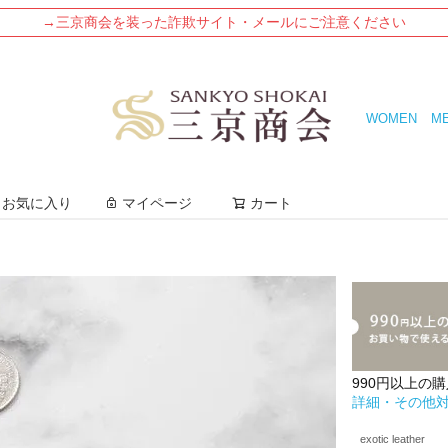
→三京商会を装った詐欺サイト・メールにご注意ください
WOMEN
M
検索
お気に入り
マイページ
カート
990円以上の
詳細・その他
exotic leather