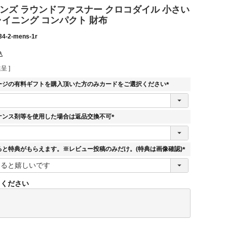
メンズ ラウンドファスナー クロコダイル 小さい
ャイニング コンパクト 財布
34-2-mens-1r
込
呈 ]
ージの有料ギフトを購入頂いた方のみカードをご選択ください
(
必
須
ナンス剤等を使用した場合は返品交換不可
)
(
必
須
ると特典がもらえます。※レビュー投稿のみだけ。(特典は画像確認)
)
(
必
須
てください
)