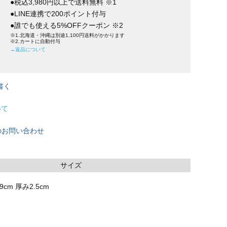
●税込3,980円以上で送料無料 ※1
●LINE連携で200ポイント付与
●誰でも使える5%OFFクーポン ※2
※1.北海道・沖縄は別途1,100円送料がかかります
※2.カートに自動付与
→返品について
書く
いて
のお問い合わせ
サイズ
9cm 厚み2.5cm