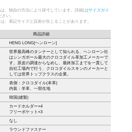
品は、独自の方法により採寸しています。詳細は
[サイズガイ
ださい。
ては、表記サイズと誤差が生じることがあります。
商品詳細
HENG LONG[ヘンローン]
世界最高峰のタンナーとして知られる、ヘンローン社
はシンガポール最大のクロコダイル革加工メーカーで
す。原皮の調達からなめし、最終加工までを一貫して
自社工場内で行う、クロコダイルスキンのメーカーと
しては世界トップクラスの企業。
表側：クロコダイル(本革)
内装：羊革、一部生地
韓国(縫製)
カードホルダー×4
フリーポケット×3
なし
ラウンドファスナー