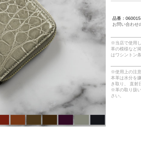
品番：0600153
お問い合わせ
※当店で使用
革の模様など
はワシントン
※使用上の注
本革は水分を
き取り、 直射
※革の取り扱
さい。