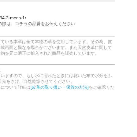
4-2-mens-1r
の際は、コチラの品番をお伝えください
している本革は全て本物の革を使用しています。その為、皮
掲載画面と異なる場合がございます。また天然皮革に関して
条約を元に適正に輸入された商品を販売しています。
意
嫌いますので、もし水に濡れたときには乾いた布で水分をふ
日光をさけ、自然乾燥させてください。
いについて詳細は
[皮革の取り扱い・保管の方法]
をご確認くだ