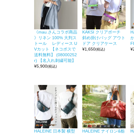
《mau.さんコラボ商品
KAKSI クリアポーチ
H
》リネン 100% 大判ス
斜め掛けバッグ アウト
か
トール レディース U
ドア クリアケース
F
Vカット 【ネコポスで
¥
1,650
¥
(税込)
送料無料】 (08000252
r) 【名入れ刺繍可能】
¥
5,900
(税込)
HALEINE 日本製 横型
HALEINE ナイロン&栃
H