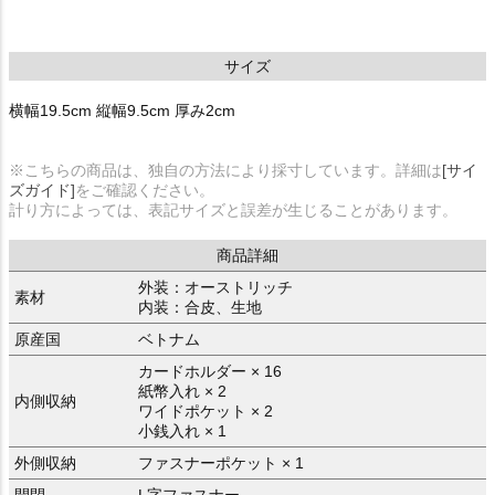
サイズ
横幅19.5cm 縦幅9.5cm 厚み2cm
※こちらの商品は、独自の方法により採寸しています。詳細は
[サイ
ズガイド]
をご確認ください。
計り方によっては、表記サイズと誤差が生じることがあります。
商品詳細
外装：オーストリッチ
素材
内装：合皮、生地
原産国
ベトナム
カードホルダー × 16
紙幣入れ × 2
内側収納
ワイドポケット × 2
小銭入れ × 1
外側収納
ファスナーポケット × 1