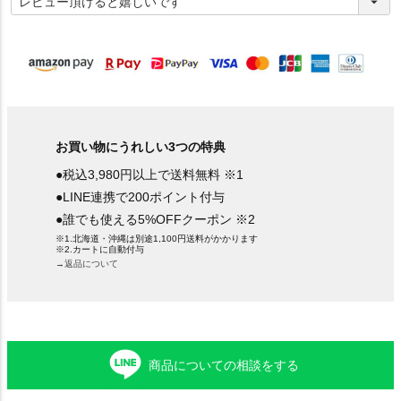
必
須
)
お買い物にうれしい3つの特典
●税込3,980円以上で送料無料 ※1
●LINE連携で200ポイント付与
●誰でも使える5%OFFクーポン ※2
※1.北海道・沖縄は別途1,100円送料がかかります
※2.カートに自動付与
→返品について
商品についての相談をする