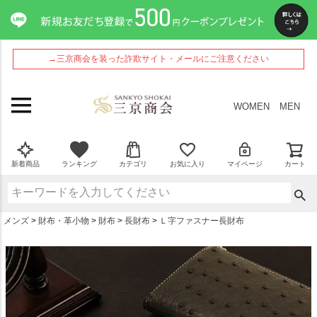
ペー
ジト
ップ
へ
→三京商会を装った詐欺サイト・メールにご注意ください
WOMEN
MEN
新着商品
ランキング
カテゴリ
お気に入り
マイページ
カート
メンズ
財布・革小物
財布
長財布
Ｌ字ファスナー長財布