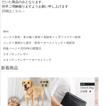
だいた商品のみとなります。
何卒ご理解賜りますようお願い申し上げます
詳細はこちら→
item
メンズ
財布・革小物
財布
長財布
Ｌ字ファスナー財布
メンズ
素材から探す・財布
オーストリッチ
長財布
特集ページ
2026年の開運日
エキゾチックレザー
エキゾチックレザー
オーストリッチ
新着商品