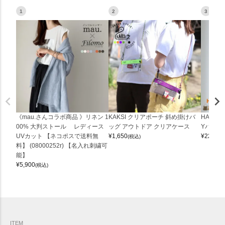
1
2
3
《mau.さんコラボ商品 》リネン 1
KAKSI クリアポーチ 斜め掛けバ
HALEI
00% 大判ストール レディース
ッグ アウトドア クリアケース
Yバッグ 
UVカット 【ネコポスで送料無
¥
1,650
¥
22,000
(税込)
料】 (08000252r) 【名入れ刺繍可
能】
¥
5,900
(税込)
ITEM