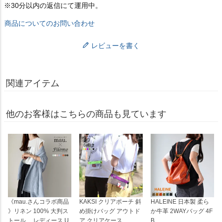
※30分以内の返信にて運用中。
商品についてのお問い合わせ
レビューを書く
関連アイテム
他のお客様はこちらの商品も見ています
《mau.さんコラボ商品
KAKSI クリアポーチ 斜
HALEINE 日本製 柔ら
》リネン 100% 大判ス
め掛けバッグ アウトド
か牛革 2WAYバッグ 4F
トール レディース U
ア クリアケース
B