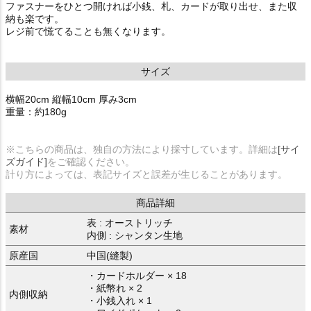
ファスナーをひとつ開ければ小銭、札、カードが取り出せ、また収
納も楽です。
レジ前で慌てることも無くなります。
サイズ
横幅20cm 縦幅10cm 厚み3cm
重量：約180g
※こちらの商品は、独自の方法により採寸しています。詳細は
[サイ
ズガイド]
をご確認ください。
計り方によっては、表記サイズと誤差が生じることがあります。
商品詳細
表 : オーストリッチ
素材
内側 : シャンタン生地
原産国
中国(縫製)
・カードホルダー × 18
・紙幣れ × 2
内側収納
・小銭入れ × 1