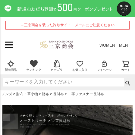
ペー
ジト
ップ
へ
→三京商会を装った詐欺サイト・メールにご注意ください
WOMEN
MEN
新着商品
ランキング
カテゴリ
お気に入り
マイページ
カート
メンズ
財布・革小物
財布
長財布
Ｌ字ファスナー長財布