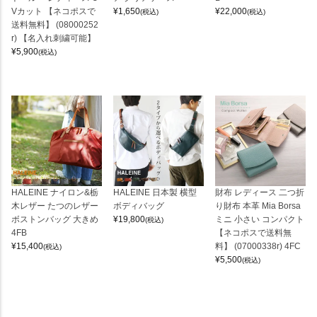
Vカット 【ネコポスで
¥
1,650
¥
22,000
(税込)
(税込)
送料無料】 (08000252
r) 【名入れ刺繍可能】
¥
5,900
(税込)
HALEINE ナイロン&栃
HALEINE 日本製 横型
財布 レディース 二つ折
木レザー たつのレザー
ボディバッグ
り財布 本革 Mia Borsa
ボストンバッグ 大きめ
¥
19,800
ミニ 小さい コンパクト
(税込)
4FB
【ネコポスで送料無
¥
15,400
料】 (07000338r) 4FC
(税込)
¥
5,500
(税込)