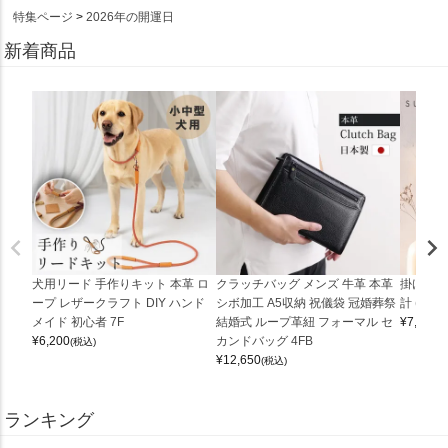
特集ページ
2026年の開運日
新着商品
犬用リード 手作りキット 本革 ロ
クラッチバッグ メンズ 牛革 本革
掛け時計
ープ レザークラフト DIY ハンド
シボ加工 A5収納 祝儀袋 冠婚葬祭
計 (0900
メイド 初心者 7F
結婚式 ループ革紐 フォーマル セ
¥
7,150
(
¥
6,200
カンドバッグ 4FB
(税込)
¥
12,650
(税込)
ランキング