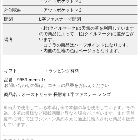
・ワイドポケット × 2
外側収納
・アウトポケット × 2
開閉
L字ファスナーで開閉
・粒(クイルマーク)は天然の革を利用しています
ので商品によって、粒(クイルマーク)に差がござ
備考
います。
・コチラの商品はハーフポイントになります。
・内側の生地の色はベージュとなります。
ギフト
：ラッピング有料
品番：9953-mens-1r
お問い合わせの際は、コチラの品番をお伝えください
商品名：オーストリッチ 長財布 L字ファスナー メンズ
※当店で使用している本革は全て本物の革を使用しています。その
為、皮革の模様など掲載画面と異なる場合がございます。また天然
皮革に関してはワシントン条約を元に適正に輸入された商品を販売
しています。