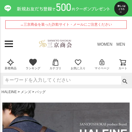
ペー
ジト
ップ
へ
→三京商会を装った詐欺サイト・メールにご注意ください
WOMEN
MEN
新着商品
ランキング
カテゴリ
お気に入り
マイページ
カート
HALEINE
メンズ
バッグ