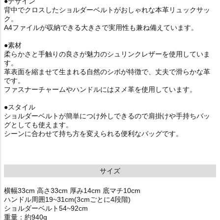
●デザイン
背中でクロスしたショルダーベルトがおしゃれな本革リュックサッ
ク。
A4ファイルが収納できる大きさで実用性も兼ね備えています。
●素材
柔らかさと手触りの良さが魅力のシュリンクレザーを使用していま
す。
革表面を縮ませて生まれる自然のシボが特徴で、丈夫で滑らかな革
です。
ファスナーチャームやハンドルにはヌメ革を使用しています。
●スタイル
ショルダーベルトが簡単につけ外しできるので肩掛けや手持ちバッ
グとしても使えます。
シーンに合わせて持ち方を変えられる便利なバッグです。
サイズ
横幅33cm 高さ33cm 厚み14cm 底マチ10cm
ハンドル周囲19~31cm(3cmごとに4段階)
ショルダーベルト54~92cm
重量：約940g