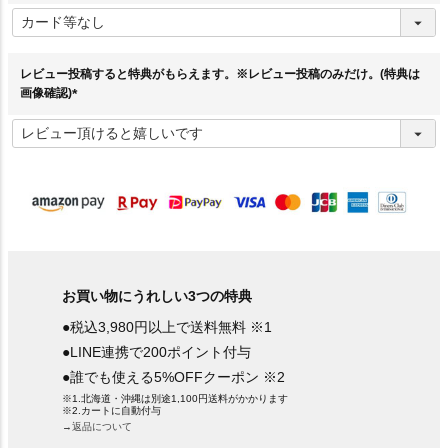
(
必
須
)
レビュー投稿すると特典がもらえます。※レビュー投稿のみだけ。(特典は
画像確認)
(
必
須
)
お買い物にうれしい3つの特典
●税込3,980円以上で送料無料 ※1
●LINE連携で200ポイント付与
●誰でも使える5%OFFクーポン ※2
※1.北海道・沖縄は別途1,100円送料がかかります
※2.カートに自動付与
→返品について