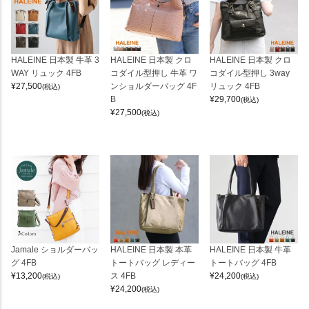
HALEINE 日本製 牛革 3
HALEINE 日本製 クロ
HALEINE 日本製 クロ
WAY リュック 4FB
コダイル型押し 牛革 ワ
コダイル型押し 3way
¥
27,500
ンショルダーバッグ 4F
リュック 4FB
(税込)
B
¥
29,700
(税込)
¥
27,500
(税込)
Jamale ショルダーバッ
HALEINE 日本製 本革
HALEINE 日本製 牛革
グ 4FB
トートバッグ レディー
トートバッグ 4FB
¥
13,200
ス 4FB
¥
24,200
(税込)
(税込)
¥
24,200
(税込)