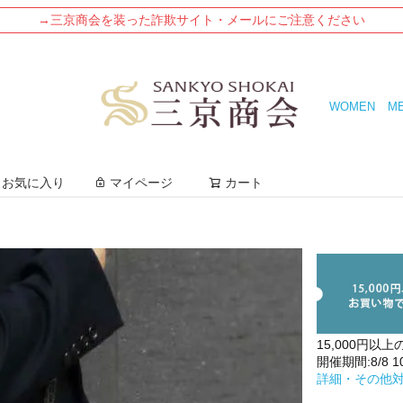
→三京商会を装った詐欺サイト・メールにご注意ください
WOMEN
M
検索
お気に入り
マイページ
カート
15,000円以上
開催期間:8/8 10:
詳細・その他