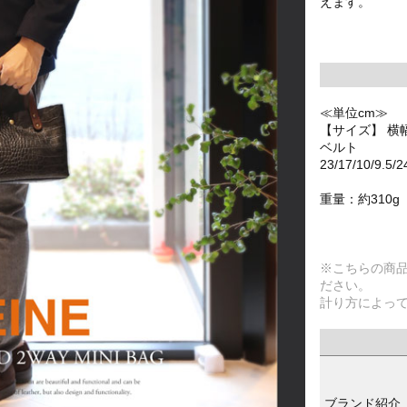
えます。
≪単位cm≫
【サイズ】 横
ベルト
23/17/10/9.5/2
重量：約310g
※こちらの商
ださい。
計り方によっ
ブランド紹介