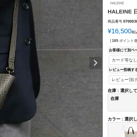
HALEINE
HALEINE
商品番号
070003
¥
16,500
税
[
165
ポイント進
お客様にて別ペ
レビュー投稿す
在庫
選択し
在庫
カラー
選択