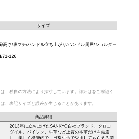
サイズ
幅/高さ/底マチ/ハンドル立ち上がり/ハンドル周囲/ショルダー
4/71-126
品は、独自の方法により採寸しています。詳細はをご確認く
ては、表記サイズと誤差が生じることがあります。
商品詳細
2013年に立ち上げたSANKYO自社ブランド。クロコ
ダイル、パイソン、牛革など上質の本革だけを厳選
し、美しく機能的で、日常生活で愛用してもらえる製