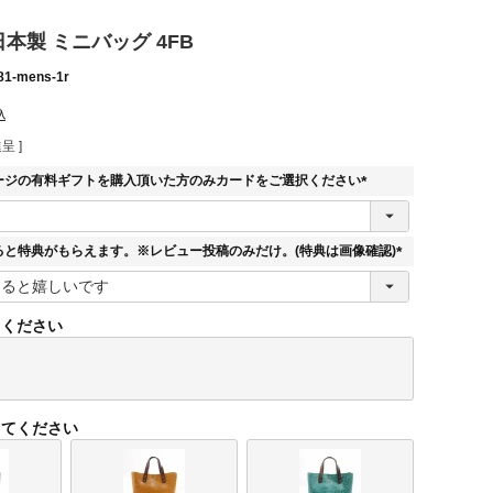
 日本製 ミニバッグ 4FB
81-mens-1r
込
呈 ]
ージの有料ギフトを購入頂いた方のみカードをご選択ください
(
必
須
ると特典がもらえます。※レビュー投稿のみだけ。(特典は画像確認)
)
(
必
須
てください
)
してください