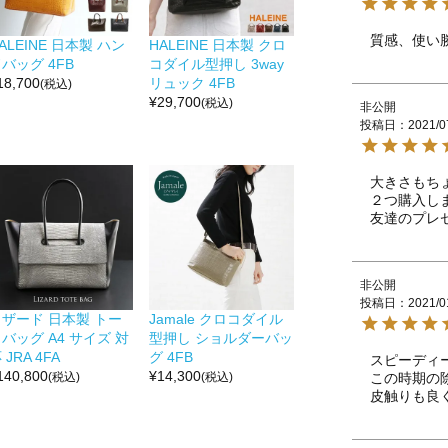
質感、使い
ALEINE 日本製 ハン
HALEINE 日本製 クロ
バッグ 4FB
コダイル型押し 3way
18,700
リュック 4FB
(税込)
¥
29,700
(税込)
非公開
投稿日
2021/0
大きさもち
２つ購入しま
友達のプレ
非公開
投稿日
2021/0
リザード 日本製 トー
Jamale クロコダイル
バッグ A4 サイズ 対
型押し ショルダーバッ
 JRA 4FA
グ 4FB
スピーディ
140,800
¥
14,300
この時期の
(税込)
(税込)
皮触りも良