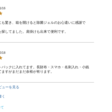
1/16
にも驚き、箱を開けると除菌ジェルのお心遣いに感謝で
を探してました。肩掛けも出来て便利です。
2/18
トバックに入れてます。長財布・スマホ・名刺入れ・小銭
てますがまだまだ余裕が有ります。
ビューを見る
書く
いて