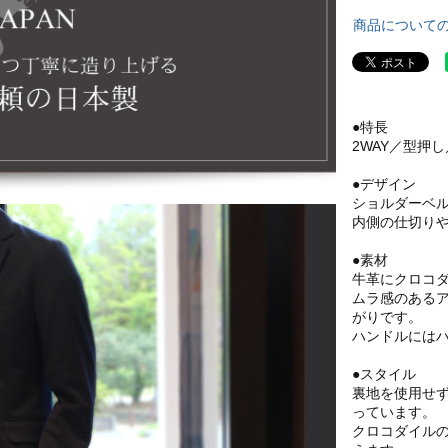
商品について
●特長
2WAY／型押
●デザイン
ショルダーベ
内側の仕切り
●素材
牛革にクロコ
ムラ感のある
がりです。
ハンドルには
●スタイル
裏地を使用せ
っています。
クロコダイル