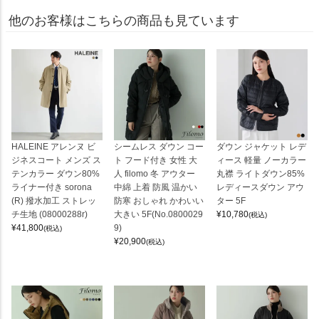
他のお客様はこちらの商品も見ています
HALEINE アレンヌ ビ
シームレス ダウン コー
ダウン ジャケット レデ
ジネスコート メンズ ス
ト フード付き 女性 大
ィース 軽量 ノーカラー
テンカラー ダウン80%
人 filomo 冬 アウター
丸襟 ライトダウン85%
ライナー付き sorona
中綿 上着 防風 温かい
レディースダウン アウ
(R) 撥水加工 ストレッ
防寒 おしゃれ かわいい
ター 5F
チ生地 (08000288r)
大きい 5F(No.0800029
¥
10,780
(税込)
¥
41,800
9)
(税込)
¥
20,900
(税込)