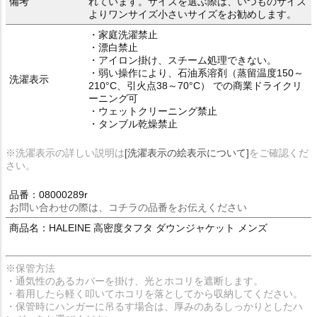
備考
れています。サイズを選ぶ際は、いつものサイズ
よりワンサイズ小さいサイズをお勧めします。
・家庭洗濯禁止
・漂白禁止
・アイロン掛け、スチーム処理できない。
・弱い操作により、石油系溶剤（蒸留温度150～
洗濯表示
210°C、引火点38～70°C） での商業ドライクリ
ーニング可
・ウェットクリーニング禁止
・タンブル乾燥禁止
※洗濯表示の詳しい説明は
[洗濯表示の絵表示について]
をご確認くだ
さい。
品番：08000289r
お問い合わせの際は、コチラの品番をお伝えください
商品名：HALEINE 高密度タフタ ダウンジャケット メンズ
※保管方法
・通気性のあるカバーを掛け、光とホコリを遮断します。
・着用したら軽く叩いてホコリを落としてから収納してください。
・保管時にハンガーに吊るす場合は、厚みのあるしっかりとしたハ