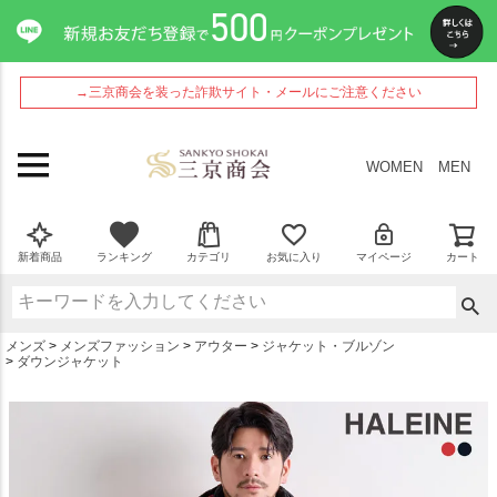
ペー
ジト
ップ
へ
→三京商会を装った詐欺サイト・メールにご注意ください
WOMEN
MEN
新着商品
ランキング
カテゴリ
お気に入り
マイページ
カート
メンズ
メンズファッション
アウター
ジャケット・ブルゾン
ダウンジャケット