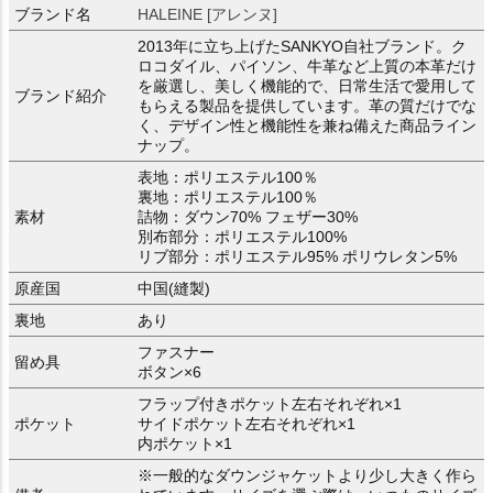
ブランド名
HALEINE [アレンヌ]
2013年に立ち上げたSANKYO自社ブランド。ク
ロコダイル、パイソン、牛革など上質の本革だけ
を厳選し、美しく機能的で、日常生活で愛用して
ブランド紹介
もらえる製品を提供しています。革の質だけでな
く、デザイン性と機能性を兼ね備えた商品ライン
ナップ。
表地：ポリエステル100％
裏地：ポリエステル100％
素材
詰物：ダウン70% フェザー30%
別布部分：ポリエステル100%
リブ部分：ポリエステル95% ポリウレタン5%
原産国
中国(縫製)
裏地
あり
ファスナー
留め具
ボタン×6
フラップ付きポケット左右それぞれ×1
ポケット
サイドポケット左右それぞれ×1
内ポケット×1
※一般的なダウンジャケットより少し大きく作ら