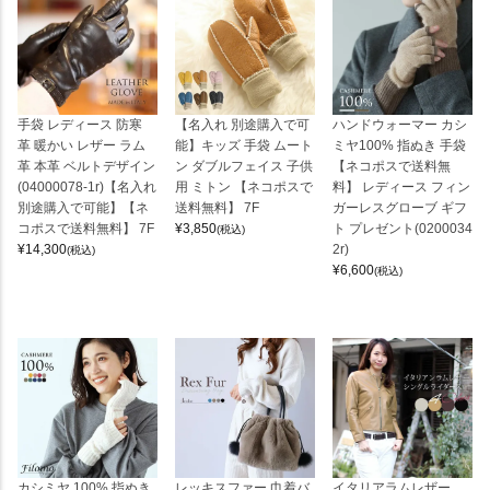
手袋 レディース 防寒
【名入れ 別途購入で可
ハンドウォーマー カシ
革 暖かい レザー ラム
能】キッズ 手袋 ムート
ミヤ100% 指ぬき 手袋
革 本革 ベルトデザイン
ン ダブルフェイス 子供
【ネコポスで送料無
(04000078-1r)【名入れ
用 ミトン 【ネコポスで
料】 レディース フィン
別途購入で可能】【ネ
送料無料】 7F
ガーレスグローブ ギフ
コポスで送料無料】 7F
¥
3,850
ト プレゼント(0200034
(税込)
¥
14,300
2r)
(税込)
¥
6,600
(税込)
カシミヤ 100% 指ぬき
レッキスファー 巾着バ
イタリアラムレザー