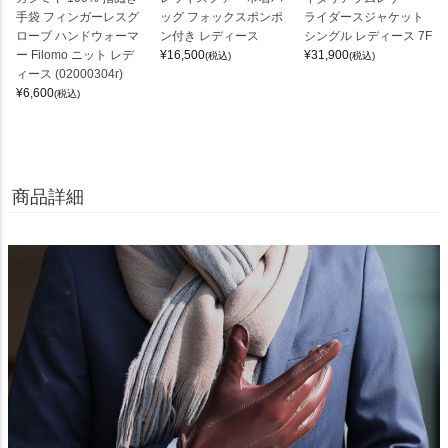
手袋 フィンガーレスグ
ッグ フォックスポンポ
ライダースジャケット
ローブ ハンドウォーマ
ン付き レディース
シングル レディース 7F
ー Filomo ニット レデ
¥
16,500
¥
31,900
(税込)
(税込)
ィース (02000304r)
¥
6,600
(税込)
商品詳細