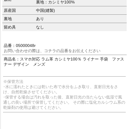
裏地：カシミヤ100%
原産国
中国(縫製)
裏地
あり
留め具
なし
品番：05000048r
お問い合わせの際は、コチラの品番をお伝えください
商品名：スマホ対応 ラム革 カシミヤ100％ ライナー 手袋 ファス
ナー デザイン メンズ
※保管方法
･水に濡れたときには乾いた布で水分をふき取り、直射日光をさ
け、自然乾燥させてください。
･保管する場合は汚れを取った後、直射日光の当たらない低湿で風
通しの良い場所で保管してください。 その際に塩化カルシウム系の
乾燥剤の使用は避けてください。