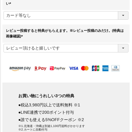
い
(
必
須
)
レビュー投稿すると特典がもらえます。※レビュー投稿のみだけ。(特典は
画像確認)
(
必
須
)
お買い物にうれしい3つの特典
●税込3,980円以上で送料無料 ※1
●LINE連携で200ポイント付与
●誰でも使える5%OFFクーポン ※2
※1.北海道・沖縄は別途1,100円送料がかかります
※2.カートに自動付与