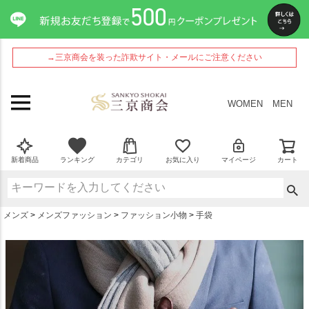
ペー
ジト
ップ
へ
→三京商会を装った詐欺サイト・メールにご注意ください
WOMEN
MEN
新着商品
ランキング
カテゴリ
お気に入り
マイページ
カート
メンズ
メンズファッション
ファッション小物
手袋