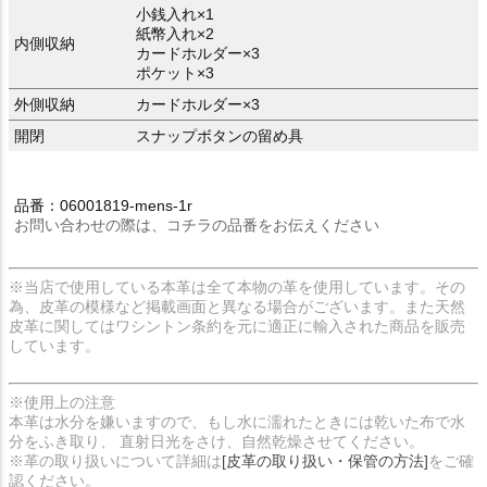
小銭入れ×1
紙幣入れ×2
内側収納
カードホルダー×3
ポケット×3
外側収納
カードホルダー×3
開閉
スナップボタンの留め具
品番：06001819-mens-1r
お問い合わせの際は、コチラの品番をお伝えください
※当店で使用している本革は全て本物の革を使用しています。その
為、皮革の模様など掲載画面と異なる場合がございます。また天然
皮革に関してはワシントン条約を元に適正に輸入された商品を販売
しています。
※使用上の注意
本革は水分を嫌いますので、もし水に濡れたときには乾いた布で水
分をふき取り、 直射日光をさけ、自然乾燥させてください。
※革の取り扱いについて詳細は
[皮革の取り扱い・保管の方法]
をご確
認ください。