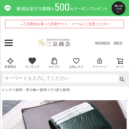
ペー
ジト
ップ
へ
→三京商会を装った詐欺サイト・メールにご注意ください
WOMEN
MEN
新着商品
ランキング
カテゴリ
お気に入り
マイページ
カート
メンズ
財布・革小物
財布
2つ折り財布