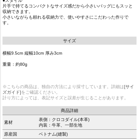
●スタイル
片手で持てるコンパクトなサイズ感だから小さいバッグにもスッと
収納できます。
小さいながらも頼れる収納力で、使いやすさにこだわった作りで
す。
サイズ
横幅9.5cm 縦幅10cm 厚み3cm
重量：約80g
※こちらの商品は、独自の方法により採寸しています。詳細は
[サイ
ズガイド]
をご確認ください。
計り方によっては、表記サイズと誤差が生じることがあります。
商品詳細
表側：クロコダイル(本革)
素材
内装：牛革、一部生地
原産国
ベトナム(縫製)