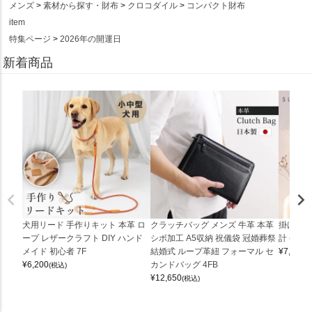
メンズ
素材から探す・財布
クロコダイル
コンパクト財布
item
特集ページ
2026年の開運日
新着商品
犬用リード 手作りキット 本革 ロ
クラッチバッグ メンズ 牛革 本革
掛け時計
ープ レザークラフト DIY ハンド
シボ加工 A5収納 祝儀袋 冠婚葬祭
計 (0900
メイド 初心者 7F
結婚式 ループ革紐 フォーマル セ
¥
7,150
(
¥
6,200
カンドバッグ 4FB
(税込)
¥
12,650
(税込)