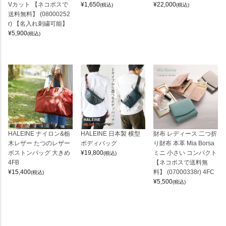
Vカット 【ネコポスで
¥
1,650
¥
22,000
(税込)
(税込)
送料無料】 (08000252
r) 【名入れ刺繍可能】
¥
5,900
(税込)
HALEINE ナイロン&栃
HALEINE 日本製 横型
財布 レディース 二つ折
木レザー たつのレザー
ボディバッグ
り財布 本革 Mia Borsa
ボストンバッグ 大きめ
¥
19,800
ミニ 小さい コンパクト
(税込)
4FB
【ネコポスで送料無
¥
15,400
料】 (07000338r) 4FC
(税込)
¥
5,500
(税込)