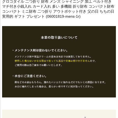
クロコダイル 二つ折り 財布 メンズ シャイニング 加工 ベルト付き
マチ付き小銭入れ カード入れ 多い 多機能 折り財布 コンパクト財布
コンパクト ミニ財布 二つ折り アウトポケット付き 父の日 ちちの日
実用的 ギフト プレゼント (06001819-mens-1r)