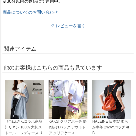
※30分以内の返信にて運用中。
商品についてのお問い合わせ
レビューを書く
関連アイテム
他のお客様はこちらの商品も見ています
《mau.さんコラボ商品
KAKSI クリアポーチ 斜
HALEINE 日本製 柔ら
》リネン 100% 大判ス
め掛けバッグ アウトド
か牛革 2WAYバッグ 4F
トール レディース U
ア クリアケース
B