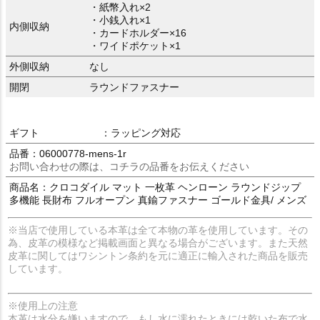
・紙幣入れ×2
・小銭入れ×1
内側収納
・カードホルダー×16
・ワイドポケット×1
外側収納
なし
開閉
ラウンドファスナー
ギフト
：ラッピング対応
品番：06000778-mens-1r
お問い合わせの際は、コチラの品番をお伝えください
商品名：クロコダイル マット 一枚革 ヘンローン ラウンドジップ
多機能 長財布 フルオープン 真鍮ファスナー ゴールド金具/ メンズ
※当店で使用している本革は全て本物の革を使用しています。その
為、皮革の模様など掲載画面と異なる場合がございます。また天然
皮革に関してはワシントン条約を元に適正に輸入された商品を販売
しています。
※使用上の注意
本革は水分を嫌いますので、もし水に濡れたときには乾いた布で水