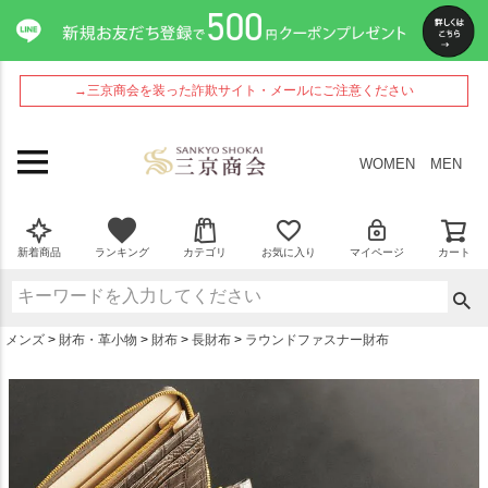
ペー
ジト
ップ
へ
→三京商会を装った詐欺サイト・メールにご注意ください
WOMEN
MEN
新着商品
ランキング
カテゴリ
お気に入り
マイページ
カート
メンズ
財布・革小物
財布
長財布
ラウンドファスナー財布