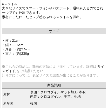
●スタイル
大きなサイズでスマートフォンやパスポート、通帳も入るのでこれ
一つででも外出できます。
素材にこだわったセレブ感あふれるスタイルを演出。
サイズ
・横：21cm
・縦：11.5cm
・厚み：(約)2.5cm
・重さ：(約)230g
※こちらの商品は、独自の方法により採寸しています。詳細は
[サイ
ズガイド]
をご確認ください。
計り方によっては、表記サイズと誤差が生じることがあります。
商品詳細
表側：クロコダイルマット加工(本革)
素材
内装：クロコダイル、牛革、生地
原産国
韓国