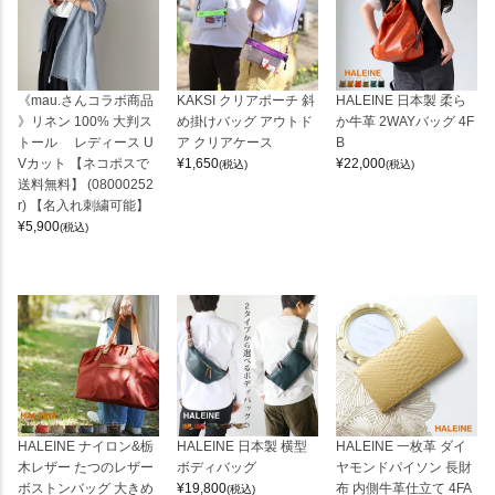
《mau.さんコラボ商品
KAKSI クリアポーチ 斜
HALEINE 日本製 柔ら
》リネン 100% 大判ス
め掛けバッグ アウトド
か牛革 2WAYバッグ 4F
トール レディース U
ア クリアケース
B
Vカット 【ネコポスで
¥
1,650
¥
22,000
(税込)
(税込)
送料無料】 (08000252
r) 【名入れ刺繍可能】
¥
5,900
(税込)
HALEINE ナイロン&栃
HALEINE 日本製 横型
HALEINE 一枚革 ダイ
木レザー たつのレザー
ボディバッグ
ヤモンドパイソン 長財
ボストンバッグ 大きめ
¥
19,800
布 内側牛革仕立て 4FA
(税込)