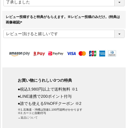
必
須
)
レビュー投稿すると特典がもらえます。※レビュー投稿のみだけ。(特典は
画像確認)
(
必
須
)
お買い物にうれしい3つの特典
●税込3,980円以上で送料無料 ※1
●LINE連携で200ポイント付与
●誰でも使える5%OFFクーポン ※2
※1.北海道・沖縄は別途1,100円送料がかかります
※2.カートに自動付与
→返品について