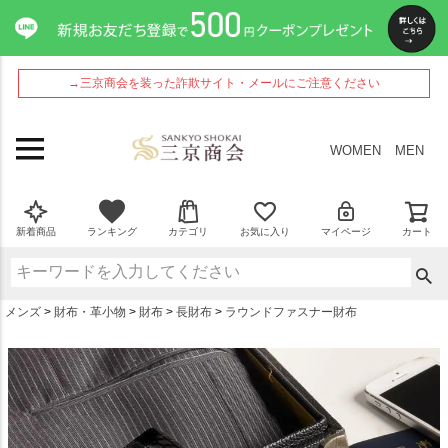
ペー
ジト
ップ
へ
→三京商会を装った詐欺サイト・メールにご注意ください
WOMEN
MEN
新着商品
ランキング
カテゴリ
お気に入り
マイページ
カート
メンズ
財布・革小物
財布
長財布
ラウンドファスナー財布