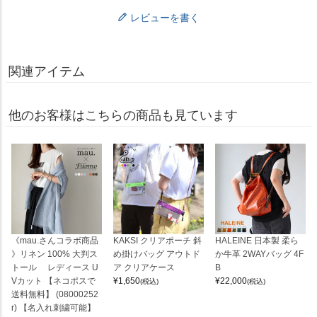
レビューを書く
関連アイテム
他のお客様はこちらの商品も見ています
《mau.さんコラボ商品
KAKSI クリアポーチ 斜
HALEINE 日本製 柔ら
》リネン 100% 大判ス
め掛けバッグ アウトド
か牛革 2WAYバッグ 4F
トール レディース U
ア クリアケース
B
Vカット 【ネコポスで
¥
1,650
¥
22,000
(税込)
(税込)
送料無料】 (08000252
r) 【名入れ刺繍可能】