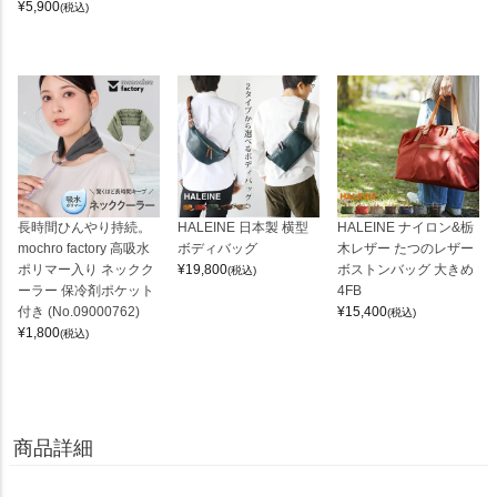
¥
5,900
(税込)
長時間ひんやり持続。
HALEINE 日本製 横型
HALEINE ナイロン&栃
mochro factory 高吸水
ボディバッグ
木レザー たつのレザー
ポリマー入り ネックク
¥
19,800
ボストンバッグ 大きめ
(税込)
ーラー 保冷剤ポケット
4FB
付き (No.09000762)
¥
15,400
(税込)
¥
1,800
(税込)
商品詳細