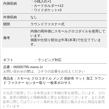
・小銭入れ×1
内側収納
・カードホルダー×12
・ワイドポケット×3
外側収納
なし
開閉
ラウンドファスナー式
内側の両外側にスモールクロコダイルを使用して
います。
備考
側面や仕切り部分は牛革(本革)で仕立てていま
す。
ギフト
：ラッピング対応
品番：06000795-mens-1r
お問い合わせの際は、コチラの品番をお伝えください
商品名：スモール クロコダイル メンズ 長財布 マット 加工 ラウン
ド ファスナー センター取り 一枚革ポロサス
※当店で使用している本革は全て本物の革を使用しています。その
為、皮革の模様など掲載画面と異なる場合がございます。また天然
皮革に関してはワシントン条約を元に適正に輸入された商品を販売
しています。