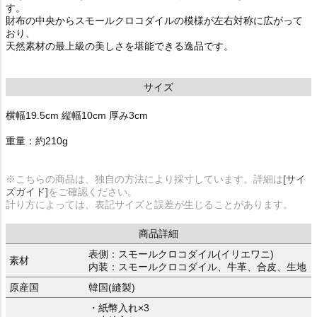
す。
財布の中央からスモールクロコダイルの模様が左右対称に広がって
おり、
天然素材の最上級の美しさを堪能できる逸品です。
サイズ
横幅19.5cm 縦幅10cm 厚み3cm
重量：約210g
※こちらの商品は、独自の方法により採寸しています。詳細は
[サイ
ズガイド]
をご確認ください。
計り方によっては、表記サイズと誤差が生じることがあります。
商品詳細
表側：スモールクロコダイル(イリエワニ)
素材
内装：スモールクロコダイル、牛革、合皮、生地
原産国
韓国(縫製)
・紙幣入れ×3