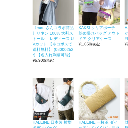
《mau.さんコラボ商品
KAKSI クリアポーチ
H
》リネン 100% 大判ス
斜め掛けバッグ アウト
か
トール レディース U
ドア クリアケース
F
Vカット 【ネコポスで
¥
1,650
¥
(税込)
送料無料】 (08000252
r) 【名入れ刺繍可能】
¥
5,900
(税込)
HALEINE 日本製 横型
HALEINE 一枚革 ダイ
ボディバッグ
ヤモンドパイソン 長財
折