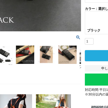
カラー
選択
ブラック
ブラック
申し
対応時間:平日10
※30分以内の