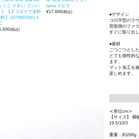
a ミニ 小さい コンパ
spira スピラ
クト 【ネコポスで送料
¥
17,600
(税込)
●デザイン
料】 (07000338r) 4
コの字型のラ
C
背面側のファ
5,500
(税込)
すぐに取り出
●素材
ごつごつとし
とても個性的
ます。
マット加工を
楽しめます。
≪単位cm≫
【サイズ】 横幅
19.5/10/3
重量：約200g