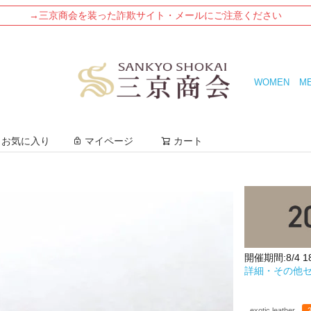
→三京商会を装った詐欺サイト・メールにご注意ください
WOMEN
M
検索
お気に入り
マイページ
カート
開催期間:8/4 18:
詳細・その他
exotic leather