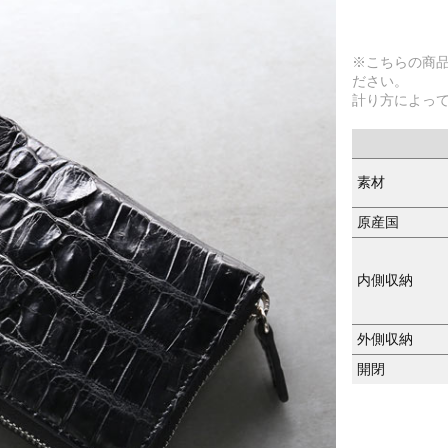
※こちらの商
ださい。
計り方によっ
素材
原産国
内側収納
外側収納
開閉