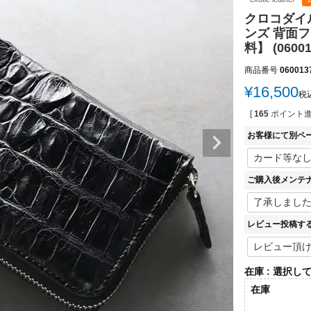
クロコダイ
ンズ 背面
料】 (06001
商品番号
060013
¥
16,500
税
[
165
ポイント進
お客様にて別ペ
ご購入後メンテ
レビュー投稿す
在庫
選択し
在庫