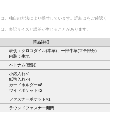
品は、独自の方法により採寸しています。詳細はをご確認く
ては、表記サイズと誤差が生じることがあります。
商品詳細
表側：クロコダイル(本革)、一部牛革(マチ部分)
内装：生地
ベトナム(縫製)
小銭入れ×1
紙幣入れ×4
カードホルダー×8
ワイドポケット×2
ファスナーポケット×1
ラウンドファスナー開閉