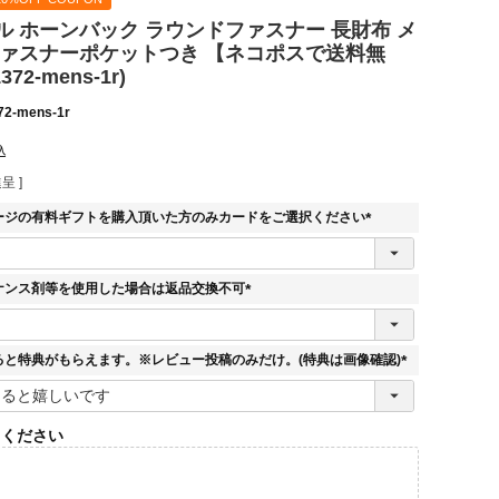
ル ホーンバック ラウンドファスナー 長財布 メ
ファスナーポケットつき 【ネコポスで送料無
372-mens-1r)
72-mens-1r
込
呈 ]
ージの有料ギフトを購入頂いた方のみカードをご選択ください
(
必
須
ナンス剤等を使用した場合は返品交換不可
)
(
必
須
ると特典がもらえます。※レビュー投稿のみだけ。(特典は画像確認)
)
(
必
須
てください
)