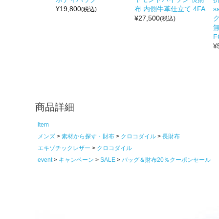
¥
19,800
布 内側牛革仕立て 4FA
s
(税込)
¥
27,500
(税込)
無
F
¥
商品詳細
item
メンズ
素材から探す・財布
クロコダイル
長財布
エキゾチックレザー
クロコダイル
event
キャンペーン
SALE
バッグ＆財布20％クーポンセール