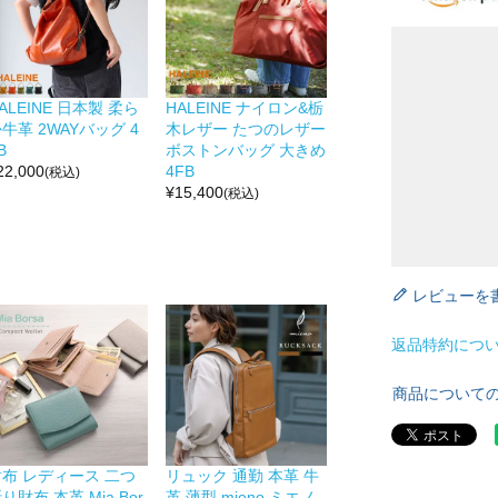
ALEINE 日本製 柔ら
HALEINE ナイロン&栃
牛革 2WAYバッグ 4
木レザー たつのレザー
B
ボストンバッグ 大きめ
22,000
4FB
(税込)
¥
15,400
(税込)
レビューを
返品特約につ
商品について
財布 レディース 二つ
リュック 通勤 本革 牛
り財布 本革 Mia Bor
革 薄型 mieno ミエノ