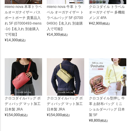
mieno nova 本革トラベ
mieno nova 牛革 トラ
クロコダイル トラベル
ルオーガナイザー パス
ベル オーガナイザー ト
オーガナイザー 多機能
ポートポーチ 貴重品入
ラベルバッグ 5F (0700
メンズ 4FA
れ 5F (07000493-mens
0493r)【名入れ 別途購
¥
42,900
(税込)
-1r)【名入れ 別途購入
入で可能】
で可能】
¥
14,300
(税込)
¥
14,300
(税込)
クロコダイルバッグ ボ
クロコダイルバッグ ボ
クロコダイル型押し 牛
ディバッグ マット加工
ディバッグ マット加工
革 お財布バッグ ミニ
日本製 JRA
日本製 JRA
ショルダーバッグ 日本
¥
154,000
¥
154,000
製 5F
(税込)
(税込)
¥
8,800
(税込)