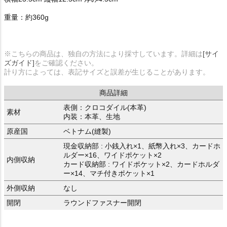
重量：約360g
※こちらの商品は、独自の方法により採寸しています。詳細は
[サイ
ズガイド]
をご確認ください。
計り方によっては、表記サイズと誤差が生じることがあります。
商品詳細
表側：クロコダイル(本革)
素材
内装：本革、生地
原産国
ベトナム(縫製)
現金収納部 : 小銭入れ×1、紙幣入れ×3、カードホ
ルダー×16、ワイドポケット×2
内側収納
カード収納部 : ワイドポケット×2、カードホルダ
ー×14、マチ付きポケット×1
外側収納
なし
開閉
ラウンドファスナー開閉