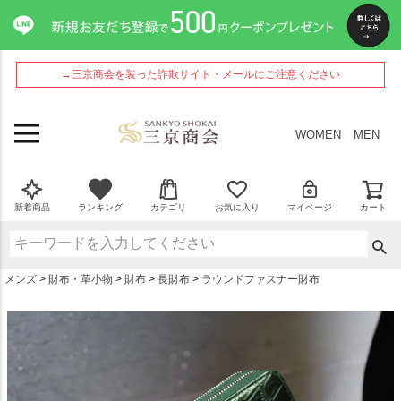
ペー
ジト
ップ
へ
→三京商会を装った詐欺サイト・メールにご注意ください
WOMEN
MEN
新着商品
ランキング
カテゴリ
お気に入り
マイページ
カート
メンズ
財布・革小物
財布
長財布
ラウンドファスナー財布