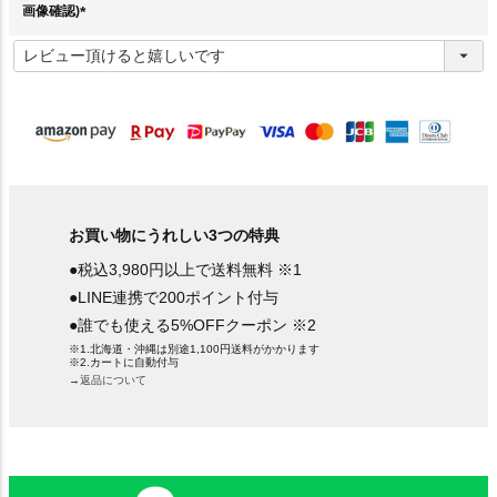
画像確認)
(
必
須
)
お買い物にうれしい3つの特典
●税込3,980円以上で送料無料 ※1
●LINE連携で200ポイント付与
●誰でも使える5%OFFクーポン ※2
※1.北海道・沖縄は別途1,100円送料がかかります
※2.カートに自動付与
→返品について