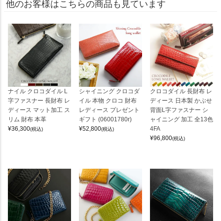
他のお客様はこちらの商品も見ています
ナイル クロコダイル L
シャイニング クロコダ
クロコダイル 長財布 レ
字ファスナー 長財布 レ
イル 本物 クロコ 財布
ディース 日本製 かぶせ
ディース マット加工 ス
レディース プレゼント
背面L字ファスナー シ
リム 財布 本革
ギフト (06001780r)
ャイニング 加工 全13色
¥
36,300
¥
52,800
4FA
(税込)
(税込)
¥
96,800
(税込)