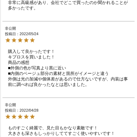
非常に高級感があり、会社でどこで買ったのか聞かれることが
多かったです。
非公開
投稿日
2022/05/24
購入して良かったです！

キプロスを買いました！

商品の感想

■外側の色が写真より黒に近い

■内側のベージュ部分の素材と箇所がイメージと違う

外側は光の加減や個体差があるので仕方ないですが、内装は事
前に調べれば良かったなとは思いました。
非公開
投稿日
2022/04/28
ものすごく綺麗で、見た目もかなり素敵です！

大きさも深さもしっかりしててすごく使いやすいです！
