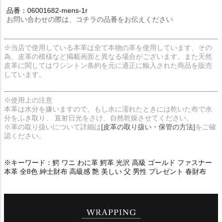
品番：06001682-mens-1r
お問い合わせの際は、コチラの品番をお伝えください
※当店で使用している本革は全て本物の革を使用しています。その
為、皮革の模様など掲載画面と異なる場合がございます。また天然
皮革に関してはワシントン条約を元に適正に輸入された商品を販売
しています。
※使用上の注意
本革は水分を嫌いますので、もし水に濡れたときには乾いた布で水
分をふき取り、 直射日光をさけ、自然乾燥させてください。
※革の取り扱いについて詳細は
[皮革の取り扱い・保管の方法]
をご確
認ください。
※キーワード：鰐 ワニ わに革 鰐革 光沢 高級 ゴールド ファスナー
本革 全8色 紳士財布 高級感 艶 美しい 父 男性 プレゼント 春財布