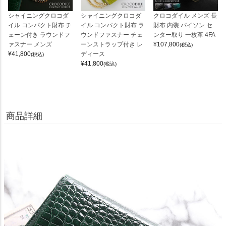
シャイニングクロコダ
シャイニングクロコダ
クロコダイル メンズ 長
イル コンパクト財布 チ
イル コンパクト財布 ラ
財布 内装 パイソン セ
ェーン付き ラウンドフ
ウンドファスナー チェ
ンター取り 一枚革 4FA
ァスナー メンズ
ーンストラップ付き レ
¥
107,800
(税込)
¥
41,800
ディース
(税込)
¥
41,800
(税込)
商品詳細