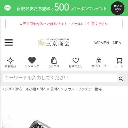
ペー
ジト
ップ
へ
→三京商会を装った詐欺サイト・メールにご注意ください
WOMEN
MEN
新着商品
ランキング
カテゴリ
お気に入り
マイページ
カート
メンズ
財布・革小物
財布
長財布
ラウンドファスナー財布