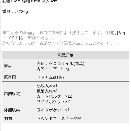
横幅19cm 縦幅10cm 厚み3cm
重量：約220g
※こちらの商品は、独自の方法により採寸しています。詳細は
[サイ
ズガイド]
をご確認ください。
計り方によっては、表記サイズと誤差が生じることがあります。
商品詳細
表側：クロコダイル(本革)
素材
内装：牛革、生地
原産国
ベトナム(縫製)
小銭入れ×1
紙幣入れ×4
内側収納
カードホルダー×12
ワイドポケット×2
外側収納
ワイドポケット×1
開閉
ラウンドファスナー開閉