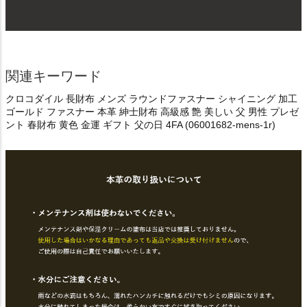
関連キーワード
クロコダイル 長財布 メンズ ラウンドファスナー シャイニング 加工
ゴールド ファスナー 本革 紳士財布 高級感 艶 美しい 父 男性 プレゼ
ント 春財布 黄色 金運 ギフト 父の日 4FA (06001682-mens-1r)