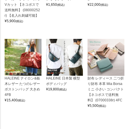
Vカット 【ネコポスで
¥
1,650
¥
22,000
(税込)
(税込)
送料無料】 (08000252
r) 【名入れ刺繍可能】
¥
5,900
(税込)
HALEINE ナイロン&栃
HALEINE 日本製 横型
財布 レディース 二つ折
木レザー たつのレザー
ボディバッグ
り財布 本革 Mia Borsa
ボストンバッグ 大きめ
¥
19,800
ミニ 小さい コンパクト
(税込)
4FB
【ネコポスで送料無
¥
15,400
料】 (07000338r) 4FC
(税込)
¥
5,500
(税込)