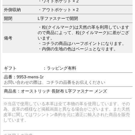
・ワイドポケット × 2
外側収納
・アウトポケット × 2
開閉
L字ファスナーで開閉
・粒(クイルマーク)は天然の革を利用しています
ので商品によって、粒(クイルマーク)に差がござ
備考
います。
・コチラの商品はハーフポイントになります。
・内側の生地の色はベージュとなります。
ギフト
：ラッピング有料
品番：9953-mens-1r
お問い合わせの際は、コチラの品番をお伝えください
商品名：オーストリッチ 長財布 L字ファスナー メンズ
※当店で使用している本革は全て本物の革を使用しています。その
為、皮革の模様など掲載画面と異なる場合がございます。また天然
皮革に関してはワシントン条約を元に適正に輸入された商品を販売
しています。