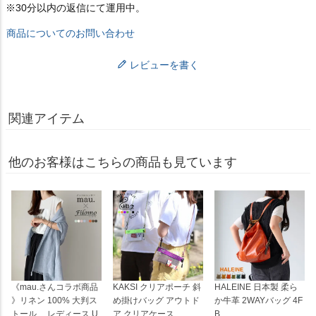
※30分以内の返信にて運用中。
商品についてのお問い合わせ
レビューを書く
関連アイテム
他のお客様はこちらの商品も見ています
《mau.さんコラボ商品
KAKSI クリアポーチ 斜
HALEINE 日本製 柔ら
》リネン 100% 大判ス
め掛けバッグ アウトド
か牛革 2WAYバッグ 4F
トール レディース U
ア クリアケース
B