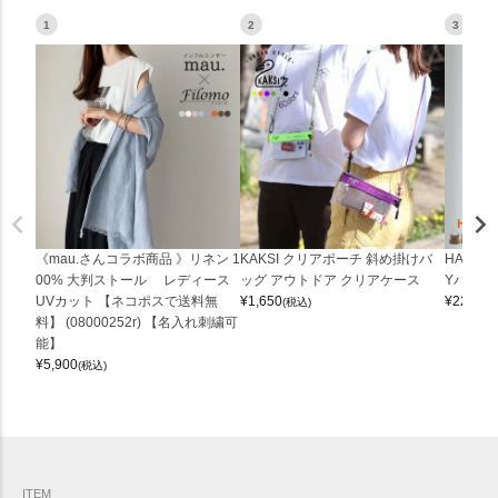
1
2
3
《mau.さんコラボ商品 》リネン 1
KAKSI クリアポーチ 斜め掛けバ
HALEI
00% 大判ストール レディース
ッグ アウトドア クリアケース
Yバッグ 
UVカット 【ネコポスで送料無
¥
1,650
¥
22,000
(税込)
料】 (08000252r) 【名入れ刺繍可
能】
¥
5,900
(税込)
ITEM