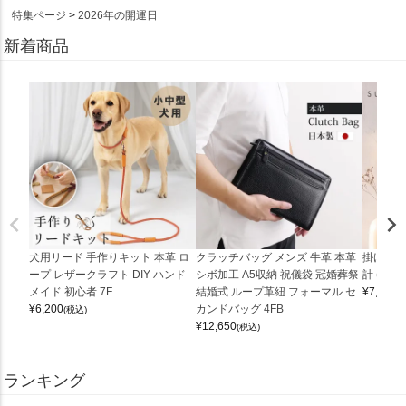
特集ページ
2026年の開運日
新着商品
犬用リード 手作りキット 本革 ロ
クラッチバッグ メンズ 牛革 本革
掛け時計
ープ レザークラフト DIY ハンド
シボ加工 A5収納 祝儀袋 冠婚葬祭
計 (0900
メイド 初心者 7F
結婚式 ループ革紐 フォーマル セ
¥
7,150
(
¥
6,200
カンドバッグ 4FB
(税込)
¥
12,650
(税込)
ランキング