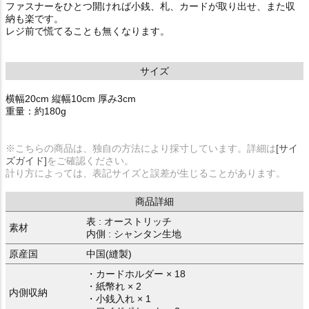
ファスナーをひとつ開ければ小銭、札、カードが取り出せ、また収
納も楽です。
レジ前で慌てることも無くなります。
サイズ
横幅20cm 縦幅10cm 厚み3cm
重量：約180g
※こちらの商品は、独自の方法により採寸しています。詳細は
[サイ
ズガイド]
をご確認ください。
計り方によっては、表記サイズと誤差が生じることがあります。
商品詳細
表 : オーストリッチ
素材
内側 : シャンタン生地
原産国
中国(縫製)
・カードホルダー × 18
・紙幣れ × 2
内側収納
・小銭入れ × 1