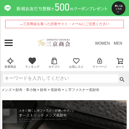
ペー
ジト
ップ
へ
→三京商会を装った詐欺サイト・メールにご注意ください
WOMEN
MEN
新着商品
ランキング
カテゴリ
お気に入り
マイページ
カート
メンズ
財布・革小物
財布
長財布
Ｌ字ファスナー長財布