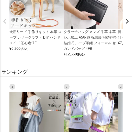
犬用リード 手作りキット 本革 ロ
クラッチバッグ メンズ 牛革 本革
掛け時計
ープ レザークラフト DIY ハンド
シボ加工 A5収納 祝儀袋 冠婚葬祭
計 (0900
メイド 初心者 7F
結婚式 ループ革紐 フォーマル セ
¥
7,150
(
¥
6,200
カンドバッグ 4FB
(税込)
¥
12,650
(税込)
ランキング
1
2
3