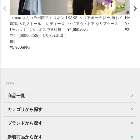
《mau.さんコラボ商品 》リネン 1
KAKSI クリアポーチ 斜め掛けバ
HALEI
00% 大判ストール レディース
ッグ アウトドア クリアケース
Yバッグ 
UVカット 【ネコポスで送料無
¥
1,650
¥
22,000
(税込)
料】 (08000252r) 【名入れ刺繍可
能】
¥
5,900
(税込)
ITEM
商品一覧
カテゴリから探す
ブランドから探す
新着商品から探す