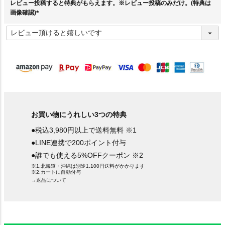
レビュー投稿すると特典がもらえます。※レビュー投稿のみだけ。(特典は
画像確認)
(
必
須
)
お買い物にうれしい3つの特典
●税込3,980円以上で送料無料 ※1
●LINE連携で200ポイント付与
●誰でも使える5%OFFクーポン ※2
※1.北海道・沖縄は別途1,100円送料がかかります
※2.カートに自動付与
→返品について