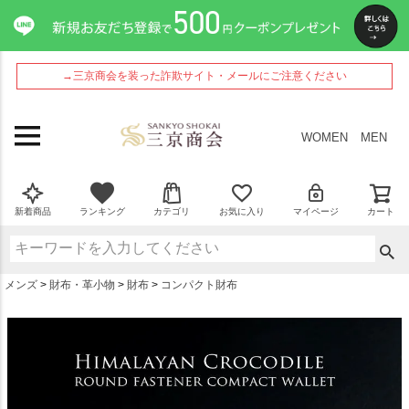
ペー
ジト
ップ
へ
→三京商会を装った詐欺サイト・メールにご注意ください
WOMEN
MEN
新着商品
ランキング
カテゴリ
お気に入り
マイページ
カート
メンズ
財布・革小物
財布
コンパクト財布