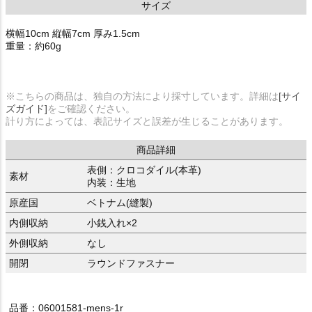
サイズ
横幅10cm 縦幅7cm 厚み1.5cm
重量：約60g
※こちらの商品は、独自の方法により採寸しています。詳細は
[サイ
ズガイド]
をご確認ください。
計り方によっては、表記サイズと誤差が生じることがあります。
商品詳細
表側：クロコダイル(本革)
素材
内装：生地
原産国
ベトナム(縫製)
内側収納
小銭入れ×2
外側収納
なし
開閉
ラウンドファスナー
品番：06001581-mens-1r