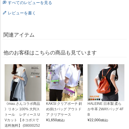
すべてのレビューを見る
レビューを書く
関連アイテム
他のお客様はこちらの商品も見ています
《mau.さんコラボ商品
KAKSI クリアポーチ 斜
HALEINE 日本製 柔ら
》リネン 100% 大判ス
め掛けバッグ アウトド
か牛革 2WAYバッグ 4F
トール レディース U
ア クリアケース
B
Vカット 【ネコポスで
¥
1,650
¥
22,000
(税込)
(税込)
送料無料】 (08000252