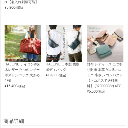
r) 【名入れ刺繍可能】
¥
5,900
(税込)
HALEINE ナイロン&栃
HALEINE 日本製 横型
財布 レディース 二つ折
木レザー たつのレザー
ボディバッグ
り財布 本革 Mia Borsa
ボストンバッグ 大きめ
¥
19,800
ミニ 小さい コンパクト
(税込)
4FB
【ネコポスで送料無
¥
15,400
料】 (07000338r) 4FC
(税込)
¥
5,500
(税込)
商品詳細