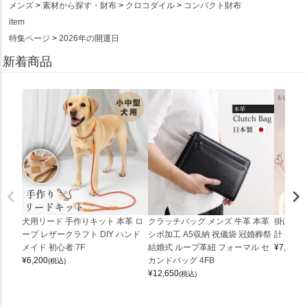
メンズ
素材から探す・財布
クロコダイル
コンパクト財布
item
特集ページ
2026年の開運日
新着商品
犬用リード 手作りキット 本革 ロ
クラッチバッグ メンズ 牛革 本革
掛け時計
ープ レザークラフト DIY ハンド
シボ加工 A5収納 祝儀袋 冠婚葬祭
計 (0900
メイド 初心者 7F
結婚式 ループ革紐 フォーマル セ
¥
7,150
(
¥
6,200
カンドバッグ 4FB
(税込)
¥
12,650
(税込)