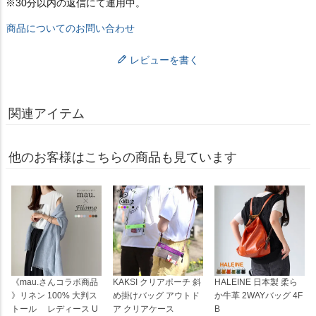
※30分以内の返信にて運用中。
商品についてのお問い合わせ
レビューを書く
関連アイテム
他のお客様はこちらの商品も見ています
《mau.さんコラボ商品
KAKSI クリアポーチ 斜
HALEINE 日本製 柔ら
》リネン 100% 大判ス
め掛けバッグ アウトド
か牛革 2WAYバッグ 4F
トール レディース U
ア クリアケース
B