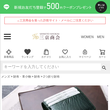
ペー
ジト
ップ
へ
→三京商会を装った詐欺サイト・メールにご注意ください
WOMEN
MEN
新着商品
ランキング
カテゴリ
お気に入り
マイページ
カート
メンズ
財布・革小物
財布
2つ折り財布