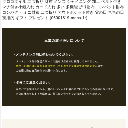
クロコダイル 二つ折り 財布 メンズ シャイニング 加工 ベルト付き
マチ付き小銭入れ カード入れ 多い 多機能 折り財布 コンパクト財布
コンパクト ミニ財布 二つ折り アウトポケット付き 父の日 ちちの日
実用的 ギフト プレゼント (06001819-mens-1r)