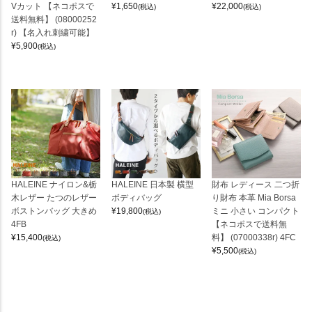
Vカット 【ネコポスで
¥
1,650
¥
22,000
(税込)
(税込)
送料無料】 (08000252
r) 【名入れ刺繍可能】
¥
5,900
(税込)
HALEINE ナイロン&栃
HALEINE 日本製 横型
財布 レディース 二つ折
木レザー たつのレザー
ボディバッグ
り財布 本革 Mia Borsa
ボストンバッグ 大きめ
¥
19,800
ミニ 小さい コンパクト
(税込)
4FB
【ネコポスで送料無
¥
15,400
料】 (07000338r) 4FC
(税込)
¥
5,500
(税込)