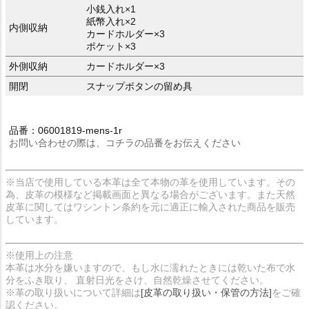
小銭入れ×1
紙幣入れ×2
内側収納
カードホルダー×3
ポケット×3
外側収納
カードホルダー×3
開閉
スナップボタンの留め具
品番：06001819-mens-1r
お問い合わせの際は、コチラの品番をお伝えください
※当店で使用している本革は全て本物の革を使用しています。その
為、皮革の模様など掲載画面と異なる場合がございます。また天然
皮革に関してはワシントン条約を元に適正に輸入された商品を販売
しています。
※使用上の注意
本革は水分を嫌いますので、もし水に濡れたときには乾いた布で水
分をふき取り、 直射日光をさけ、自然乾燥させてください。
※革の取り扱いについて詳細は
[皮革の取り扱い・保管の方法]
をご確
認ください。