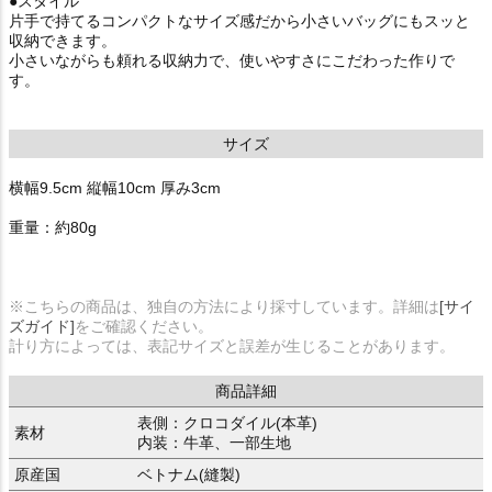
●スタイル
片手で持てるコンパクトなサイズ感だから小さいバッグにもスッと
収納できます。
小さいながらも頼れる収納力で、使いやすさにこだわった作りで
す。
サイズ
横幅9.5cm 縦幅10cm 厚み3cm
重量：約80g
※こちらの商品は、独自の方法により採寸しています。詳細は
[サイ
ズガイド]
をご確認ください。
計り方によっては、表記サイズと誤差が生じることがあります。
商品詳細
表側：クロコダイル(本革)
素材
内装：牛革、一部生地
原産国
ベトナム(縫製)